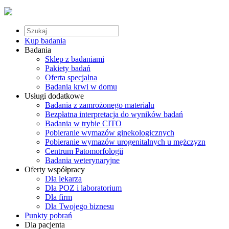
Kup badania
Badania
Sklep z badaniami
Pakiety badań
Oferta specjalna
Badania krwi w domu
Usługi dodatkowe
Badania z zamrożonego materiału
Bezpłatna interpretacja do wyników badań
Badania w trybie CITO
Pobieranie wymazów ginekologicznych
Pobieranie wymazów urogenitalnych u mężczyzn
Centrum Patomorfologii
Badania weterynaryjne
Oferty współpracy
Dla lekarza
Dla POZ i laboratorium
Dla firm
Dla Twojego biznesu
Punkty pobrań
Dla pacjenta