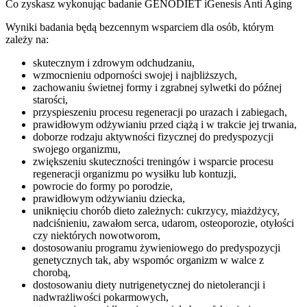
Co zyskasz wykonując badanie GENODIET iGenesis Anti Aging
Wyniki badania będą bezcennym wsparciem dla osób, którym
zależy na:
skutecznym i zdrowym odchudzaniu,
wzmocnieniu odporności swojej i najbliższych,
zachowaniu świetnej formy i zgrabnej sylwetki do późnej
starości,
przyspieszeniu procesu regeneracji po urazach i zabiegach,
prawidłowym odżywianiu przed ciążą i w trakcie jej trwania,
doborze rodzaju aktywności fizycznej do predyspozycji
swojego organizmu,
zwiększeniu skuteczności treningów i wsparcie procesu
regeneracji organizmu po wysiłku lub kontuzji,
powrocie do formy po porodzie,
prawidłowym odżywianiu dziecka,
uniknięciu chorób dieto zależnych: cukrzycy, miażdżycy,
nadciśnieniu, zawałom serca, udarom, osteoporozie, otyłości
czy niektórych nowotworom,
dostosowaniu programu żywieniowego do predyspozycji
genetycznych tak, aby wspomóc organizm w walce z
chorobą,
dostosowaniu diety nutrigenetycznej do nietolerancji i
nadwrażliwości pokarmowych,