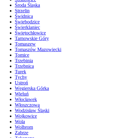
Środa Śląska
Strzelin
Świdnica
Świebodzice
Świerklaniec
Świętochłowice
Tarnowskie Góry
Tomaszew
Tomaszów Mazowiecki
Tomice
Trzebinia
Trzebnica
Turek
Tychy
Ustroń
Węgierska Górka
Wieluń
Włocławek
Włoszczowa
Wodzisław Śląski
Wojkowice
Wola
Wolbrom
Zabrze