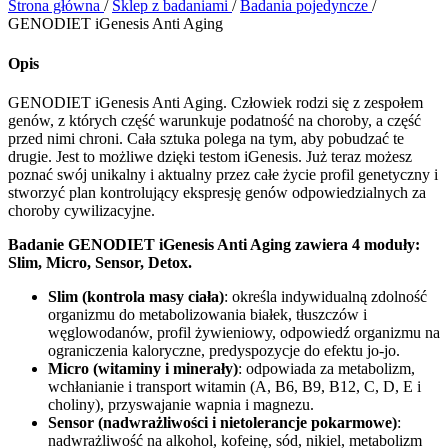
Strona główna
/
Sklep z badaniami
/
Badania pojedyncze
/
GENODIET iGenesis Anti Aging
Opis
GENODIET iGenesis Anti Aging. Człowiek rodzi się z zespołem
genów, z których część warunkuje podatność na choroby, a część
przed nimi chroni. Cała sztuka polega na tym, aby pobudzać te
drugie. Jest to możliwe dzięki testom iGenesis. Już teraz możesz
poznać swój unikalny i aktualny przez całe życie profil genetyczny i
stworzyć plan kontrolujący ekspresję genów odpowiedzialnych za
choroby cywilizacyjne.
Badanie GENODIET iGenesis Anti Aging zawiera 4 moduły:
Slim, Micro, Sensor, Detox.
Slim (kontrola masy ciała)
: określa indywidualną zdolność
organizmu do metabolizowania białek, tłuszczów i
węglowodanów, profil żywieniowy, odpowiedź organizmu na
ograniczenia kaloryczne, predyspozycje do efektu jo-jo.
Micro (witaminy i minerały)
: odpowiada za metabolizm,
wchłanianie i transport witamin (A, B6, B9, B12, C, D, E i
choliny), przyswajanie wapnia i magnezu.
Sensor (nadwrażliwości i nietolerancje pokarmowe)
:
nadwrażliwość na alkohol, kofeinę, sód, nikiel, metabolizm