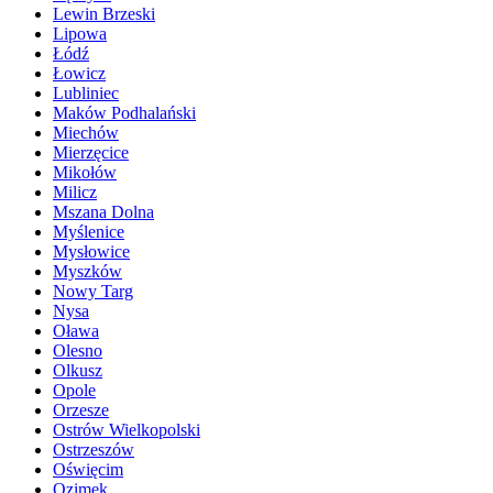
Lewin Brzeski
Lipowa
Łódź
Łowicz
Lubliniec
Maków Podhalański
Miechów
Mierzęcice
Mikołów
Milicz
Mszana Dolna
Myślenice
Mysłowice
Myszków
Nowy Targ
Nysa
Oława
Olesno
Olkusz
Opole
Orzesze
Ostrów Wielkopolski
Ostrzeszów
Oświęcim
Ozimek