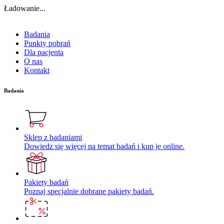
Ładowanie...
Badania
Punkty pobrań
Dla pacjenta
O nas
Kontakt
Badania
Sklep z badaniami
Dowiedz się więcej na temat badań i kup je online.
Pakiety badań
Poznaj specjalnie dobrane pakiety badań.