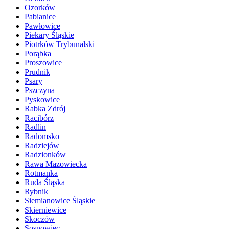
Ozorków
Pabianice
Pawłowice
Piekary Śląskie
Piotrków Trybunalski
Porąbka
Proszowice
Prudnik
Psary
Pszczyna
Pyskowice
Rabka Zdrój
Racibórz
Radlin
Radomsko
Radziejów
Radzionków
Rawa Mazowiecka
Rotmanka
Ruda Śląska
Rybnik
Siemianowice Śląskie
Skierniewice
Skoczów
Sosnowiec