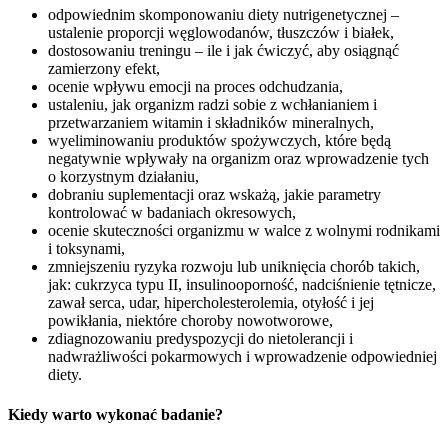
odpowiednim skomponowaniu diety nutrigenetycznej –
ustalenie proporcji węglowodanów, tłuszczów i białek,
dostosowaniu treningu – ile i jak ćwiczyć, aby osiągnąć
zamierzony efekt,
ocenie wpływu emocji na proces odchudzania,
ustaleniu, jak organizm radzi sobie z wchłanianiem i
przetwarzaniem witamin i składników mineralnych,
wyeliminowaniu produktów spożywczych, które będą
negatywnie wpływały na organizm oraz wprowadzenie tych
o korzystnym działaniu,
dobraniu suplementacji oraz wskażą, jakie parametry
kontrolować w badaniach okresowych,
ocenie skuteczności organizmu w walce z wolnymi rodnikami
i toksynami,
zmniejszeniu ryzyka rozwoju lub uniknięcia chorób takich,
jak: cukrzyca typu II, insulinooporność, nadciśnienie tętnicze,
zawał serca, udar, hipercholesterolemia, otyłość i jej
powikłania, niektóre choroby nowotworowe,
zdiagnozowaniu predyspozycji do nietolerancji i
nadwrażliwości pokarmowych i wprowadzenie odpowiedniej
diety.
Kiedy warto wykonać badanie?