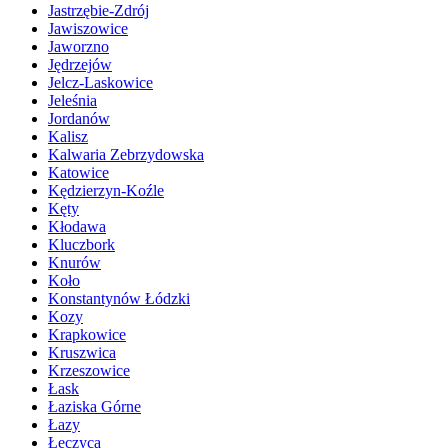
Jastrzębie-Zdrój
Jawiszowice
Jaworzno
Jędrzejów
Jelcz-Laskowice
Jeleśnia
Jordanów
Kalisz
Kalwaria Zebrzydowska
Katowice
Kędzierzyn-Koźle
Kęty
Kłodawa
Kluczbork
Knurów
Koło
Konstantynów Łódzki
Kozy
Krapkowice
Kruszwica
Krzeszowice
Łask
Łaziska Górne
Łazy
Łęczyca