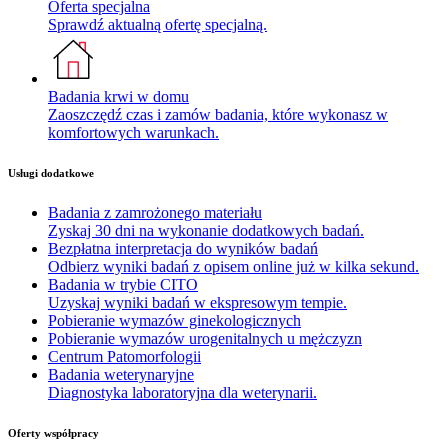
Oferta specjalna
Sprawdź aktualną ofertę specjalną.
Badania krwi w domu
Zaoszczędź czas i zamów badania, które wykonasz w
komfortowych warunkach.
Usługi dodatkowe
Badania z zamrożonego materiału
Zyskaj 30 dni na wykonanie dodatkowych badań.
Bezpłatna interpretacja do wyników badań
Odbierz wyniki badań z opisem online już w kilka sekund.
Badania w trybie CITO
Uzyskaj wyniki badań w ekspresowym tempie.
Pobieranie wymazów ginekologicznych
Pobieranie wymazów urogenitalnych u mężczyzn
Centrum Patomorfologii
Badania weterynaryjne
Diagnostyka laboratoryjna dla weterynarii.
Oferty współpracy