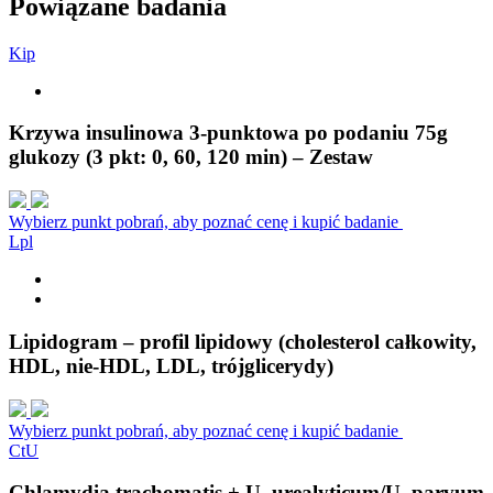
Powiązane badania
K
i
p
Krzywa insulinowa 3-punktowa po podaniu 75g
glukozy (3 pkt: 0, 60, 120 min) – Zestaw
Wybierz punkt pobrań, aby poznać cenę i kupić badanie
L
p
l
Lipidogram – profil lipidowy (cholesterol całkowity,
HDL, nie-HDL, LDL, trójglicerydy)
Wybierz punkt pobrań, aby poznać cenę i kupić badanie
C
t
U
Chlamydia trachomatis + U. urealyticum/U. parvum