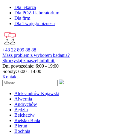
Dla lekarza
Dla POZ i laboratorium
Dla firm
Dla Twojego biznesu
+48 22 899 88 88
Masz problem z wyborem badania?
Skorzystaj z naszej infolinii.
Dni powszednie: 6:00 - 19:00
Soboty: 6:00 - 14:00
Kontakt
Aleksandrów Kujawski
Alwernia
Andrychów
Będzin
Bełchatów
Bielsko-Biała
Bieruń
Bochnia