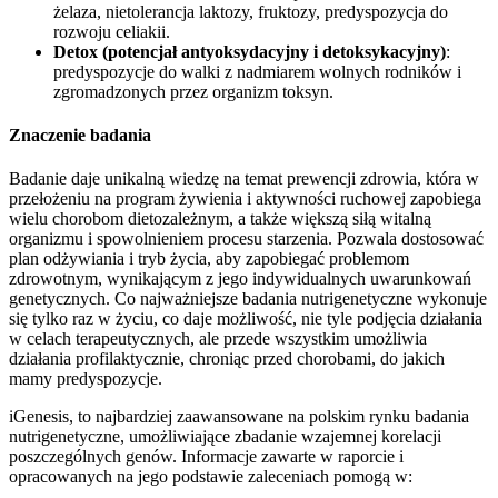
żelaza, nietolerancja laktozy, fruktozy, predyspozycja do
rozwoju celiakii.
Detox (potencjał antyoksydacyjny i detoksykacyjny)
:
predyspozycje do walki z nadmiarem wolnych rodników i
zgromadzonych przez organizm toksyn.
Znaczenie badania
Badanie daje unikalną wiedzę na temat prewencji zdrowia, która w
przełożeniu na program żywienia i aktywności ruchowej zapobiega
wielu chorobom dietozależnym, a także większą siłą witalną
organizmu i spowolnieniem procesu starzenia. Pozwala dostosować
plan odżywiania i tryb życia, aby zapobiegać problemom
zdrowotnym, wynikającym z jego indywidualnych uwarunkowań
genetycznych. Co najważniejsze badania nutrigenetyczne wykonuje
się tylko raz w życiu, co daje możliwość, nie tyle podjęcia działania
w celach terapeutycznych, ale przede wszystkim umożliwia
działania profilaktycznie, chroniąc przed chorobami, do jakich
mamy predyspozycje.
iGenesis, to najbardziej zaawansowane na polskim rynku badania
nutrigenetyczne, umożliwiające zbadanie wzajemnej korelacji
poszczególnych genów. Informacje zawarte w raporcie i
opracowanych na jego podstawie zaleceniach pomogą w: