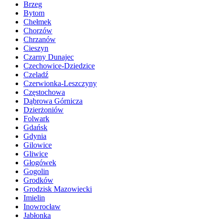
Brzeg
Bytom
Chełmek
Chorzów
Chrzanów
Cieszyn
Czarny Dunajec
Czechowice-Dziedzice
Czeladź
Czerwionka-Leszczyny
Częstochowa
Dąbrowa Górnicza
Dzierżoniów
Folwark
Gdańsk
Gdynia
Gilowice
Gliwice
Głogówek
Gogolin
Grodków
Grodzisk Mazowiecki
Imielin
Inowrocław
Jabłonka