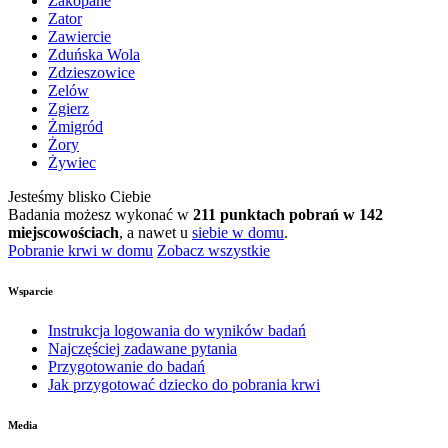
Zakopane
Zator
Zawiercie
Zduńska Wola
Zdzieszowice
Zelów
Zgierz
Żmigród
Żory
Żywiec
Jesteśmy blisko Ciebie
Badania możesz wykonać w
211 punktach pobrań w 142
miejscowościach
, a nawet u
siebie w domu
.
Pobranie krwi w domu
Zobacz wszystkie
Wsparcie
Instrukcja logowania do wyników badań
Najczęściej zadawane pytania
Przygotowanie do badań
Jak przygotować dziecko do pobrania krwi
Media