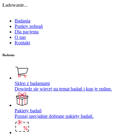
Ładowanie...
Badania
Punkty pobrań
Dla pacjenta
O nas
Kontakt
Badania
Sklep z badaniami
Dowiedz się więcej na temat badań i kup je online.
Pakiety badań
Poznaj specjalnie dobrane pakiety badań.