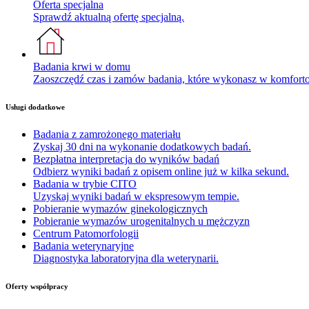
Oferta specjalna
Sprawdź aktualną ofertę specjalną.
Badania krwi w domu
Zaoszczędź czas i zamów badania, które wykonasz w komfor
Usługi dodatkowe
Badania z zamrożonego materiału
Zyskaj 30 dni na wykonanie dodatkowych badań.
Bezpłatna interpretacja do wyników badań
Odbierz wyniki badań z opisem online już w kilka sekund.
Badania w trybie CITO
Uzyskaj wyniki badań w ekspresowym tempie.
Pobieranie wymazów ginekologicznych
Pobieranie wymazów urogenitalnych u mężczyzn
Centrum Patomorfologii
Badania weterynaryjne
Diagnostyka laboratoryjna dla weterynarii.
Oferty współpracy