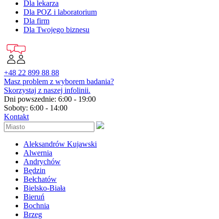
Dla lekarza
Dla POZ i laboratorium
Dla firm
Dla Twojego biznesu
+48 22 899 88 88
Masz problem z wyborem badania?
Skorzystaj z naszej infolinii.
Dni powszednie: 6:00 - 19:00
Soboty: 6:00 - 14:00
Kontakt
Aleksandrów Kujawski
Alwernia
Andrychów
Będzin
Bełchatów
Bielsko-Biała
Bieruń
Bochnia
Brzeg