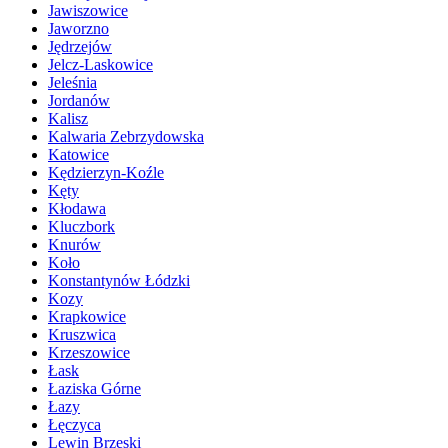
Jawiszowice
Jaworzno
Jędrzejów
Jelcz-Laskowice
Jeleśnia
Jordanów
Kalisz
Kalwaria Zebrzydowska
Katowice
Kędzierzyn-Koźle
Kęty
Kłodawa
Kluczbork
Knurów
Koło
Konstantynów Łódzki
Kozy
Krapkowice
Kruszwica
Krzeszowice
Łask
Łaziska Górne
Łazy
Łęczyca
Lewin Brzeski