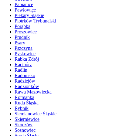
Pabianice
Pawłowice
Piekary Śląskie
Piotrków Trybunalski
Porąbka
Proszowice
Prudnik
Psary
Pszczyna
Pyskowice
Rabka Zdrój
Racibórz
Radlin
Radomsko
Radziejów
Radzionków
Rawa Mazowiecka
Rotmanka
Ruda Śląska
Rybnik
Siemianowice Śląskie
Skierniewice
Skoczów
Sosnowiec
Środa Śląska