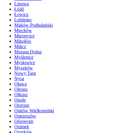
Lipowa
Łódź
Łowicz
Lubliniec
Maków Podhalański
Miechów
Mierzęcice
Mikołów
Milicz
Mszana Dolna
Myślenice
Mysłowice
Myszków
Nowy Targ
Nysa
Oława
Olesno
Olkusz
Opole
Orzesze
Ostrów Wielkopolski
Ostrzeszów
Oświęcim
Ozimek
Ozorków