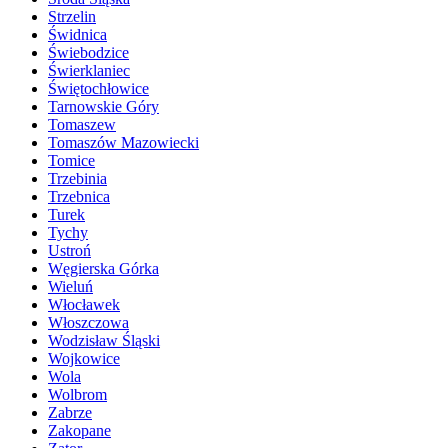
Strzelin
Świdnica
Świebodzice
Świerklaniec
Świętochłowice
Tarnowskie Góry
Tomaszew
Tomaszów Mazowiecki
Tomice
Trzebinia
Trzebnica
Turek
Tychy
Ustroń
Węgierska Górka
Wieluń
Włocławek
Włoszczowa
Wodzisław Śląski
Wojkowice
Wola
Wolbrom
Zabrze
Zakopane