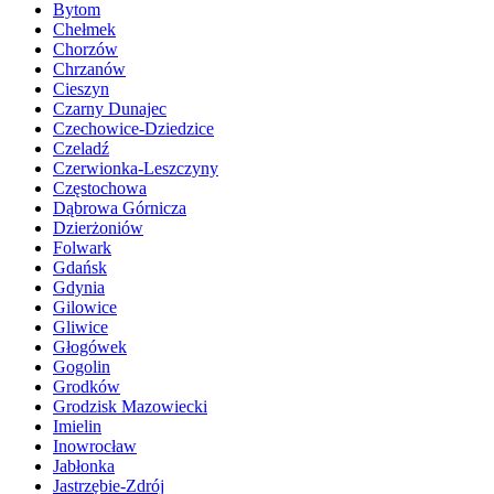
Bytom
Chełmek
Chorzów
Chrzanów
Cieszyn
Czarny Dunajec
Czechowice-Dziedzice
Czeladź
Czerwionka-Leszczyny
Częstochowa
Dąbrowa Górnicza
Dzierżoniów
Folwark
Gdańsk
Gdynia
Gilowice
Gliwice
Głogówek
Gogolin
Grodków
Grodzisk Mazowiecki
Imielin
Inowrocław
Jabłonka
Jastrzębie-Zdrój