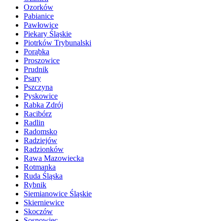
Ozorków
Pabianice
Pawłowice
Piekary Śląskie
Piotrków Trybunalski
Porąbka
Proszowice
Prudnik
Psary
Pszczyna
Pyskowice
Rabka Zdrój
Racibórz
Radlin
Radomsko
Radziejów
Radzionków
Rawa Mazowiecka
Rotmanka
Ruda Śląska
Rybnik
Siemianowice Śląskie
Skierniewice
Skoczów
Sosnowiec