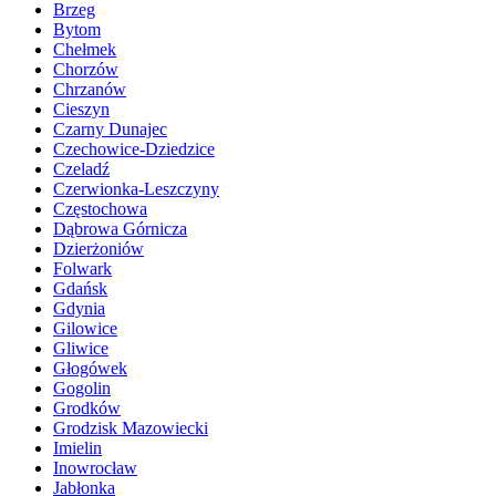
Brzeg
Bytom
Chełmek
Chorzów
Chrzanów
Cieszyn
Czarny Dunajec
Czechowice-Dziedzice
Czeladź
Czerwionka-Leszczyny
Częstochowa
Dąbrowa Górnicza
Dzierżoniów
Folwark
Gdańsk
Gdynia
Gilowice
Gliwice
Głogówek
Gogolin
Grodków
Grodzisk Mazowiecki
Imielin
Inowrocław
Jabłonka