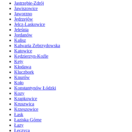
Jastrzębie-Zdrój
Jawiszowice
Jaworzno
Jędrzejów
Jelcz-Laskowice
Jeleśnia
Jordanów
Kalisz
Kalwaria Zebrzydowska
Katowice
Kędzierzyn-Koźle
Kęty
Kłodawa
Kluczbork
Knurów
Koło
Konstantynów Łódzki
Kozy
Krapkowice
Kruszwica
Krzeszowice
Łask
Łaziska Górne
Łazy
Łęczyca