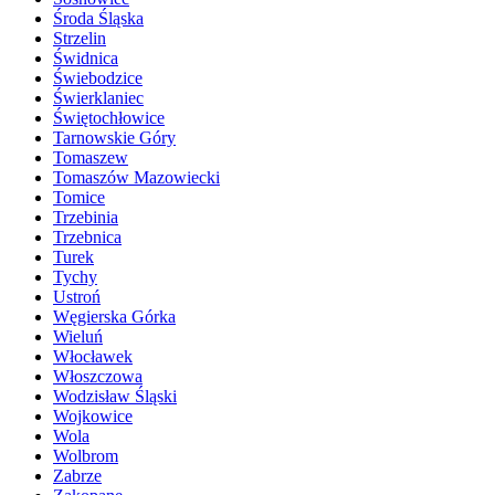
Środa Śląska
Strzelin
Świdnica
Świebodzice
Świerklaniec
Świętochłowice
Tarnowskie Góry
Tomaszew
Tomaszów Mazowiecki
Tomice
Trzebinia
Trzebnica
Turek
Tychy
Ustroń
Węgierska Górka
Wieluń
Włocławek
Włoszczowa
Wodzisław Śląski
Wojkowice
Wola
Wolbrom
Zabrze