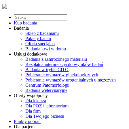
Kup badania
Badania
Sklep z badaniami
Pakiety badań
Oferta specjalna
Badania krwi w domu
Usługi dodatkowe
Badania z zamrożonego materiału
Bezpłatna interpretacja do wyników badań
Badania w trybie CITO
Pobieranie wymazów ginekologicznych
Pobieranie wymazów urogenitalnych u mężczyzn
Centrum Patomorfologii
Badania weterynaryjne
Oferty współpracy
Dla lekarza
Dla POZ i laboratorium
Dla firm
Dla Twojego biznesu
Punkty pobrań
Dla pacjenta