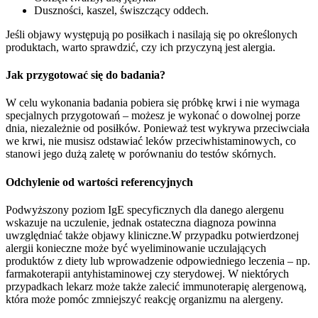
Duszności, kaszel, świszczący oddech.
Jeśli objawy występują po posiłkach i nasilają się po określonych
produktach, warto sprawdzić, czy ich przyczyną jest alergia.
Jak przygotować się do badania?
W celu wykonania badania pobiera się próbkę krwi i nie wymaga
specjalnych przygotowań – możesz je wykonać o dowolnej porze
dnia, niezależnie od posiłków. Ponieważ test wykrywa przeciwciała
we krwi, nie musisz odstawiać leków przeciwhistaminowych, co
stanowi jego dużą zaletę w porównaniu do testów skórnych.
Odchylenie od wartości referencyjnych
Podwyższony poziom IgE specyficznych dla danego alergenu
wskazuje na uczulenie, jednak ostateczna diagnoza powinna
uwzględniać także objawy kliniczne.W przypadku potwierdzonej
alergii konieczne może być wyeliminowanie uczulających
produktów z diety lub wprowadzenie odpowiedniego leczenia – np.
farmakoterapii antyhistaminowej czy sterydowej. W niektórych
przypadkach lekarz może także zalecić immunoterapię alergenową,
która może pomóc zmniejszyć reakcję organizmu na alergeny.