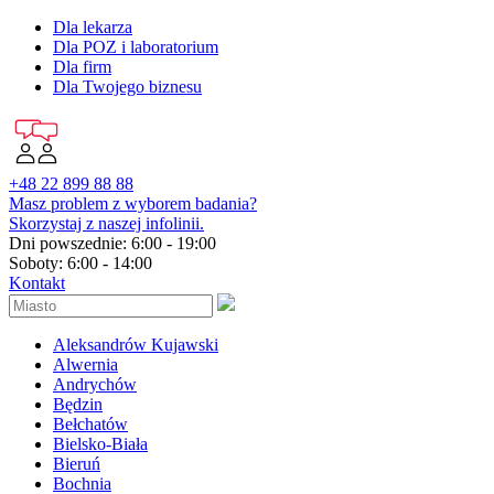
Dla lekarza
Dla POZ i laboratorium
Dla firm
Dla Twojego biznesu
+48 22 899 88 88
Masz problem z wyborem badania?
Skorzystaj z naszej infolinii.
Dni powszednie: 6:00 - 19:00
Soboty: 6:00 - 14:00
Kontakt
Aleksandrów Kujawski
Alwernia
Andrychów
Będzin
Bełchatów
Bielsko-Biała
Bieruń
Bochnia