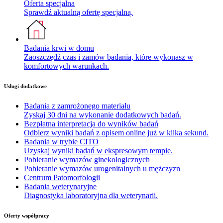
Oferta specjalna
Sprawdź aktualną ofertę specjalną.
Badania krwi w domu
Zaoszczędź czas i zamów badania, które wykonasz w
komfortowych warunkach.
Usługi dodatkowe
Badania z zamrożonego materiału
Zyskaj 30 dni na wykonanie dodatkowych badań.
Bezpłatna interpretacja do wyników badań
Odbierz wyniki badań z opisem online już w kilka sekund.
Badania w trybie CITO
Uzyskaj wyniki badań w ekspresowym tempie.
Pobieranie wymazów ginekologicznych
Pobieranie wymazów urogenitalnych u mężczyzn
Centrum Patomorfologii
Badania weterynaryjne
Diagnostyka laboratoryjna dla weterynarii.
Oferty współpracy