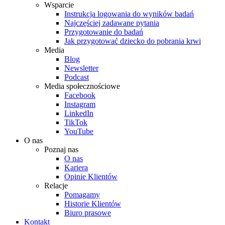
Wsparcie
Instrukcja logowania do wyników badań
Najczęściej zadawane pytania
Przygotowanie do badań
Jak przygotować dziecko do pobrania krwi
Media
Blog
Newsletter
Podcast
Media społecznościowe
Facebook
Instagram
LinkedIn
TikTok
YouTube
O nas
Poznaj nas
O nas
Kariera
Opinie Klientów
Relacje
Pomagamy
Historie Klientów
Biuro prasowe
Kontakt