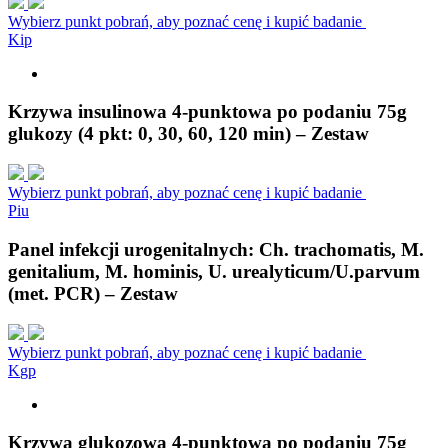
Wybierz punkt pobrań, aby poznać cenę i kupić badanie
K
i
p
Krzywa insulinowa 4-punktowa po podaniu 75g
glukozy (4 pkt: 0, 30, 60, 120 min) – Zestaw
Wybierz punkt pobrań, aby poznać cenę i kupić badanie
P
i
u
Panel infekcji urogenitalnych: Ch. trachomatis, M.
genitalium, M. hominis, U. urealyticum/U.parvum
(met. PCR) – Zestaw
Wybierz punkt pobrań, aby poznać cenę i kupić badanie
K
g
p
Krzywa glukozowa 4-punktowa po podaniu 75g