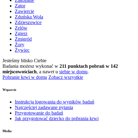
Zakopane
Zator
Zawiercie
Zduńska Wola
Zdzieszowice
Zelów
Zgierz
Żmigród
Żory
Żywiec
Jesteśmy blisko Ciebie
Badania możesz wykonać w
211 punktach pobrań w 142
miejscowościach
, a nawet u
siebie w domu
.
Pobranie krwi w domu
Zobacz wszystkie
Wsparcie
Instrukcja logowania do wyników badań
Najczęściej zadawane pytania
Przygotowanie do badań
Jak przygotować dziecko do pobrania krwi
Media