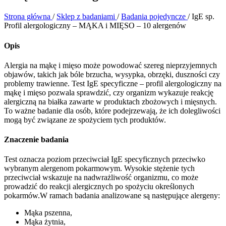
Strona główna
/
Sklep z badaniami
/
Badania pojedyncze
/
IgE sp.
Profil alergologiczny – MĄKA i MIĘSO – 10 alergenów
Opis
Alergia na mąkę i mięso może powodować szereg nieprzyjemnych
objawów, takich jak bóle brzucha, wysypka, obrzęki, duszności czy
problemy trawienne. Test IgE specyficzne – profil alergologiczny na
mąkę i mięso pozwala sprawdzić, czy organizm wykazuje reakcję
alergiczną na białka zawarte w produktach zbożowych i mięsnych.
To ważne badanie dla osób, które podejrzewają, że ich dolegliwości
mogą być związane ze spożyciem tych produktów.
Znaczenie badania
Test oznacza poziom przeciwciał IgE specyficznych przeciwko
wybranym alergenom pokarmowym. Wysokie stężenie tych
przeciwciał wskazuje na nadwrażliwość organizmu, co może
prowadzić do reakcji alergicznych po spożyciu określonych
pokarmów.W ramach badania analizowane są następujące alergeny:
Mąka pszenna,
Mąka żytnia,