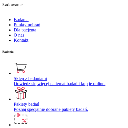
Ładowanie...
Badania
Punkty pobrań
Dla pacjenta
O nas
Kontakt
Badania
Sklep z badaniami
Dowiedz się więcej na temat badań i kup je online.
Pakiety badań
Poznaj specjalnie dobrane pakiety badań.