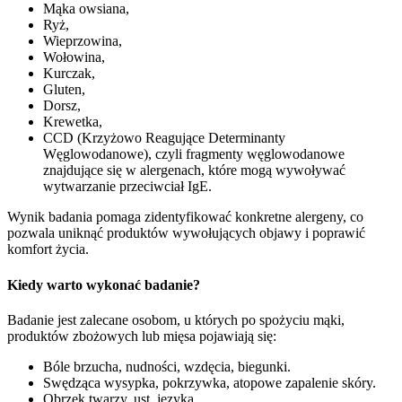
Mąka owsiana,
Ryż,
Wieprzowina,
Wołowina,
Kurczak,
Gluten,
Dorsz,
Krewetka,
CCD (Krzyżowo Reagujące Determinanty
Węglowodanowe), czyli fragmenty węglowodanowe
znajdujące się w alergenach, które mogą wywoływać
wytwarzanie przeciwciał IgE.
Wynik badania pomaga zidentyfikować konkretne alergeny, co
pozwala uniknąć produktów wywołujących objawy i poprawić
komfort życia.
Kiedy warto wykonać badanie?
Badanie jest zalecane osobom, u których po spożyciu mąki,
produktów zbożowych lub mięsa pojawiają się:
Bóle brzucha, nudności, wzdęcia, biegunki.
Swędząca wysypka, pokrzywka, atopowe zapalenie skóry.
Obrzęk twarzy, ust, języka.