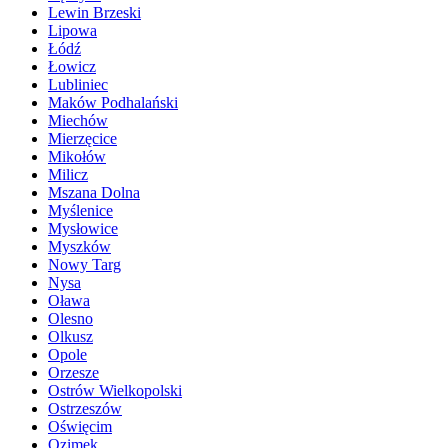
Lewin Brzeski
Lipowa
Łódź
Łowicz
Lubliniec
Maków Podhalański
Miechów
Mierzęcice
Mikołów
Milicz
Mszana Dolna
Myślenice
Mysłowice
Myszków
Nowy Targ
Nysa
Oława
Olesno
Olkusz
Opole
Orzesze
Ostrów Wielkopolski
Ostrzeszów
Oświęcim
Ozimek