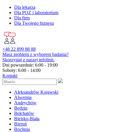
Dla lekarza
Dla POZ i laboratorium
Dla firm
Dla Twojego biznesu
+48 22 899 88 88
Masz problem z wyborem badania?
Skorzystaj z naszej infolinii.
Dni powszednie: 6:00 - 19:00
Soboty: 6:00 - 14:00
Kontakt
Aleksandrów Kujawski
Alwernia
Andrychów
Będzin
Bełchatów
Bielsko-Biała
Bieruń
Bochnia