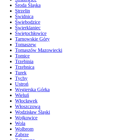
Środa Śląska
Strzelin
Świdnica
Świebodzice
Świerklaniec
Świętochłowice
Tarnowskie Góry
Tomaszew
Tomaszów Mazowiecki
Tomice
Trzebinia
Trzebnica
Turek
Tychy
Ustroń
Węgierska Górka
Wieluń
Włocławek
Włoszczowa
Wodzisław Śląski
Wojkowice
Wola
Wolbrom
Zabrze