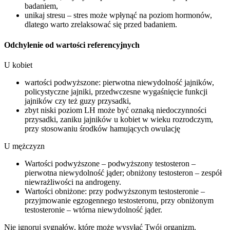
badaniem,
unikaj stresu – stres może wpłynąć na poziom hormonów,
dlatego warto zrelaksować się przed badaniem.
Odchylenie od wartości referencyjnych
U kobiet
wartości podwyższone: pierwotna niewydolność jajników,
policystyczne jajniki, przedwczesne wygaśnięcie funkcji
jajników czy też guzy przysadki,
zbyt niski poziom LH może być oznaką niedoczynności
przysadki, zaniku jajników u kobiet w wieku rozrodczym,
przy stosowaniu środków hamujących owulację
U mężczyzn
Wartości podwyższone – podwyższony testosteron –
pierwotna niewydolność jąder; obniżony testosteron – zespół
niewrażliwości na androgeny.
Wartości obniżone: przy podwyższonym testosteronie –
przyjmowanie egzogennego testosteronu, przy obniżonym
testosteronie – wtórna niewydolność jąder.
Nie ignoruj sygnałów, które może wysyłać Twój organizm.