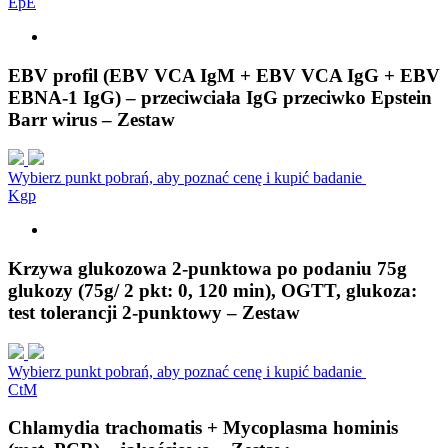
E
p
E
EBV profil (EBV VCA IgM + EBV VCA IgG + EBV
EBNA-1 IgG) – przeciwciała IgG przeciwko Epstein
Barr wirus – Zestaw
Wybierz punkt pobrań, aby poznać cenę i kupić badanie
K
g
p
Krzywa glukozowa 2-punktowa po podaniu 75g
glukozy (75g/ 2 pkt: 0, 120 min), OGTT, glukoza:
test tolerancji 2-punktowy – Zestaw
Wybierz punkt pobrań, aby poznać cenę i kupić badanie
C
t
M
Chlamydia trachomatis + Mycoplasma hominis