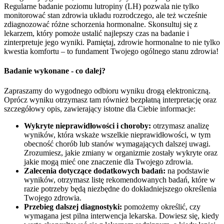
Regularne badanie poziomu lutropiny (LH) pozwala nie tylko
monitorować stan zdrowia układu rozrodczego, ale też wcześnie
zdiagnozować różne schorzenia hormonalne. Skonsultuj się z
lekarzem, który pomoże ustalić najlepszy czas na badanie i
zinterpretuje jego wyniki. Pamiętaj, zdrowie hormonalne to nie tylko
kwestia komfortu – to fundament Twojego ogólnego stanu zdrowia!
Badanie wykonane - co dalej?
Zapraszamy do wygodnego odbioru wyniku drogą elektroniczną.
Oprócz wyniku otrzymasz tam również bezpłatną interpretację oraz
szczegółowy opis, zawierający istotne dla Ciebie informacje:
Wykryte nieprawidłowości i choroby:
otrzymasz analizę
wyników, która wskaże wszelkie nieprawidłowości, w tym
obecność chorób lub stanów wymagających dalszej uwagi.
Zrozumiesz, jakie zmiany w organizmie zostały wykryte oraz
jakie mogą mieć one znaczenie dla Twojego zdrowia.
Zalecenia dotyczące dodatkowych badań:
na podstawie
wyników, otrzymasz listę rekomendowanych badań, które w
razie potrzeby będą niezbędne do dokładniejszego określenia
Twojego zdrowia.
Przebieg dalszej diagnostyki:
pomożemy określić, czy
wymagana jest pilna interwencja lekarska. Dowiesz się, kiedy