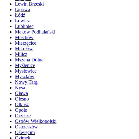
Lewin Brzeski
Lipowa
Łódź
Łowicz
Lubliniec
Maków Podhalański
Miechów
Mierzęcice
Mikołów
Milicz
Mszana Dolna
Myślenice
Mysłowice
Myszków
Nowy Targ
Nysa
Oława
Olesno
Olkusz
Opole
Orzesze
Ostrów Wielkopolski
Ostrzeszów
Oświęcim
Ozimek