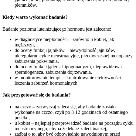
plemników.
Kiedy warto wykonać badanie?
Badanie poziomu luteinizującego hormonu jest zalecane:
w diagnostyce niepłodności – zarówno u kobiet, jak i
mężczyzn,
do oceny funkcji jajników – niewydolność jajników,
nieregularne cykle menstruacyjne, przedwczesnej menopauzy,
zaburzenia pokwitania,
do oceny funkcji jąder – hipogonadyzm, nieprawidłowa
spermiogeneza, zaburzenia dojrzewania,
w monitorowaniu terapii – kontrolowanie efektywności
leczenia zaburzeń hormonalnych.
Jak przygotować się do badania?
na czczo – zazwyczaj zaleca się, aby badanie zostało
wykonane na czczo, czyli po 8-12 godzinach od ostatniego
posiłku,
u kobiet – najlepiej przeprowadzać badanie na początku cyklu
menstruacyjnego, chyba że lekarz zaleci inaczej,
zadbaj o to, aby być odpowiednio nawodnionym przed