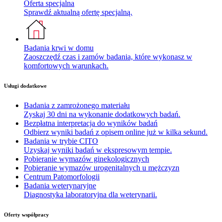
Oferta specjalna
Sprawdź aktualną ofertę specjalną.
Badania krwi w domu
Zaoszczędź czas i zamów badania, które wykonasz w
komfortowych warunkach.
Usługi dodatkowe
Badania z zamrożonego materiału
Zyskaj 30 dni na wykonanie dodatkowych badań.
Bezpłatna interpretacja do wyników badań
Odbierz wyniki badań z opisem online już w kilka sekund.
Badania w trybie CITO
Uzyskaj wyniki badań w ekspresowym tempie.
Pobieranie wymazów ginekologicznych
Pobieranie wymazów urogenitalnych u mężczyzn
Centrum Patomorfologii
Badania weterynaryjne
Diagnostyka laboratoryjna dla weterynarii.
Oferty współpracy