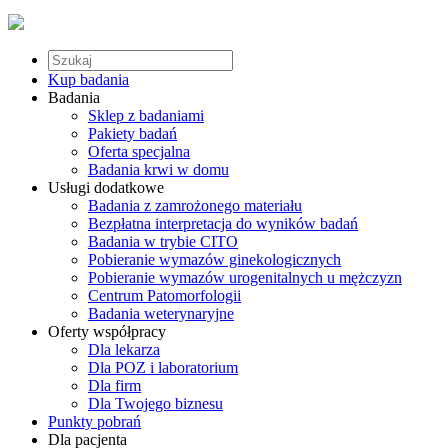
Kup badania
Badania
Sklep z badaniami
Pakiety badań
Oferta specjalna
Badania krwi w domu
Usługi dodatkowe
Badania z zamrożonego materiału
Bezpłatna interpretacja do wyników badań
Badania w trybie CITO
Pobieranie wymazów ginekologicznych
Pobieranie wymazów urogenitalnych u mężczyzn
Centrum Patomorfologii
Badania weterynaryjne
Oferty współpracy
Dla lekarza
Dla POZ i laboratorium
Dla firm
Dla Twojego biznesu
Punkty pobrań
Dla pacjenta