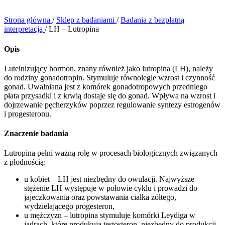
Strona główna
/
Sklep z badaniami
/
Badania z bezpłatną
interpretacją
/
LH – Lutropina
Opis
Luteinizujący hormon, znany również jako lutropina (LH), należy
do rodziny gonadotropin. Stymuluje równolegle wzrost i czynność
gonad. Uwalniana jest z komórek gonadotropowych przedniego
płata przysadki i z krwią dostaje się do gonad. Wpływa na wzrost i
dojrzewanie pęcherzyków poprzez regulowanie syntezy estrogenów
i progesteronu.
Znaczenie badania
Lutropina pełni ważną rolę w procesach biologicznych związanych
z płodnością:
u kobiet – LH jest niezbędny do owulacji. Najwyższe
stężenie LH występuje w połowie cyklu i prowadzi do
jajeczkowania oraz powstawania ciałka żółtego,
wydzielającego progesteron,
u mężczyzn – lutropina stymuluje komórki Leydiga w
jądrach, które produkują testosteron, niezbędny do produkcji