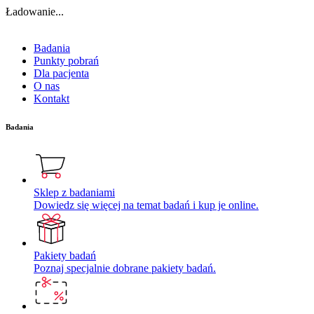
Ładowanie...
Badania
Punkty pobrań
Dla pacjenta
O nas
Kontakt
Badania
Sklep z badaniami
Dowiedz się więcej na temat badań i kup je online.
Pakiety badań
Poznaj specjalnie dobrane pakiety badań.