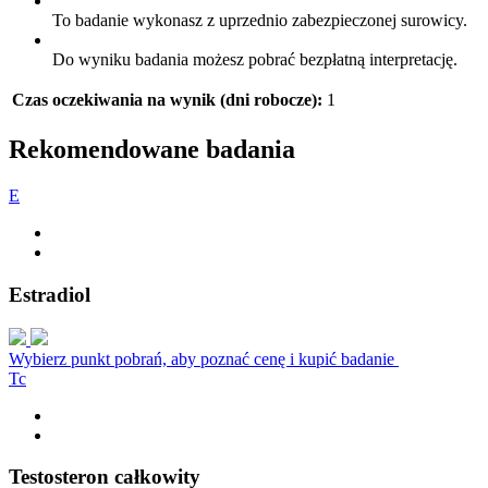
To badanie wykonasz z uprzednio zabezpieczonej surowicy.
Do wyniku badania możesz pobrać bezpłatną interpretację.
Czas oczekiwania na wynik (dni robocze):
1
Rekomendowane badania
E
Estradiol
Wybierz punkt pobrań, aby poznać cenę i kupić badanie
T
c
Testosteron całkowity