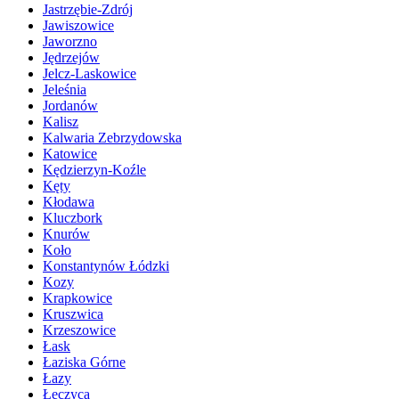
Jastrzębie-Zdrój
Jawiszowice
Jaworzno
Jędrzejów
Jelcz-Laskowice
Jeleśnia
Jordanów
Kalisz
Kalwaria Zebrzydowska
Katowice
Kędzierzyn-Koźle
Kęty
Kłodawa
Kluczbork
Knurów
Koło
Konstantynów Łódzki
Kozy
Krapkowice
Kruszwica
Krzeszowice
Łask
Łaziska Górne
Łazy
Łęczyca