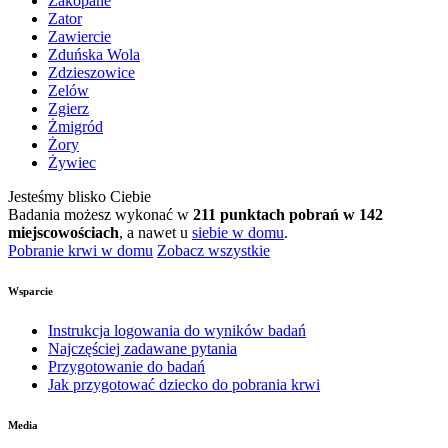
Zakopane
Zator
Zawiercie
Zduńska Wola
Zdzieszowice
Zelów
Zgierz
Żmigród
Żory
Żywiec
Jesteśmy blisko Ciebie
Badania możesz wykonać w
211 punktach pobrań w 142
miejscowościach
, a nawet u
siebie w domu
.
Pobranie krwi w domu
Zobacz wszystkie
Wsparcie
Instrukcja logowania do wyników badań
Najczęściej zadawane pytania
Przygotowanie do badań
Jak przygotować dziecko do pobrania krwi
Media