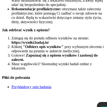
warto skonsultować się z lekarzem rodzinnym, a kiedy lepiej
udać się bezpośrednio do specjalisty.
Rekomendacje profilaktyczne:
otrzymasz także zalecenia
profilaktyczne, które pomogą Ci zadbać o swoje zdrowie na
co dzień. Będą to wskazówki dotyczące zmiany stylu życia,
diety, aktywności fizycznej.
Jak odebrać wynik z opisem?
Zaloguj się do portalu odbioru wyników na stronie:
https://wyniki.badaj.to/
Kliknij
"Odbierz opis wyników"
przy wybranym zleceniu i
odpowiedz na pytania w ankiecie medycznej.
Gotowe!
Zapoznaj się z opisem wyników i zastosuj do
zaleceń.
Masz wątpliwości? Skonsultuj wyniki badań online z
lekarzem.
Pliki do pobrania
Przykładowy opis badania