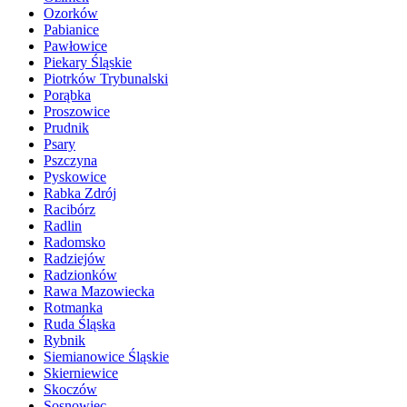
Ozorków
Pabianice
Pawłowice
Piekary Śląskie
Piotrków Trybunalski
Porąbka
Proszowice
Prudnik
Psary
Pszczyna
Pyskowice
Rabka Zdrój
Racibórz
Radlin
Radomsko
Radziejów
Radzionków
Rawa Mazowiecka
Rotmanka
Ruda Śląska
Rybnik
Siemianowice Śląskie
Skierniewice
Skoczów
Sosnowiec