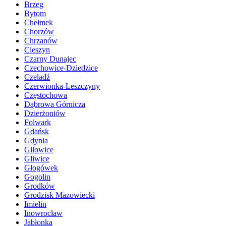
Brzeg
Bytom
Chełmek
Chorzów
Chrzanów
Cieszyn
Czarny Dunajec
Czechowice-Dziedzice
Czeladź
Czerwionka-Leszczyny
Częstochowa
Dąbrowa Górnicza
Dzierżoniów
Folwark
Gdańsk
Gdynia
Gilowice
Gliwice
Głogówek
Gogolin
Grodków
Grodzisk Mazowiecki
Imielin
Inowrocław
Jabłonka