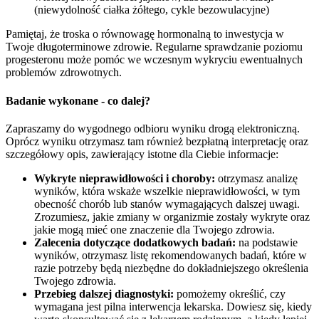
(niewydolność ciałka żółtego, cykle bezowulacyjne)
Pamiętaj, że troska o równowagę hormonalną to inwestycja w
Twoje długoterminowe zdrowie. Regularne sprawdzanie poziomu
progesteronu może pomóc we wczesnym wykryciu ewentualnych
problemów zdrowotnych.
Badanie wykonane - co dalej?
Zapraszamy do wygodnego odbioru wyniku drogą elektroniczną.
Oprócz wyniku otrzymasz tam również bezpłatną interpretację oraz
szczegółowy opis, zawierający istotne dla Ciebie informacje:
Wykryte nieprawidłowości i choroby:
otrzymasz analizę
wyników, która wskaże wszelkie nieprawidłowości, w tym
obecność chorób lub stanów wymagających dalszej uwagi.
Zrozumiesz, jakie zmiany w organizmie zostały wykryte oraz
jakie mogą mieć one znaczenie dla Twojego zdrowia.
Zalecenia dotyczące dodatkowych badań:
na podstawie
wyników, otrzymasz listę rekomendowanych badań, które w
razie potrzeby będą niezbędne do dokładniejszego określenia
Twojego zdrowia.
Przebieg dalszej diagnostyki:
pomożemy określić, czy
wymagana jest pilna interwencja lekarska. Dowiesz się, kiedy