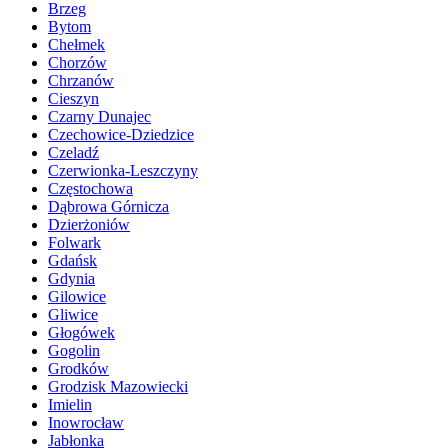
Brzeg
Bytom
Chełmek
Chorzów
Chrzanów
Cieszyn
Czarny Dunajec
Czechowice-Dziedzice
Czeladź
Czerwionka-Leszczyny
Częstochowa
Dąbrowa Górnicza
Dzierżoniów
Folwark
Gdańsk
Gdynia
Gilowice
Gliwice
Głogówek
Gogolin
Grodków
Grodzisk Mazowiecki
Imielin
Inowrocław
Jabłonka