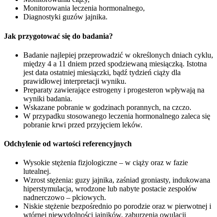
Monitorowania leczenia hormonalnego,
Diagnostyki guzów jajnika.
Jak przygotować się do badania?
Badanie najlepiej przeprowadzić w określonych dniach cyklu,
między 4 a 11 dniem przed spodziewaną miesiączką. Istotna
jest data ostatniej miesiączki, bądź tydzień ciąży dla
prawidłowej interpretacji wyniku.
Preparaty zawierające estrogeny i progesteron wpływają na
wyniki badania.
Wskazane pobranie w godzinach porannych, na czczo.
W przypadku stosowanego leczenia hormonalnego zaleca się
pobranie krwi przed przyjęciem leków.
Odchylenie od wartości referencyjnych
Wysokie stężenia fizjologiczne – w ciąży oraz w fazie
lutealnej.
Wzrost stężenia: guzy jajnika, zaśniad groniasty, indukowana
hiperstymulacja, wrodzone lub nabyte postacie zespołów
nadnerczowo – płciowych.
Niskie stężenie bezpośrednio po porodzie oraz w pierwotnej i
wtórnej niewydolności jajników, zaburzenia owulacji