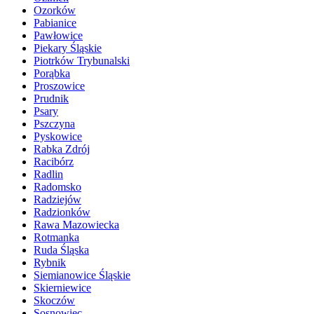
Ozorków
Pabianice
Pawłowice
Piekary Śląskie
Piotrków Trybunalski
Porąbka
Proszowice
Prudnik
Psary
Pszczyna
Pyskowice
Rabka Zdrój
Racibórz
Radlin
Radomsko
Radziejów
Radzionków
Rawa Mazowiecka
Rotmanka
Ruda Śląska
Rybnik
Siemianowice Śląskie
Skierniewice
Skoczów
Sosnowiec