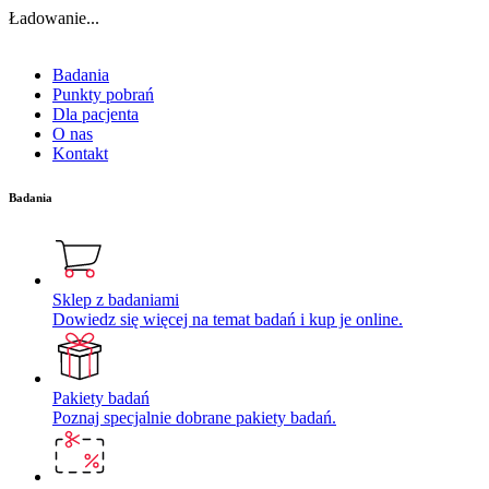
Ładowanie...
Badania
Punkty pobrań
Dla pacjenta
O nas
Kontakt
Badania
Sklep z badaniami
Dowiedz się więcej na temat badań i kup je online.
Pakiety badań
Poznaj specjalnie dobrane pakiety badań.