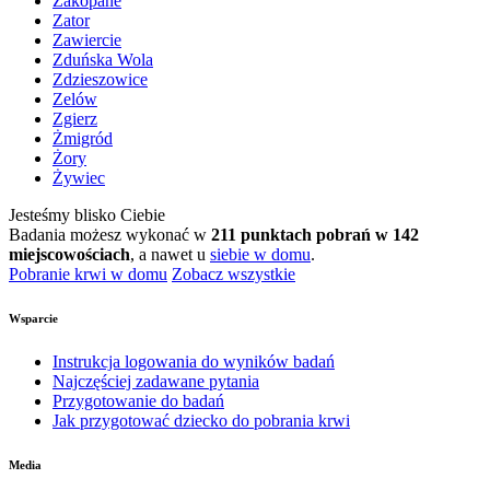
Zakopane
Zator
Zawiercie
Zduńska Wola
Zdzieszowice
Zelów
Zgierz
Żmigród
Żory
Żywiec
Jesteśmy blisko Ciebie
Badania możesz wykonać w
211 punktach pobrań w 142
miejscowościach
, a nawet u
siebie w domu
.
Pobranie krwi w domu
Zobacz wszystkie
Wsparcie
Instrukcja logowania do wyników badań
Najczęściej zadawane pytania
Przygotowanie do badań
Jak przygotować dziecko do pobrania krwi
Media