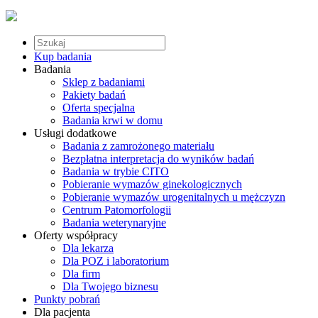
Kup badania
Badania
Sklep z badaniami
Pakiety badań
Oferta specjalna
Badania krwi w domu
Usługi dodatkowe
Badania z zamrożonego materiału
Bezpłatna interpretacja do wyników badań
Badania w trybie CITO
Pobieranie wymazów ginekologicznych
Pobieranie wymazów urogenitalnych u mężczyzn
Centrum Patomorfologii
Badania weterynaryjne
Oferty współpracy
Dla lekarza
Dla POZ i laboratorium
Dla firm
Dla Twojego biznesu
Punkty pobrań
Dla pacjenta