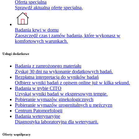
Oferta specjalna
Sprawdź aktualną ofertę specjalną.
Badania krwi w domu
Zaoszczędź czas i zamów badania, które wykonasz w
komfortowych warunkach.
Usługi dodatkowe
Badania z zamrożonego materiału
Zyskaj 30 dni na wykonanie dodatkowych badań.
Bezpłatna interpretacja do wyników badań
Odbierz wyniki badań z opisem online już w kilka sekund.
Badania w trybie CITO
Uzyskaj wyniki badań w ekspresowym tempie.
Pobieranie wymazów ginekologicznych
Pobieranie wymazów urogenitalnych u mężczyzn
Centrum Patomorfologii
Badania weterynaryjne
Diagnostyka laboratoryjna dla weterynarii.
Oferty współpracy