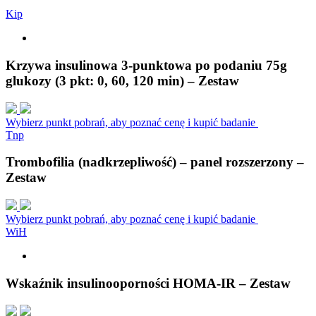
K
i
p
Krzywa insulinowa 3-punktowa po podaniu 75g
glukozy (3 pkt: 0, 60, 120 min) – Zestaw
Wybierz punkt pobrań, aby poznać cenę i kupić badanie
T
n
p
Trombofilia (nadkrzepliwość) – panel rozszerzony –
Zestaw
Wybierz punkt pobrań, aby poznać cenę i kupić badanie
W
i
H
Wskaźnik insulinooporności HOMA-IR – Zestaw