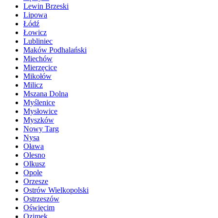
Lewin Brzeski
Lipowa
Łódź
Łowicz
Lubliniec
Maków Podhalański
Miechów
Mierzęcice
Mikołów
Milicz
Mszana Dolna
Myślenice
Mysłowice
Myszków
Nowy Targ
Nysa
Oława
Olesno
Olkusz
Opole
Orzesze
Ostrów Wielkopolski
Ostrzeszów
Oświęcim
Ozimek