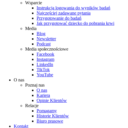
Wsparcie
Instrukcja logowania do wyników badań
Najczęściej zadawane pytania
Przygotowanie do badań
Jak przygotować dziecko do pobrania krwi
Media
Blog
Newsletter
Podcast
Media społecznościowe
Facebook
Instagram
LinkedIn
TikTok
YouTube
O nas
Poznaj nas
O nas
Kariera
Opinie Klientów
Relacje
Pomagamy
Historie Klientów
Biuro prasowe
Kontakt