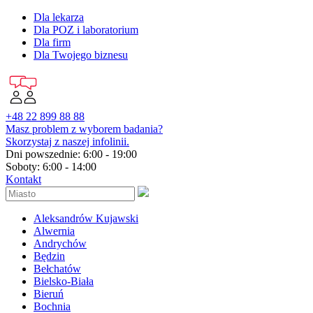
Dla lekarza
Dla POZ i laboratorium
Dla firm
Dla Twojego biznesu
+48 22 899 88 88
Masz problem z wyborem badania?
Skorzystaj z naszej infolinii.
Dni powszednie: 6:00 - 19:00
Soboty: 6:00 - 14:00
Kontakt
Aleksandrów Kujawski
Alwernia
Andrychów
Będzin
Bełchatów
Bielsko-Biała
Bieruń
Bochnia