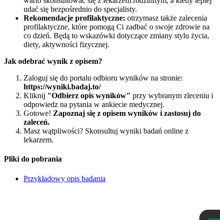
warto skonsultować się z lekarzem rodzinnym, a kiedy lepiej
udać się bezpośrednio do specjalisty.
Rekomendacje profilaktyczne:
otrzymasz także zalecenia
profilaktyczne, które pomogą Ci zadbać o swoje zdrowie na
co dzień. Będą to wskazówki dotyczące zmiany stylu życia,
diety, aktywności fizycznej.
Jak odebrać wynik z opisem?
Zaloguj się do portalu odbioru wyników na stronie:
https://wyniki.badaj.to/
Kliknij
"Odbierz opis wyników"
przy wybranym zleceniu i
odpowiedz na pytania w ankiecie medycznej.
Gotowe!
Zapoznaj się z opisem wyników i zastosuj do
zaleceń.
Masz wątpliwości? Skonsultuj wyniki badań online z
lekarzem.
Pliki do pobrania
Przykładowy opis badania