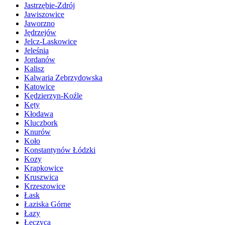
Jastrzębie-Zdrój
Jawiszowice
Jaworzno
Jędrzejów
Jelcz-Laskowice
Jeleśnia
Jordanów
Kalisz
Kalwaria Zebrzydowska
Katowice
Kędzierzyn-Koźle
Kęty
Kłodawa
Kluczbork
Knurów
Koło
Konstantynów Łódzki
Kozy
Krapkowice
Kruszwica
Krzeszowice
Łask
Łaziska Górne
Łazy
Łęczyca