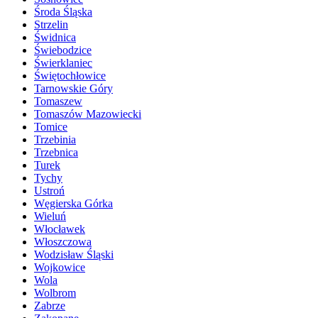
Środa Śląska
Strzelin
Świdnica
Świebodzice
Świerklaniec
Świętochłowice
Tarnowskie Góry
Tomaszew
Tomaszów Mazowiecki
Tomice
Trzebinia
Trzebnica
Turek
Tychy
Ustroń
Węgierska Górka
Wieluń
Włocławek
Włoszczowa
Wodzisław Śląski
Wojkowice
Wola
Wolbrom
Zabrze