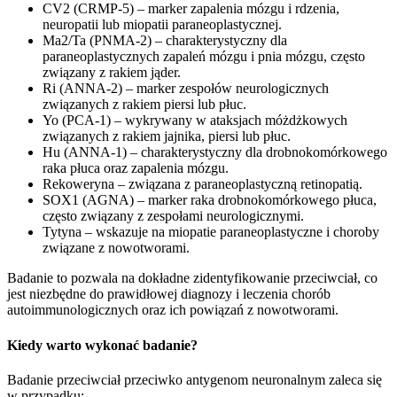
CV2 (CRMP-5) – marker zapalenia mózgu i rdzenia,
neuropatii lub miopatii paraneoplastycznej.
Ma2/Ta (PNMA-2) – charakterystyczny dla
paraneoplastycznych zapaleń mózgu i pnia mózgu, często
związany z rakiem jąder.
Ri (ANNA-2) – marker zespołów neurologicznych
związanych z rakiem piersi lub płuc.
Yo (PCA-1) – wykrywany w ataksjach móżdżkowych
związanych z rakiem jajnika, piersi lub płuc.
Hu (ANNA-1) – charakterystyczny dla drobnokomórkowego
raka płuca oraz zapalenia mózgu.
Rekoweryna – związana z paraneoplastyczną retinopatią.
SOX1 (AGNA) – marker raka drobnokomórkowego płuca,
często związany z zespołami neurologicznymi.
Tytyna – wskazuje na miopatie paraneoplastyczne i choroby
związane z nowotworami.
Badanie to pozwala na dokładne zidentyfikowanie przeciwciał, co
jest niezbędne do prawidłowej diagnozy i leczenia chorób
autoimmunologicznych oraz ich powiązań z nowotworami.
Kiedy warto wykonać badanie?
Badanie przeciwciał przeciwko antygenom neuronalnym zaleca się
w przypadku: