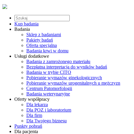
Kup badania
Badania
Sklep z badaniami
Pakiety badań
Oferta specjalna
Badania krwi w domu
Usługi dodatkowe
Badania z zamrożonego materiału
Bezpłatna interpretacja do wyników badań
Badania w trybie CITO
Pobieranie wymazów ginekologicznych
Pobieranie wymazów urogenitalnych u mężczyzn
Centrum Patomorfologii
Badania weterynaryjne
Oferty współpracy
Dla lekarza
Dla POZ i laboratorium
Dla firm
Dla Twojego biznesu
Punkty pobrań
Dla pacjenta