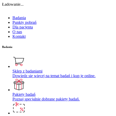
Ładowanie...
Badania
Punkty pobrań
Dla pacjenta
O nas
Kontakt
Badania
Sklep z badaniami
Dowiedz się więcej na temat badań i kup je online.
Pakiety badań
Poznaj specjalnie dobrane pakiety badań.