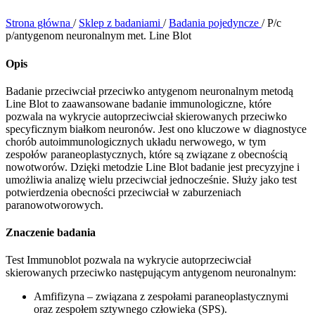
Strona główna
/
Sklep z badaniami
/
Badania pojedyncze
/
P/c
p/antygenom neuronalnym met. Line Blot
Opis
Badanie przeciwciał przeciwko antygenom neuronalnym metodą
Line Blot to zaawansowane badanie immunologiczne, które
pozwala na wykrycie autoprzeciwciał skierowanych przeciwko
specyficznym białkom neuronów. Jest ono kluczowe w diagnostyce
chorób autoimmunologicznych układu nerwowego, w tym
zespołów paraneoplastycznych, które są związane z obecnością
nowotworów. Dzięki metodzie Line Blot badanie jest precyzyjne i
umożliwia analizę wielu przeciwciał jednocześnie. Służy jako test
potwierdzenia obecności przeciwciał w zaburzeniach
paranowotworowych.
Znaczenie badania
Test Immunoblot pozwala na wykrycie autoprzeciwciał
skierowanych przeciwko następującym antygenom neuronalnym:
Amfifizyna – związana z zespołami paraneoplastycznymi
oraz zespołem sztywnego człowieka (SPS).