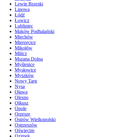
Lewin Brzeski
Lipowa
Łódź
Łowicz
Lubliniec
Maków Podhalański
Miechów
Mierzęcice
Mikołów
Milicz
Mszana Dolna
Myślenice
Mysłowice
Myszków
Nowy Targ
Nysa
Oława
Olesno
Olkusz
Opole
Orzesze
Ostrów Wielkopolski
Ostrzeszów
Oświęcim
Ozimek