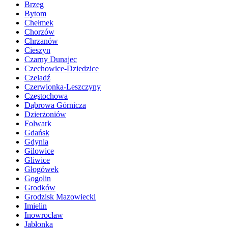
Brzeg
Bytom
Chełmek
Chorzów
Chrzanów
Cieszyn
Czarny Dunajec
Czechowice-Dziedzice
Czeladź
Czerwionka-Leszczyny
Częstochowa
Dąbrowa Górnicza
Dzierżoniów
Folwark
Gdańsk
Gdynia
Gilowice
Gliwice
Głogówek
Gogolin
Grodków
Grodzisk Mazowiecki
Imielin
Inowrocław
Jabłonka