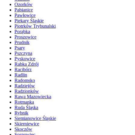
Ozorków
Pabianice
Pawłowice
Piekary Śląskie
Piotrków Trybunalski
Porąbka
Proszowice
Prudnik
Psary
Pszczyna
Pyskowice
Rabka Zdrój
Racibórz
Radlin
Radomsko
Radziejów
Radzionków
Rawa Mazowiecka
Rotmanka
Ruda Śląska
Rybnik
Siemianowice Śląskie
Skierniewice
Skoczów
Sosnowiec