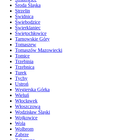
Środa Śląska
Strzelin
Świdnica
Świebodzice
Świerklaniec
Świętochłowice
Tarnowskie Góry
Tomaszew
Tomaszów Mazowiecki
Tomice
Trzebinia
Trzebnica
Turek
Tychy
Ustroń
Węgierska Górka
Wieluń
Włocławek
Włoszczowa
Wodzisław Śląski
Wojkowice
Wola
Wolbrom
Zabrze