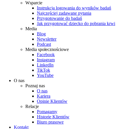
Wsparcie
Instrukcja logowania do wyników badań
Najczęściej zadawane pytania
Przygotowanie do badań
Jak przygotować dziecko do pobrania krwi
Media
Blog
Newsletter
Podcast
Media społecznościowe
Facebook
Instagram
LinkedIn
TikTok
YouTube
O nas
Poznaj nas
O nas
Kariera
Opinie Klientów
Relacje
Pomagamy
Historie Klientów
Biuro prasowe
Kontakt