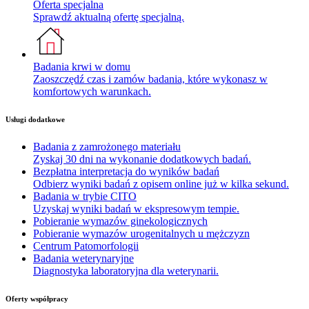
Oferta specjalna
Sprawdź aktualną ofertę specjalną.
Badania krwi w domu
Zaoszczędź czas i zamów badania, które wykonasz w
komfortowych warunkach.
Usługi dodatkowe
Badania z zamrożonego materiału
Zyskaj 30 dni na wykonanie dodatkowych badań.
Bezpłatna interpretacja do wyników badań
Odbierz wyniki badań z opisem online już w kilka sekund.
Badania w trybie CITO
Uzyskaj wyniki badań w ekspresowym tempie.
Pobieranie wymazów ginekologicznych
Pobieranie wymazów urogenitalnych u mężczyzn
Centrum Patomorfologii
Badania weterynaryjne
Diagnostyka laboratoryjna dla weterynarii.
Oferty współpracy