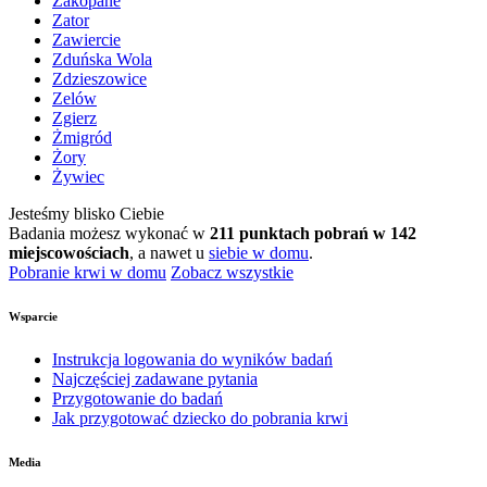
Zakopane
Zator
Zawiercie
Zduńska Wola
Zdzieszowice
Zelów
Zgierz
Żmigród
Żory
Żywiec
Jesteśmy blisko Ciebie
Badania możesz wykonać w
211 punktach pobrań w 142
miejscowościach
, a nawet u
siebie w domu
.
Pobranie krwi w domu
Zobacz wszystkie
Wsparcie
Instrukcja logowania do wyników badań
Najczęściej zadawane pytania
Przygotowanie do badań
Jak przygotować dziecko do pobrania krwi
Media