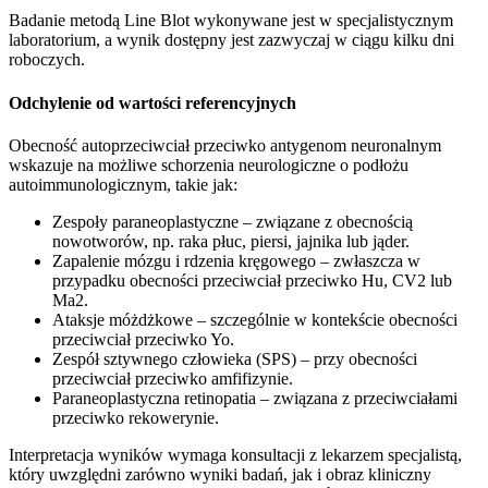
Badanie metodą Line Blot wykonywane jest w specjalistycznym
laboratorium, a wynik dostępny jest zazwyczaj w ciągu kilku dni
roboczych.
Odchylenie od wartości referencyjnych
Obecność autoprzeciwciał przeciwko antygenom neuronalnym
wskazuje na możliwe schorzenia neurologiczne o podłożu
autoimmunologicznym, takie jak:
Zespoły paraneoplastyczne – związane z obecnością
nowotworów, np. raka płuc, piersi, jajnika lub jąder.
Zapalenie mózgu i rdzenia kręgowego – zwłaszcza w
przypadku obecności przeciwciał przeciwko Hu, CV2 lub
Ma2.
Ataksje móżdżkowe – szczególnie w kontekście obecności
przeciwciał przeciwko Yo.
Zespół sztywnego człowieka (SPS) – przy obecności
przeciwciał przeciwko amfifizynie.
Paraneoplastyczna retinopatia – związana z przeciwciałami
przeciwko rekowerynie.
Interpretacja wyników wymaga konsultacji z lekarzem specjalistą,
który uwzględni zarówno wyniki badań, jak i obraz kliniczny