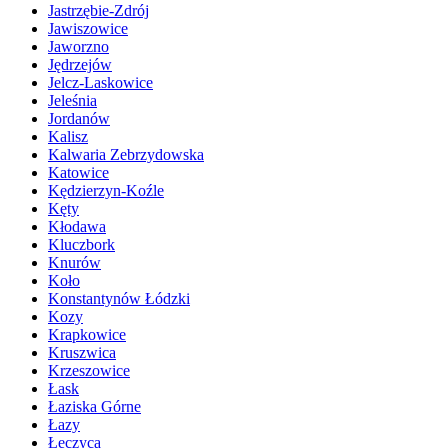
Jastrzębie-Zdrój
Jawiszowice
Jaworzno
Jędrzejów
Jelcz-Laskowice
Jeleśnia
Jordanów
Kalisz
Kalwaria Zebrzydowska
Katowice
Kędzierzyn-Koźle
Kęty
Kłodawa
Kluczbork
Knurów
Koło
Konstantynów Łódzki
Kozy
Krapkowice
Kruszwica
Krzeszowice
Łask
Łaziska Górne
Łazy
Łęczyca