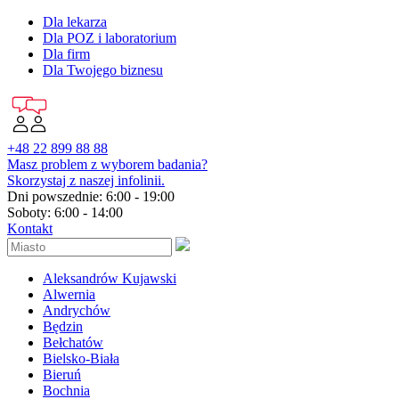
Dla lekarza
Dla POZ i laboratorium
Dla firm
Dla Twojego biznesu
+48 22 899 88 88
Masz problem z wyborem badania?
Skorzystaj z naszej infolinii.
Dni powszednie: 6:00 - 19:00
Soboty: 6:00 - 14:00
Kontakt
Aleksandrów Kujawski
Alwernia
Andrychów
Będzin
Bełchatów
Bielsko-Biała
Bieruń
Bochnia