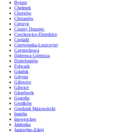
Bytom
Chełmek
Chorzów
Chrzanów
Cieszyn
Czarny Dunajec
Czechowice-Dziedzice
Czeladź
Czerwionka-Leszczyny
Częstochowa
Dąbrowa Górnicza
Dzierżoniów
Folwark
Gdańsk
Gdynia
Gilowice
Gliwice
Głogówek
Gogolin
Grodków
Grodzisk Mazowiecki
Imielin
Inowrocław
Jabłonka
Jastrzębie-Zdrój