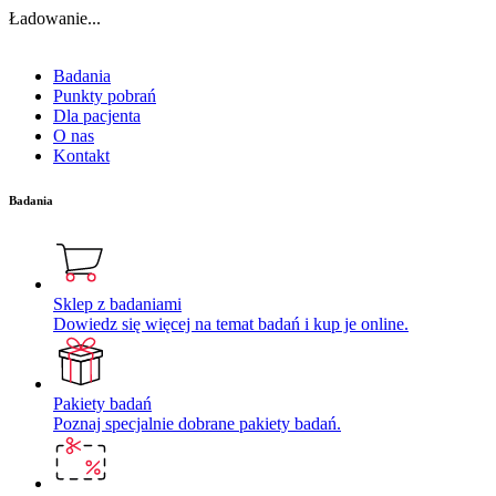
Ładowanie...
Badania
Punkty pobrań
Dla pacjenta
O nas
Kontakt
Badania
Sklep z badaniami
Dowiedz się więcej na temat badań i kup je online.
Pakiety badań
Poznaj specjalnie dobrane pakiety badań.