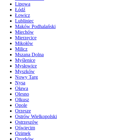
Lipowa
Łódź
Łowicz
Lubliniec
Maków Podhalański
Miechów
Mierzęcice
Mikołów
Milicz
Mszana Dolna
Myślenice
Mysłowice
Myszków
Nowy Targ
Nysa
Oława
Olesno
Olkusz
Opole
Orzesze
Ostrów Wielkopolski
Ostrzeszów
Oświęcim
Ozimek
Ozorków