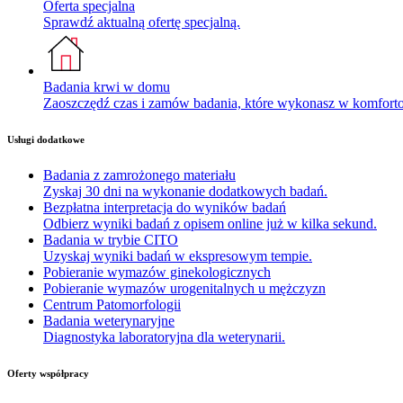
Oferta specjalna
Sprawdź aktualną ofertę specjalną.
Badania krwi w domu
Zaoszczędź czas i zamów badania, które wykonasz w komfor
Usługi dodatkowe
Badania z zamrożonego materiału
Zyskaj 30 dni na wykonanie dodatkowych badań.
Bezpłatna interpretacja do wyników badań
Odbierz wyniki badań z opisem online już w kilka sekund.
Badania w trybie CITO
Uzyskaj wyniki badań w ekspresowym tempie.
Pobieranie wymazów ginekologicznych
Pobieranie wymazów urogenitalnych u mężczyzn
Centrum Patomorfologii
Badania weterynaryjne
Diagnostyka laboratoryjna dla weterynarii.
Oferty współpracy