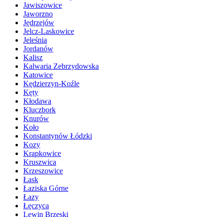
Jawiszowice
Jaworzno
Jędrzejów
Jelcz-Laskowice
Jeleśnia
Jordanów
Kalisz
Kalwaria Zebrzydowska
Katowice
Kędzierzyn-Koźle
Kęty
Kłodawa
Kluczbork
Knurów
Koło
Konstantynów Łódzki
Kozy
Krapkowice
Kruszwica
Krzeszowice
Łask
Łaziska Górne
Łazy
Łęczyca
Lewin Brzeski