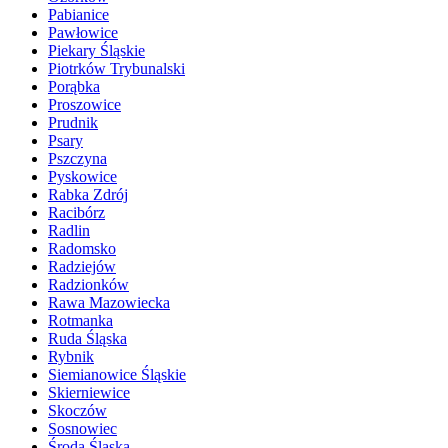
Pabianice
Pawłowice
Piekary Śląskie
Piotrków Trybunalski
Porąbka
Proszowice
Prudnik
Psary
Pszczyna
Pyskowice
Rabka Zdrój
Racibórz
Radlin
Radomsko
Radziejów
Radzionków
Rawa Mazowiecka
Rotmanka
Ruda Śląska
Rybnik
Siemianowice Śląskie
Skierniewice
Skoczów
Sosnowiec
Środa Śląska