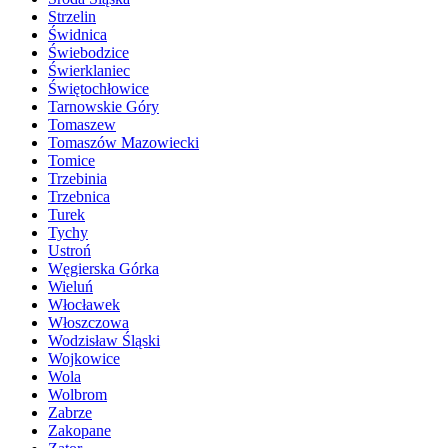
Strzelin
Świdnica
Świebodzice
Świerklaniec
Świętochłowice
Tarnowskie Góry
Tomaszew
Tomaszów Mazowiecki
Tomice
Trzebinia
Trzebnica
Turek
Tychy
Ustroń
Węgierska Górka
Wieluń
Włocławek
Włoszczowa
Wodzisław Śląski
Wojkowice
Wola
Wolbrom
Zabrze
Zakopane