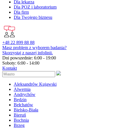
Dla lekarza
Dla POZ i laboratorium
Dla firm
Dla Twojego biznesu
+48 22 899 88 88
Masz problem z wyborem badania?
Skorzystaj z naszej infolinii.
Dni powszednie: 6:00 - 19:00
Soboty: 6:00 - 14:00
Kontakt
Aleksandrów Kujawski
Alwernia
Andrychów
Będzin
Bełchatów
Bielsko-Biała
Bieruń
Bochnia
Brzeg