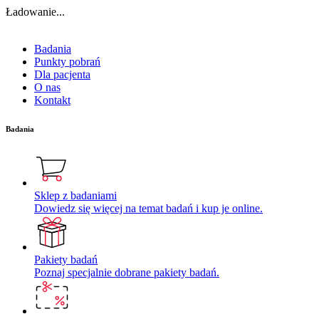
Ładowanie...
Badania
Punkty pobrań
Dla pacjenta
O nas
Kontakt
Badania
Sklep z badaniami
Dowiedz się więcej na temat badań i kup je online.
Pakiety badań
Poznaj specjalnie dobrane pakiety badań.