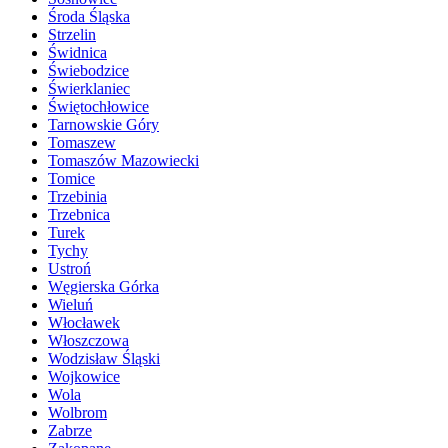
Środa Śląska
Strzelin
Świdnica
Świebodzice
Świerklaniec
Świętochłowice
Tarnowskie Góry
Tomaszew
Tomaszów Mazowiecki
Tomice
Trzebinia
Trzebnica
Turek
Tychy
Ustroń
Węgierska Górka
Wieluń
Włocławek
Włoszczowa
Wodzisław Śląski
Wojkowice
Wola
Wolbrom
Zabrze