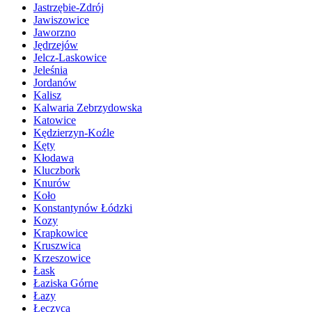
Jastrzębie-Zdrój
Jawiszowice
Jaworzno
Jędrzejów
Jelcz-Laskowice
Jeleśnia
Jordanów
Kalisz
Kalwaria Zebrzydowska
Katowice
Kędzierzyn-Koźle
Kęty
Kłodawa
Kluczbork
Knurów
Koło
Konstantynów Łódzki
Kozy
Krapkowice
Kruszwica
Krzeszowice
Łask
Łaziska Górne
Łazy
Łęczyca