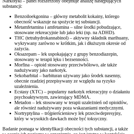
Narkotyki – panel rozszerzony obejmuje analizę następujących
substancji:
Benzoiloekgonina – główny metabolit kokainy, którego
obecność wskazuje na spożycie tej substancji.
Metamfetamina i amfetamina – silne środki pobudzające,
stosowane rekreacyjnie lub jako leki (np. na ADHD).
THC (tetrahydrokannabinol) – aktywny składnik marihuany,
wykrywany zarówno w krótkim, jak i dłuższym okresie od
zażycia.
Oksazepam – lek uspokajający z grupy benzodiazepin,
stosowany w terapii lęku i bezsenności.
Morfina – opioid stosowany przeciwbólowo, ale także
nadużywany jako narkotyk.
Sekobarbital – barbituran używany jako środek nasenny,
obecnie rzadziej przepisywany ze względu na ryzyko
uzależnienia.
Ecstasy (XTC) – popularny narkotyk rekreacyjny o działaniu
psychoaktywnym, zawierający MDMA.
Metadon – lek stosowany w terapii uzależnień od opioidów,
ale również nadużywany poza wskazaniami medycznymi.
Nortryptylina – trójpierścieniowy lek przeciwdepresyjny,
który w wysokich dawkach może być toksyczny.
Badanie pomaga w identyfikacji obecności tych substancji, a także