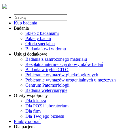
Kup badania
Badania
Sklep z badaniami
Pakiety badań
Oferta specjalna
Badania krwi w domu
Usługi dodatkowe
Badania z zamrożonego materiału
Bezpłatna interpretacja do wyników badań
Badania w trybie CITO
Pobieranie wymazów ginekologicznych
Pobieranie wymazów urogenitalnych u mężczyzn
Centrum Patomorfologii
Badania weterynaryjne
Oferty współpracy
Dla lekarza
Dla POZ i laboratorium
Dla firm
Dla Twojego biznesu
Punkty pobrań
Dla pacjenta