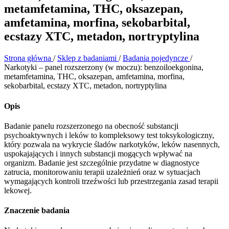
metamfetamina, THC, oksazepan,
amfetamina, morfina, sekobarbital,
ecstazy XTC, metadon, nortryptylina
Strona główna
/
Sklep z badaniami
/
Badania pojedyncze
/
Narkotyki – panel rozszerzony (w moczu): benzoiloekgonina,
metamfetamina, THC, oksazepan, amfetamina, morfina,
sekobarbital, ecstazy XTC, metadon, nortryptylina
Opis
Badanie panelu rozszerzonego na obecność substancji
psychoaktywnych i leków to kompleksowy test toksykologiczny,
który pozwala na wykrycie śladów narkotyków, leków nasennych,
uspokajających i innych substancji mogących wpływać na
organizm. Badanie jest szczególnie przydatne w diagnostyce
zatrucia, monitorowaniu terapii uzależnień oraz w sytuacjach
wymagających kontroli trzeźwości lub przestrzegania zasad terapii
lekowej.
Znaczenie badania