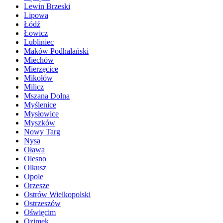
Lewin Brzeski
Lipowa
Łódź
Łowicz
Lubliniec
Maków Podhalański
Miechów
Mierzęcice
Mikołów
Milicz
Mszana Dolna
Myślenice
Mysłowice
Myszków
Nowy Targ
Nysa
Oława
Olesno
Olkusz
Opole
Orzesze
Ostrów Wielkopolski
Ostrzeszów
Oświęcim
Ozimek