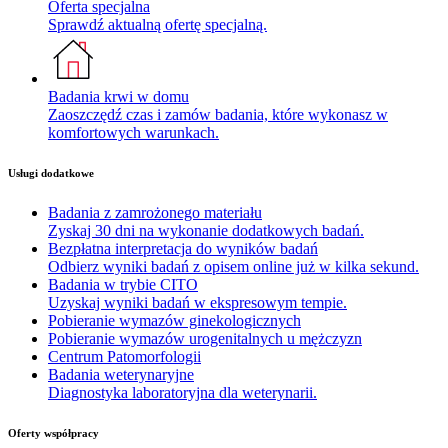
Oferta specjalna
Sprawdź aktualną ofertę specjalną.
Badania krwi w domu
Zaoszczędź czas i zamów badania, które wykonasz w
komfortowych warunkach.
Usługi dodatkowe
Badania z zamrożonego materiału
Zyskaj 30 dni na wykonanie dodatkowych badań.
Bezpłatna interpretacja do wyników badań
Odbierz wyniki badań z opisem online już w kilka sekund.
Badania w trybie CITO
Uzyskaj wyniki badań w ekspresowym tempie.
Pobieranie wymazów ginekologicznych
Pobieranie wymazów urogenitalnych u mężczyzn
Centrum Patomorfologii
Badania weterynaryjne
Diagnostyka laboratoryjna dla weterynarii.
Oferty współpracy