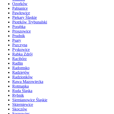
Ozorków
Pabianice
Pawłowice
Piekary Śląskie
Piotrków Trybunalski
Porąbka
Proszowice
Prudnik
Psary
Pszczyna
Pyskowice
Rabka Zdrój
Racibórz
Radlin
Radomsko
Radziejów
Radzionków
Rawa Mazowiecka
Rotmanka
Ruda Śląska
Rybnik
Siemianowice Śląskie
Skierniewice
Skoczów
Sosnowiec