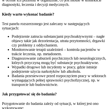
w ocenie ich poziomu w organizmie, co jest istotne w kontekście
diagnostyki, leczenia i decyzji medycznych.
Kiedy warto wykonać badanie?
Test panelu rozszerzonego jest zalecany w następujących
sytuacjach:
Podejrzenie zatrucia substancjami psychoaktywnymi – nagłe
objawy takie jak dezorientacja, utrata przytomności, drgawki
czy problemy z oddychaniem.
Monitorowanie terapii uzależnień – kontrola pacjentów w
trakcie leczenia, np. metadonem.
Diagnozowanie zaburzeń psychicznych lub neurologicznych,
których przyczyną mogą być substancje psychoaktywne.
Wypadki drogowe lub incydenty w pracy, gdzie istnieje
podejrzenie użycia narkotyków lub alkoholu.
Badania przesiewowe przed rozpoczęciem pracy w sektorach
wymagających pełnej sprawności psychofizycznej, np. w
transporcie lub budownictwie.
Jak przygotować się do badania?
Przygotowanie do badania zależy od sytuacji, w której jest ono
wykonywane: