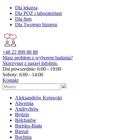
Dla lekarza
Dla POZ i laboratorium
Dla firm
Dla Twojego biznesu
+48 22 899 88 88
Masz problem z wyborem badania?
Skorzystaj z naszej infolinii.
Dni powszednie: 6:00 - 19:00
Soboty: 6:00 - 14:00
Kontakt
Aleksandrów Kujawski
Alwernia
Andrychów
Będzin
Bełchatów
Bielsko-Biała
Bieruń
Bochnia