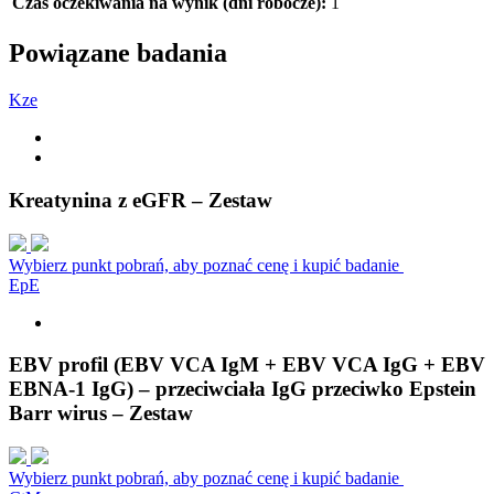
Czas oczekiwania na wynik (dni robocze):
1
Powiązane badania
K
z
e
Kreatynina z eGFR – Zestaw
Wybierz punkt pobrań, aby poznać cenę i kupić badanie
E
p
E
EBV profil (EBV VCA IgM + EBV VCA IgG + EBV
EBNA-1 IgG) – przeciwciała IgG przeciwko Epstein
Barr wirus – Zestaw
Wybierz punkt pobrań, aby poznać cenę i kupić badanie