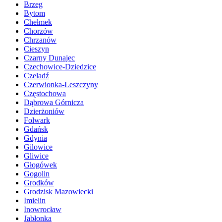
Brzeg
Bytom
Chełmek
Chorzów
Chrzanów
Cieszyn
Czarny Dunajec
Czechowice-Dziedzice
Czeladź
Czerwionka-Leszczyny
Częstochowa
Dąbrowa Górnicza
Dzierżoniów
Folwark
Gdańsk
Gdynia
Gilowice
Gliwice
Głogówek
Gogolin
Grodków
Grodzisk Mazowiecki
Imielin
Inowrocław
Jabłonka