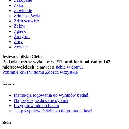
Zakopane
Zator
Zawiercie
Zduńska Wola
Zdzieszowice
Zelów
Zgierz
Żmigród
Żory
Żywiec
Jesteśmy blisko Ciebie
Badania możesz wykonać w
211 punktach pobrań w 142
miejscowościach
, a nawet u
siebie w domu
.
Pobranie krwi w domu
Zobacz wszystkie
Wsparcie
Instrukcja logowania do wyników badań
Najczęściej zadawane pytania
Przygotowanie do badań
Jak przygotować dziecko do pobrania krwi
Media