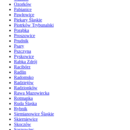
Ozorków
Pabianice
Pawłowice
Piekary Śląskie
Piotrków Trybunalski
Porąbka
Proszowice
Prudnik
Psary
Pszczyna
Pyskowice
Rabka Zdrój
Racibórz
Radlin
Radomsko
Radziejów
Radzionków
Rawa Mazowiecka
Rotmanka
Ruda Śląska
Rybnik
Siemianowice Śląskie
Skierniewice
Skoczów
Sosnowiec