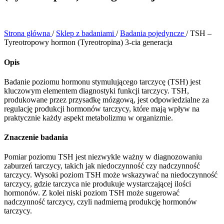
Strona główna
/
Sklep z badaniami
/
Badania pojedyncze
/
TSH –
Tyreotropowy hormon (Tyreotropina) 3-cia generacja
Opis
Badanie poziomu hormonu stymulującego tarczycę (TSH) jest
kluczowym elementem diagnostyki funkcji tarczycy. TSH,
produkowane przez przysadkę mózgową, jest odpowiedzialne za
regulację produkcji hormonów tarczycy, które mają wpływ na
praktycznie każdy aspekt metabolizmu w organizmie.
Znaczenie badania
Pomiar poziomu TSH jest niezwykle ważny w diagnozowaniu
zaburzeń tarczycy, takich jak niedoczynność czy nadczynność
tarczycy. Wysoki poziom TSH może wskazywać na niedoczynność
tarczycy, gdzie tarczyca nie produkuje wystarczającej ilości
hormonów. Z kolei niski poziom TSH może sugerować
nadczynność tarczycy, czyli nadmierną produkcję hormonów
tarczycy.