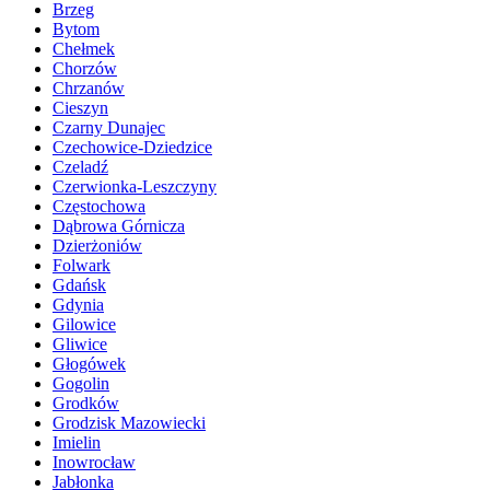
Brzeg
Bytom
Chełmek
Chorzów
Chrzanów
Cieszyn
Czarny Dunajec
Czechowice-Dziedzice
Czeladź
Czerwionka-Leszczyny
Częstochowa
Dąbrowa Górnicza
Dzierżoniów
Folwark
Gdańsk
Gdynia
Gilowice
Gliwice
Głogówek
Gogolin
Grodków
Grodzisk Mazowiecki
Imielin
Inowrocław
Jabłonka