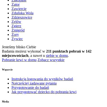
Zakopane
Zator
Zawiercie
Zduńska Wola
Zdzieszowice
Zelów
Zgierz
Żmigród
Żory
Żywiec
Jesteśmy blisko Ciebie
Badania możesz wykonać w
211 punktach pobrań w 142
miejscowościach
, a nawet u
siebie w domu
.
Pobranie krwi w domu
Zobacz wszystkie
Wsparcie
Instrukcja logowania do wyników badań
Najczęściej zadawane pytania
Przygotowanie do badań
Jak przygotować dziecko do pobrania krwi
Media