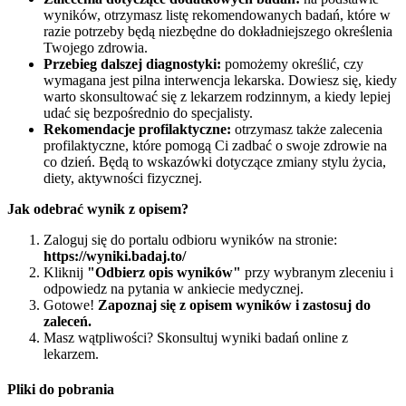
wyników, otrzymasz listę rekomendowanych badań, które w
razie potrzeby będą niezbędne do dokładniejszego określenia
Twojego zdrowia.
Przebieg dalszej diagnostyki:
pomożemy określić, czy
wymagana jest pilna interwencja lekarska. Dowiesz się, kiedy
warto skonsultować się z lekarzem rodzinnym, a kiedy lepiej
udać się bezpośrednio do specjalisty.
Rekomendacje profilaktyczne:
otrzymasz także zalecenia
profilaktyczne, które pomogą Ci zadbać o swoje zdrowie na
co dzień. Będą to wskazówki dotyczące zmiany stylu życia,
diety, aktywności fizycznej.
Jak odebrać wynik z opisem?
Zaloguj się do portalu odbioru wyników na stronie:
https://wyniki.badaj.to/
Kliknij
"Odbierz opis wyników"
przy wybranym zleceniu i
odpowiedz na pytania w ankiecie medycznej.
Gotowe!
Zapoznaj się z opisem wyników i zastosuj do
zaleceń.
Masz wątpliwości? Skonsultuj wyniki badań online z
lekarzem.
Pliki do pobrania