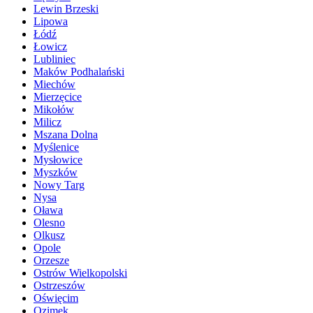
Lewin Brzeski
Lipowa
Łódź
Łowicz
Lubliniec
Maków Podhalański
Miechów
Mierzęcice
Mikołów
Milicz
Mszana Dolna
Myślenice
Mysłowice
Myszków
Nowy Targ
Nysa
Oława
Olesno
Olkusz
Opole
Orzesze
Ostrów Wielkopolski
Ostrzeszów
Oświęcim
Ozimek