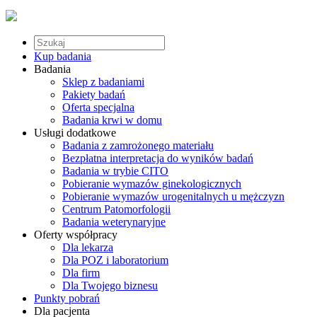
Kup badania
Badania
Sklep z badaniami
Pakiety badań
Oferta specjalna
Badania krwi w domu
Usługi dodatkowe
Badania z zamrożonego materiału
Bezpłatna interpretacja do wyników badań
Badania w trybie CITO
Pobieranie wymazów ginekologicznych
Pobieranie wymazów urogenitalnych u mężczyzn
Centrum Patomorfologii
Badania weterynaryjne
Oferty współpracy
Dla lekarza
Dla POZ i laboratorium
Dla firm
Dla Twojego biznesu
Punkty pobrań
Dla pacjenta