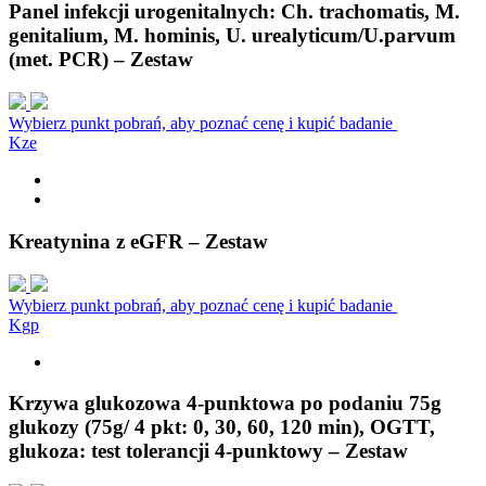
Panel infekcji urogenitalnych: Ch. trachomatis, M.
genitalium, M. hominis, U. urealyticum/U.parvum
(met. PCR) – Zestaw
Wybierz punkt pobrań, aby poznać cenę i kupić badanie
K
z
e
Kreatynina z eGFR – Zestaw
Wybierz punkt pobrań, aby poznać cenę i kupić badanie
K
g
p
Krzywa glukozowa 4-punktowa po podaniu 75g
glukozy (75g/ 4 pkt: 0, 30, 60, 120 min), OGTT,
glukoza: test tolerancji 4-punktowy – Zestaw