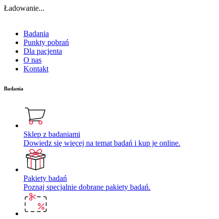
Ładowanie...
Badania
Punkty pobrań
Dla pacjenta
O nas
Kontakt
Badania
Sklep z badaniami
Dowiedz się więcej na temat badań i kup je online.
Pakiety badań
Poznaj specjalnie dobrane pakiety badań.