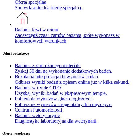
Oferta specjalna
Sprawdź aktualną ofertę specjalną.
Badania krwi w domu
Zaoszczędź czas i zamów badania, które wykonasz w
komfortowych warunkach.
Usługi dodatkowe
Badania z zamrożonego materiału
Zyskaj 30 dni na wykonanie dodatkowych badań.
Bezpłatna interpretacja do wyników badań
Odbierz wyniki badań z opisem online już w kilka sekund.
Badania w trybie CITO
Uzyskaj wyniki badań w ekspresowym tempie.
Pobieranie wymazów ginekologicznych
Pobieranie wymazów urogenitalnych u mężczyzn
Centrum Patomorfologii
Badania weterynaryjne
Diagnostyka laboratoryjna dla weterynarii.
Oferty współpracy