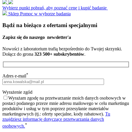
Wybierz punkt pobrań, aby poznać cenę i kupić badanie
Sklep
Pomoc w wyborze badania
Bądź na bieżąco z ofertami specjalnymi
Zapisz się do naszego
newsletter'a
Nowości z laboratorium trafią bezpośrednio do Twojej skrzynki.
Dołącz do grona
323 500+ subskrybentów
.
*
Adres e-mail
Wyrażenie zgód
Wyrażam zgodę na przetwarzanie moich danych osobowych w
postaci podanego przeze mnie adresu mailowego w celu marketingu
produktów i usług w tym poprzez przesyłanie materiałów
marketingowych (tj.: oferty specjalne, kody rabatowe).
Tu
znajdziesz informacje dotyczące przetwarzania danych
*
osobowych.