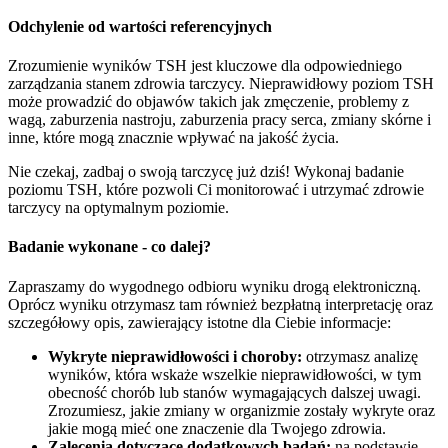
Odchylenie od wartości referencyjnych
Zrozumienie wyników TSH jest kluczowe dla odpowiedniego
zarządzania stanem zdrowia tarczycy. Nieprawidłowy poziom TSH
może prowadzić do objawów takich jak zmęczenie, problemy z
wagą, zaburzenia nastroju, zaburzenia pracy serca, zmiany skórne i
inne, które mogą znacznie wpływać na jakość życia.
Nie czekaj, zadbaj o swoją tarczycę już dziś! Wykonaj badanie
poziomu TSH, które pozwoli Ci monitorować i utrzymać zdrowie
tarczycy na optymalnym poziomie.
Badanie wykonane - co dalej?
Zapraszamy do wygodnego odbioru wyniku drogą elektroniczną.
Oprócz wyniku otrzymasz tam również bezpłatną interpretację oraz
szczegółowy opis, zawierający istotne dla Ciebie informacje:
Wykryte nieprawidłowości i choroby:
otrzymasz analizę
wyników, która wskaże wszelkie nieprawidłowości, w tym
obecność chorób lub stanów wymagających dalszej uwagi.
Zrozumiesz, jakie zmiany w organizmie zostały wykryte oraz
jakie mogą mieć one znaczenie dla Twojego zdrowia.
Zalecenia dotyczące dodatkowych badań:
na podstawie