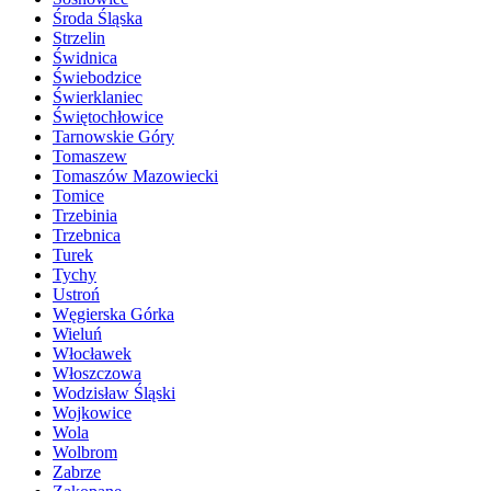
Środa Śląska
Strzelin
Świdnica
Świebodzice
Świerklaniec
Świętochłowice
Tarnowskie Góry
Tomaszew
Tomaszów Mazowiecki
Tomice
Trzebinia
Trzebnica
Turek
Tychy
Ustroń
Węgierska Górka
Wieluń
Włocławek
Włoszczowa
Wodzisław Śląski
Wojkowice
Wola
Wolbrom
Zabrze