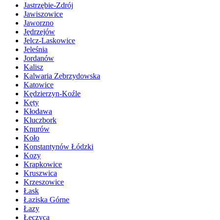
Jastrzębie-Zdrój
Jawiszowice
Jaworzno
Jędrzejów
Jelcz-Laskowice
Jeleśnia
Jordanów
Kalisz
Kalwaria Zebrzydowska
Katowice
Kędzierzyn-Koźle
Kęty
Kłodawa
Kluczbork
Knurów
Koło
Konstantynów Łódzki
Kozy
Krapkowice
Kruszwica
Krzeszowice
Łask
Łaziska Górne
Łazy
Łęczyca