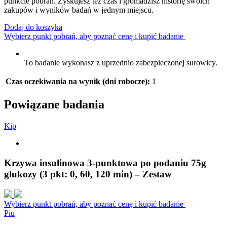
punkcie pobrań. Zyskujesz też czas i gromadzisz historię swoich
zakupów i wyników badań w jednym miejscu.
Dodaj do koszyka
Wybierz punkt pobrań, aby poznać cenę i kupić badanie
To badanie wykonasz z uprzednio zabezpieczonej surowicy.
Czas oczekiwania na wynik (dni robocze):
1
Powiązane badania
K
i
p
Krzywa insulinowa 3-punktowa po podaniu 75g
glukozy (3 pkt: 0, 60, 120 min) – Zestaw
Wybierz punkt pobrań, aby poznać cenę i kupić badanie
P
i
u