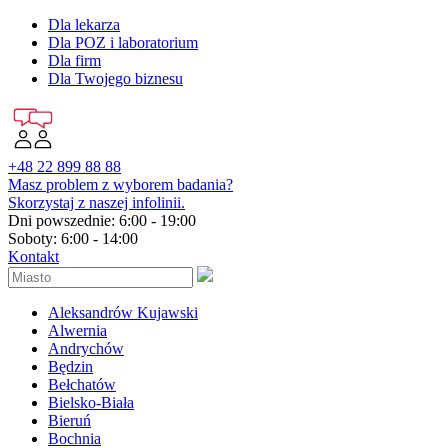
Dla lekarza
Dla POZ i laboratorium
Dla firm
Dla Twojego biznesu
+48 22 899 88 88
Masz problem z wyborem badania?
Skorzystaj z naszej infolinii.
Dni powszednie: 6:00 - 19:00
Soboty: 6:00 - 14:00
Kontakt
Aleksandrów Kujawski
Alwernia
Andrychów
Będzin
Bełchatów
Bielsko-Biała
Bieruń
Bochnia