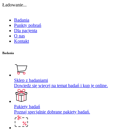
Ładowanie...
Badania
Punkty pobrań
Dla pacjenta
O nas
Kontakt
Badania
Sklep z badaniami
Dowiedz się więcej na temat badań i kup je online.
Pakiety badań
Poznaj specjalnie dobrane pakiety badań.