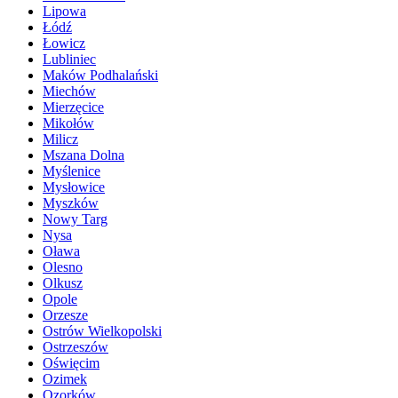
Lipowa
Łódź
Łowicz
Lubliniec
Maków Podhalański
Miechów
Mierzęcice
Mikołów
Milicz
Mszana Dolna
Myślenice
Mysłowice
Myszków
Nowy Targ
Nysa
Oława
Olesno
Olkusz
Opole
Orzesze
Ostrów Wielkopolski
Ostrzeszów
Oświęcim
Ozimek
Ozorków