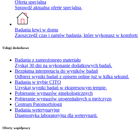
Oferta specjalna
Sprawdź aktualną ofertę specjalną.
Badania krwi w domu
Zaoszczędź czas i zamów badania, które wykonasz w komfor
Usługi dodatkowe
Badania z zamrożonego materiału
Zyskaj 30 dni na wykonanie dodatkowych badań.
Bezpłatna interpretacja do wyników badań
Odbierz wyniki badań z opisem online już w kilka sekund.
Badania w trybie CITO
Uzyskaj wyniki badań w ekspresowym tempie.
Pobieranie wymazów ginekologicznych
Pobieranie wymazów urogenitalnych u mężczyzn
Centrum Patomorfologii
Badania weterynaryjne
Diagnostyka laboratoryjna dla weterynarii.
Oferty współpracy