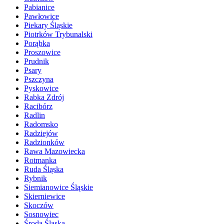
Pabianice
Pawłowice
Piekary Śląskie
Piotrków Trybunalski
Porąbka
Proszowice
Prudnik
Psary
Pszczyna
Pyskowice
Rabka Zdrój
Racibórz
Radlin
Radomsko
Radziejów
Radzionków
Rawa Mazowiecka
Rotmanka
Ruda Śląska
Rybnik
Siemianowice Śląskie
Skierniewice
Skoczów
Sosnowiec
Środa Śląska