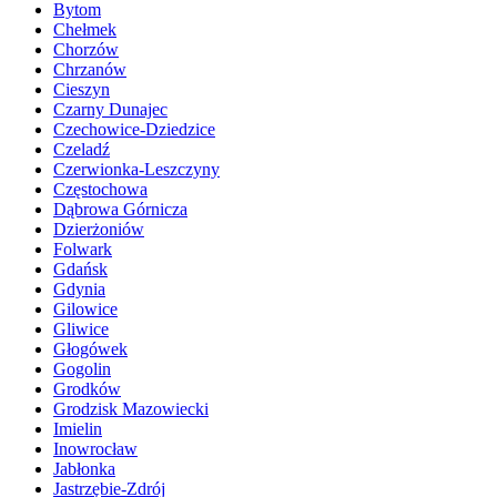
Bytom
Chełmek
Chorzów
Chrzanów
Cieszyn
Czarny Dunajec
Czechowice-Dziedzice
Czeladź
Czerwionka-Leszczyny
Częstochowa
Dąbrowa Górnicza
Dzierżoniów
Folwark
Gdańsk
Gdynia
Gilowice
Gliwice
Głogówek
Gogolin
Grodków
Grodzisk Mazowiecki
Imielin
Inowrocław
Jabłonka
Jastrzębie-Zdrój