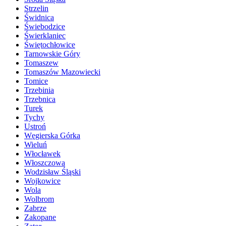
Strzelin
Świdnica
Świebodzice
Świerklaniec
Świętochłowice
Tarnowskie Góry
Tomaszew
Tomaszów Mazowiecki
Tomice
Trzebinia
Trzebnica
Turek
Tychy
Ustroń
Węgierska Górka
Wieluń
Włocławek
Włoszczowa
Wodzisław Śląski
Wojkowice
Wola
Wolbrom
Zabrze
Zakopane