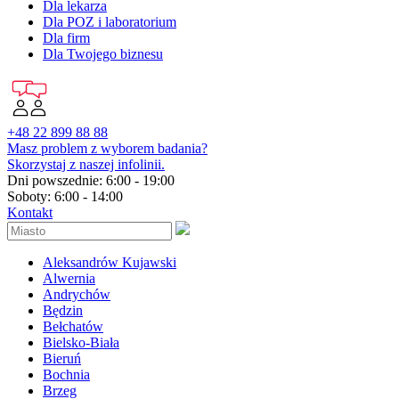
Dla lekarza
Dla POZ i laboratorium
Dla firm
Dla Twojego biznesu
+48 22 899 88 88
Masz problem z wyborem badania?
Skorzystaj z naszej infolinii.
Dni powszednie: 6:00 - 19:00
Soboty: 6:00 - 14:00
Kontakt
Aleksandrów Kujawski
Alwernia
Andrychów
Będzin
Bełchatów
Bielsko-Biała
Bieruń
Bochnia
Brzeg