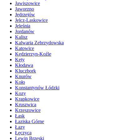
Jawiszowice
Jaworzno
Jędrzejów
Jelcz-Laskowice
Jeleśnia
Jordanów
Kalisz
Kalwaria Zebrzydowska
Katowice
Kędzierzyn-Koźle
Kęty
Kłodawa
Kluczbork
Knurów
Koło
Konstantynów Łódzki
Kozy
Krapkowice
Kruszwica
Krzeszowice
Łask
Łaziska Górne
Łazy
Łęczyca
Lewin Brzeski