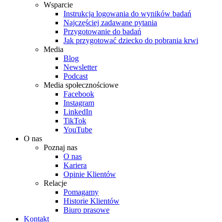
Wsparcie
Instrukcja logowania do wyników badań
Najczęściej zadawane pytania
Przygotowanie do badań
Jak przygotować dziecko do pobrania krwi
Media
Blog
Newsletter
Podcast
Media społecznościowe
Facebook
Instagram
LinkedIn
TikTok
YouTube
O nas
Poznaj nas
O nas
Kariera
Opinie Klientów
Relacje
Pomagamy
Historie Klientów
Biuro prasowe
Kontakt