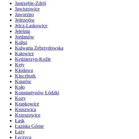
Jastrzębie-Zdrój
Jawiszowice
Jaworzno
Jędrzejów
Jelcz-Laskowice
Jeleśnia
Jordanów
Kalisz
Kalwaria Zebrzydowska
Katowice
Kędzierzyn-Koźle
Kęty
Kłodawa
Kluczbork
Knurów
Koło
Konstantynów Łódzki
Kozy
Krapkowice
Kruszwica
Krzeszowice
Łask
Łaziska Górne
Łazy
Łęczyca