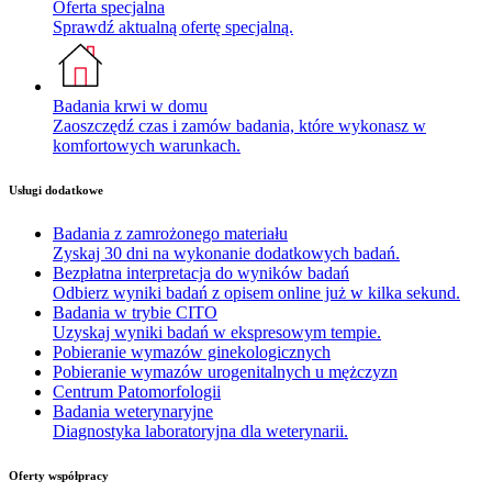
Oferta specjalna
Sprawdź aktualną ofertę specjalną.
Badania krwi w domu
Zaoszczędź czas i zamów badania, które wykonasz w
komfortowych warunkach.
Usługi dodatkowe
Badania z zamrożonego materiału
Zyskaj 30 dni na wykonanie dodatkowych badań.
Bezpłatna interpretacja do wyników badań
Odbierz wyniki badań z opisem online już w kilka sekund.
Badania w trybie CITO
Uzyskaj wyniki badań w ekspresowym tempie.
Pobieranie wymazów ginekologicznych
Pobieranie wymazów urogenitalnych u mężczyzn
Centrum Patomorfologii
Badania weterynaryjne
Diagnostyka laboratoryjna dla weterynarii.
Oferty współpracy