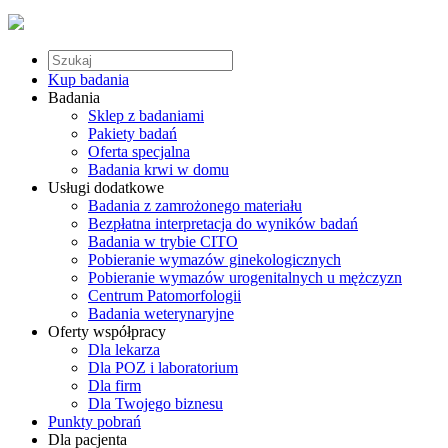
Kup badania
Badania
Sklep z badaniami
Pakiety badań
Oferta specjalna
Badania krwi w domu
Usługi dodatkowe
Badania z zamrożonego materiału
Bezpłatna interpretacja do wyników badań
Badania w trybie CITO
Pobieranie wymazów ginekologicznych
Pobieranie wymazów urogenitalnych u mężczyzn
Centrum Patomorfologii
Badania weterynaryjne
Oferty współpracy
Dla lekarza
Dla POZ i laboratorium
Dla firm
Dla Twojego biznesu
Punkty pobrań
Dla pacjenta