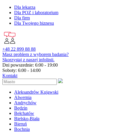
Dla lekarza
Dla POZ i laboratorium
Dla firm
Dla Twojego biznesu
+48 22 899 88 88
Masz problem z wyborem badania?
Skorzystaj z naszej infolinii.
Dni powszednie: 6:00 - 19:00
Soboty: 6:00 - 14:00
Kontakt
Aleksandrów Kujawski
Alwernia
Andrychów
Będzin
Bełchatów
Bielsko-Biała
Bieruń
Bochnia