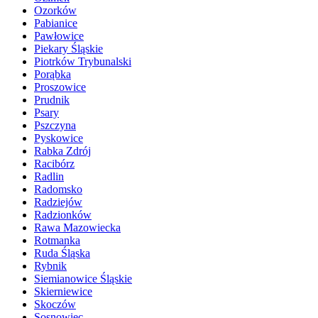
Ozorków
Pabianice
Pawłowice
Piekary Śląskie
Piotrków Trybunalski
Porąbka
Proszowice
Prudnik
Psary
Pszczyna
Pyskowice
Rabka Zdrój
Racibórz
Radlin
Radomsko
Radziejów
Radzionków
Rawa Mazowiecka
Rotmanka
Ruda Śląska
Rybnik
Siemianowice Śląskie
Skierniewice
Skoczów
Sosnowiec