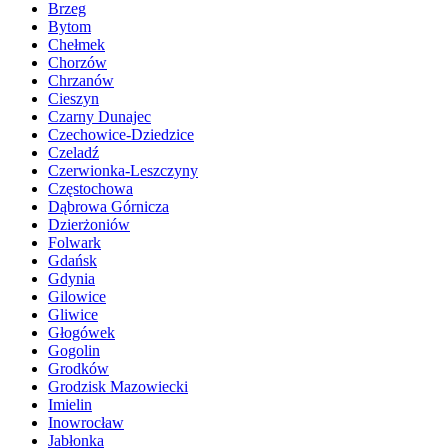
Brzeg
Bytom
Chełmek
Chorzów
Chrzanów
Cieszyn
Czarny Dunajec
Czechowice-Dziedzice
Czeladź
Czerwionka-Leszczyny
Częstochowa
Dąbrowa Górnicza
Dzierżoniów
Folwark
Gdańsk
Gdynia
Gilowice
Gliwice
Głogówek
Gogolin
Grodków
Grodzisk Mazowiecki
Imielin
Inowrocław
Jabłonka