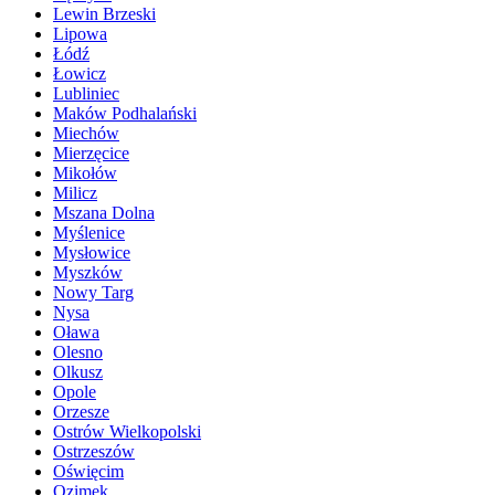
Lewin Brzeski
Lipowa
Łódź
Łowicz
Lubliniec
Maków Podhalański
Miechów
Mierzęcice
Mikołów
Milicz
Mszana Dolna
Myślenice
Mysłowice
Myszków
Nowy Targ
Nysa
Oława
Olesno
Olkusz
Opole
Orzesze
Ostrów Wielkopolski
Ostrzeszów
Oświęcim
Ozimek