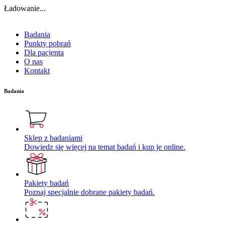
Ładowanie...
Badania
Punkty pobrań
Dla pacjenta
O nas
Kontakt
Badania
Sklep z badaniami
Dowiedz się więcej na temat badań i kup je online.
Pakiety badań
Poznaj specjalnie dobrane pakiety badań.