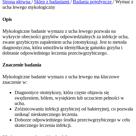
Strona główna
/
Sklep z badaniami
/
Badania pojedyncze
/
Wymaz z
ucha lewego mykologiczny
Opis
Mykologiczne badanie wymazu z ucha lewego pozwala na
wykrycie obecności grzybów odpowiedzialnych za infekcje ucha,
zwane grzybiczym zapaleniem ucha (otomykozą). Jest to metoda
diagnostyczna, która umożliwia identyfikację gatunku grzyba i
dobranie odpowiedniego leczenia przeciwgrzybiczego.
Znaczenie badania
Mykologiczne badanie wymazu z ucha lewego ma kluczowe
znaczenie w:
Diagnostyce otomykozy, która często objawia się
swędzeniem, bólem, wysiękiem lub uczuciem pełności w
uchu.
Zróżnicowaniu infekcji grzybiczej od bakteryjnej, co pozwala
uniknąć nieskutecznego leczenia.
Doborze odpowiedniego środka przeciwgrzybiczego w celu
skutecznego leczenia infekcji.