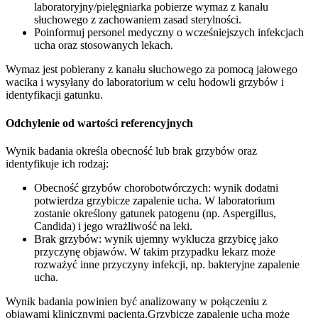
laboratoryjny/pielęgniarka pobierze wymaz z kanału
słuchowego z zachowaniem zasad sterylności.
Poinformuj personel medyczny o wcześniejszych infekcjach
ucha oraz stosowanych lekach.
Wymaz jest pobierany z kanału słuchowego za pomocą jałowego
wacika i wysyłany do laboratorium w celu hodowli grzybów i
identyfikacji gatunku.
Odchylenie od wartości referencyjnych
Wynik badania określa obecność lub brak grzybów oraz
identyfikuje ich rodzaj:
Obecność grzybów chorobotwórczych: wynik dodatni
potwierdza grzybicze zapalenie ucha. W laboratorium
zostanie określony gatunek patogenu (np. Aspergillus,
Candida) i jego wrażliwość na leki.
Brak grzybów: wynik ujemny wyklucza grzybicę jako
przyczynę objawów. W takim przypadku lekarz może
rozważyć inne przyczyny infekcji, np. bakteryjne zapalenie
ucha.
Wynik badania powinien być analizowany w połączeniu z
objawami klinicznymi pacjenta.Grzybicze zapalenie ucha może