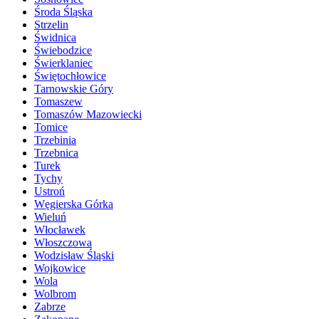
Środa Śląska
Strzelin
Świdnica
Świebodzice
Świerklaniec
Świętochłowice
Tarnowskie Góry
Tomaszew
Tomaszów Mazowiecki
Tomice
Trzebinia
Trzebnica
Turek
Tychy
Ustroń
Węgierska Górka
Wieluń
Włocławek
Włoszczowa
Wodzisław Śląski
Wojkowice
Wola
Wolbrom
Zabrze