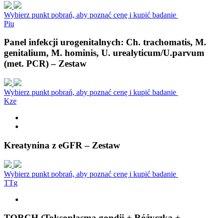
Wybierz punkt pobrań, aby poznać cenę i kupić badanie
P
i
u
Panel infekcji urogenitalnych: Ch. trachomatis, M.
genitalium, M. hominis, U. urealyticum/U.parvum
(met. PCR) – Zestaw
Wybierz punkt pobrań, aby poznać cenę i kupić badanie
K
z
e
Kreatynina z eGFR – Zestaw
Wybierz punkt pobrań, aby poznać cenę i kupić badanie
T
T
g
TORCH (Toksoplasma gondii + Różyczka +