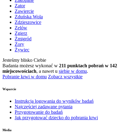
Zakopane
Zator
Zawiercie
Zduńska Wola
Zdzieszowice
Zelów
Zgierz
Żmigród
Żory
Żywiec
Jesteśmy blisko Ciebie
Badania możesz wykonać w
211 punktach pobrań w 142
miejscowościach
, a nawet u
siebie w domu
.
Pobranie krwi w domu
Zobacz wszystkie
Wsparcie
Instrukcja logowania do wyników badań
Najczęściej zadawane pytania
Przygotowanie do badań
Jak przygotować dziecko do pobrania krwi
Media