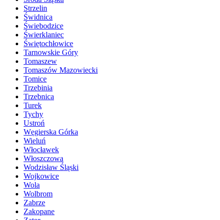
Strzelin
Świdnica
Świebodzice
Świerklaniec
Świętochłowice
Tarnowskie Góry
Tomaszew
Tomaszów Mazowiecki
Tomice
Trzebinia
Trzebnica
Turek
Tychy
Ustroń
Węgierska Górka
Wieluń
Włocławek
Włoszczowa
Wodzisław Śląski
Wojkowice
Wola
Wolbrom
Zabrze
Zakopane