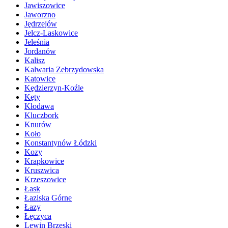
Jawiszowice
Jaworzno
Jędrzejów
Jelcz-Laskowice
Jeleśnia
Jordanów
Kalisz
Kalwaria Zebrzydowska
Katowice
Kędzierzyn-Koźle
Kęty
Kłodawa
Kluczbork
Knurów
Koło
Konstantynów Łódzki
Kozy
Krapkowice
Kruszwica
Krzeszowice
Łask
Łaziska Górne
Łazy
Łęczyca
Lewin Brzeski