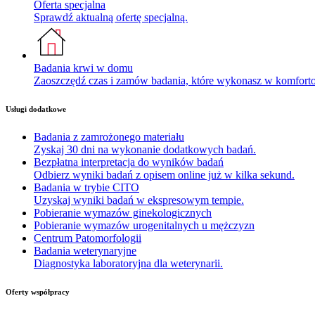
Oferta specjalna
Sprawdź aktualną ofertę specjalną.
Badania krwi w domu
Zaoszczędź czas i zamów badania, które wykonasz w komfor
Usługi dodatkowe
Badania z zamrożonego materiału
Zyskaj 30 dni na wykonanie dodatkowych badań.
Bezpłatna interpretacja do wyników badań
Odbierz wyniki badań z opisem online już w kilka sekund.
Badania w trybie CITO
Uzyskaj wyniki badań w ekspresowym tempie.
Pobieranie wymazów ginekologicznych
Pobieranie wymazów urogenitalnych u mężczyzn
Centrum Patomorfologii
Badania weterynaryjne
Diagnostyka laboratoryjna dla weterynarii.
Oferty współpracy