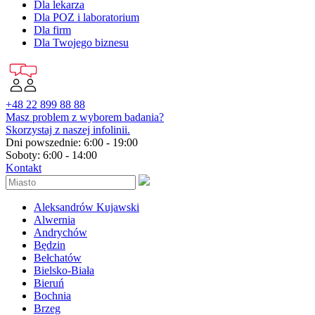
Dla lekarza
Dla POZ i laboratorium
Dla firm
Dla Twojego biznesu
+48 22 899 88 88
Masz problem z wyborem badania?
Skorzystaj z naszej infolinii.
Dni powszednie: 6:00 - 19:00
Soboty: 6:00 - 14:00
Kontakt
Aleksandrów Kujawski
Alwernia
Andrychów
Będzin
Bełchatów
Bielsko-Biała
Bieruń
Bochnia
Brzeg