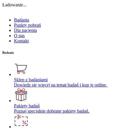
Ładowanie...
Badania
Punkty pobrań
Dla pacjenta
O nas
Kontakt
Badania
Sklep z badaniami
Dowiedz się więcej na temat badań i kup je online.
Pakiety badań
Poznaj specjalnie dobrane pakiety badań.