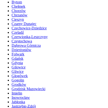
Bytom
Chełmek
Chorzów
Chrzanów
Cieszyn
Czarny Dunajec
Czechowice-Dziedzice
Czeladź
Czerwionka-Leszczyny
Częstochowa
Dąbrowa Górnicza
Dzierżoniów
Folwark
Gdańsk
Gdynia
Gilowice
Gliwice
Głogówek
Gogolin
Grodków
Grodzisk Mazowiecki
Imielin
Inowrocław
Jabłonka
Jastrzębie-Zdrój