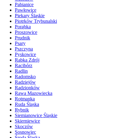
Pabianice
Pawłowice
Piekary Śląskie
Piotrków Trybunalski
Porąbka
Proszowice
Prudnik
Psary
Pszczyna
Pyskowice
Rabka Zdrój
Racibórz
Radlin
Radomsko
Radziejów
Radzionków
Rawa Mazowiecka
Rotmanka
Ruda Śląska
Rybnik
Siemianowice Śląskie
Skierniewice
Skoczów
Sosnowiec
Środa Śląska