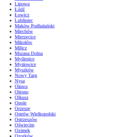
Lipowa
Łódź
Łowicz
Lubliniec
Maków Podhalański
Miechów
Mierzęcice
Mikołów
Milicz
Mszana Dolna
Myślenice
Mysłowice
Myszków
Nowy Targ
Nysa
Oława
Olesno
Olkusz
Opole
Orzesze
Ostrów Wielkopolski
Ostrzeszów
Oświęcim
Ozimek
Ozorków