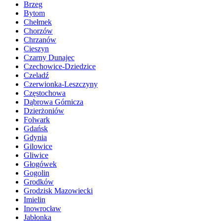
Brzeg
Bytom
Chełmek
Chorzów
Chrzanów
Cieszyn
Czarny Dunajec
Czechowice-Dziedzice
Czeladź
Czerwionka-Leszczyny
Częstochowa
Dąbrowa Górnicza
Dzierżoniów
Folwark
Gdańsk
Gdynia
Gilowice
Gliwice
Głogówek
Gogolin
Grodków
Grodzisk Mazowiecki
Imielin
Inowrocław
Jabłonka