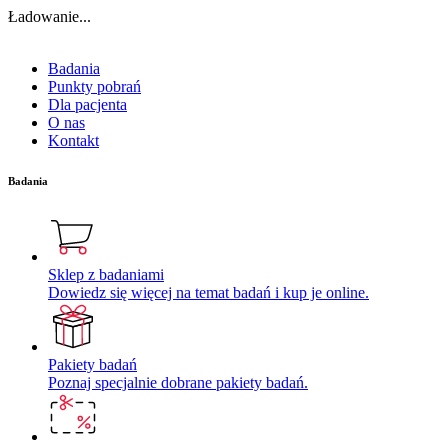
Ładowanie...
Badania
Punkty pobrań
Dla pacjenta
O nas
Kontakt
Badania
Sklep z badaniami
Dowiedz się więcej na temat badań i kup je online.
Pakiety badań
Poznaj specjalnie dobrane pakiety badań.