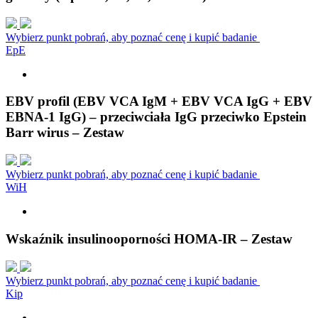
Wybierz punkt pobrań, aby poznać cenę i kupić badanie
E
p
E
EBV profil (EBV VCA IgM + EBV VCA IgG + EBV
EBNA-1 IgG) – przeciwciała IgG przeciwko Epstein
Barr wirus – Zestaw
Wybierz punkt pobrań, aby poznać cenę i kupić badanie
W
i
H
Wskaźnik insulinooporności HOMA-IR – Zestaw
Wybierz punkt pobrań, aby poznać cenę i kupić badanie
K
i
p