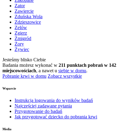
Zakopane
Zator
Zawiercie
Zduńska Wola
Zdzieszowice
Zelów
Zgierz
Żmigród
Żory
Żywiec
Jesteśmy blisko Ciebie
Badania możesz wykonać w
211 punktach pobrań w 142
miejscowościach
, a nawet u
siebie w domu
.
Pobranie krwi w domu
Zobacz wszystkie
Wsparcie
Instrukcja logowania do wyników badań
Najczęściej zadawane pytania
Przygotowanie do badań
Jak przygotować dziecko do pobrania krwi
Media