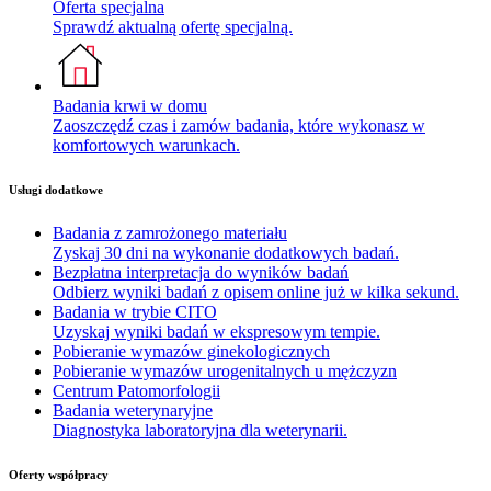
Oferta specjalna
Sprawdź aktualną ofertę specjalną.
Badania krwi w domu
Zaoszczędź czas i zamów badania, które wykonasz w
komfortowych warunkach.
Usługi dodatkowe
Badania z zamrożonego materiału
Zyskaj 30 dni na wykonanie dodatkowych badań.
Bezpłatna interpretacja do wyników badań
Odbierz wyniki badań z opisem online już w kilka sekund.
Badania w trybie CITO
Uzyskaj wyniki badań w ekspresowym tempie.
Pobieranie wymazów ginekologicznych
Pobieranie wymazów urogenitalnych u mężczyzn
Centrum Patomorfologii
Badania weterynaryjne
Diagnostyka laboratoryjna dla weterynarii.
Oferty współpracy