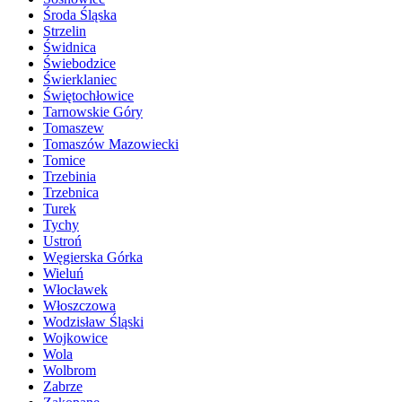
Środa Śląska
Strzelin
Świdnica
Świebodzice
Świerklaniec
Świętochłowice
Tarnowskie Góry
Tomaszew
Tomaszów Mazowiecki
Tomice
Trzebinia
Trzebnica
Turek
Tychy
Ustroń
Węgierska Górka
Wieluń
Włocławek
Włoszczowa
Wodzisław Śląski
Wojkowice
Wola
Wolbrom
Zabrze