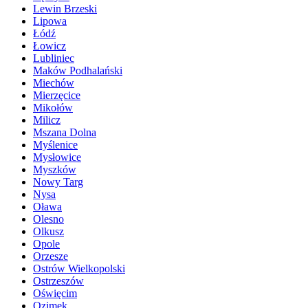
Lewin Brzeski
Lipowa
Łódź
Łowicz
Lubliniec
Maków Podhalański
Miechów
Mierzęcice
Mikołów
Milicz
Mszana Dolna
Myślenice
Mysłowice
Myszków
Nowy Targ
Nysa
Oława
Olesno
Olkusz
Opole
Orzesze
Ostrów Wielkopolski
Ostrzeszów
Oświęcim
Ozimek