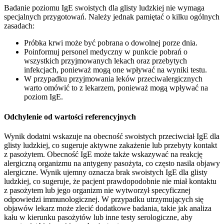
Badanie poziomu IgE swoistych dla glisty ludzkiej nie wymaga
specjalnych przygotowań. Należy jednak pamiętać o kilku ogólnych
zasadach:
Próbka krwi może być pobrana o dowolnej porze dnia.
Poinformuj personel medyczny w punkcie pobrań o
wszystkich przyjmowanych lekach oraz przebytych
infekcjach, ponieważ mogą one wpływać na wyniki testu.
W przypadku przyjmowania leków przeciwalergicznych
warto omówić to z lekarzem, ponieważ mogą wpływać na
poziom IgE.
Odchylenie od wartości referencyjnych
Wynik dodatni wskazuje na obecność swoistych przeciwciał IgE dla
glisty ludzkiej, co sugeruje aktywne zakażenie lub przebyty kontakt
z pasożytem. Obecność IgE może także wskazywać na reakcję
alergiczną organizmu na antygeny pasożyta, co często nasila objawy
alergiczne. Wynik ujemny oznacza brak swoistych IgE dla glisty
ludzkiej, co sugeruje, że pacjent prawdopodobnie nie miał kontaktu
z pasożytem lub jego organizm nie wytworzył specyficznej
odpowiedzi immunologicznej. W przypadku utrzymujących się
objawów lekarz może zlecić dodatkowe badania, takie jak analiza
kału w kierunku pasożytów lub inne testy serologiczne, aby