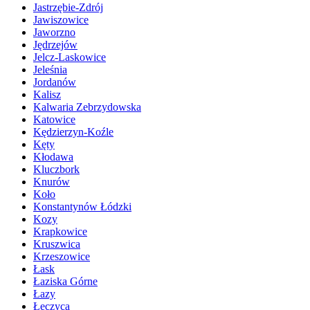
Jastrzębie-Zdrój
Jawiszowice
Jaworzno
Jędrzejów
Jelcz-Laskowice
Jeleśnia
Jordanów
Kalisz
Kalwaria Zebrzydowska
Katowice
Kędzierzyn-Koźle
Kęty
Kłodawa
Kluczbork
Knurów
Koło
Konstantynów Łódzki
Kozy
Krapkowice
Kruszwica
Krzeszowice
Łask
Łaziska Górne
Łazy
Łęczyca