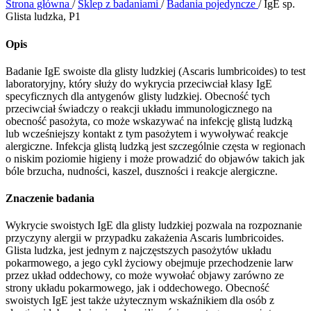
Strona główna
/
Sklep z badaniami
/
Badania pojedyncze
/
IgE sp.
Glista ludzka, P1
Opis
Badanie IgE swoiste dla glisty ludzkiej (Ascaris lumbricoides) to test
laboratoryjny, który służy do wykrycia przeciwciał klasy IgE
specyficznych dla antygenów glisty ludzkiej. Obecność tych
przeciwciał świadczy o reakcji układu immunologicznego na
obecność pasożyta, co może wskazywać na infekcję glistą ludzką
lub wcześniejszy kontakt z tym pasożytem i wywoływać reakcje
alergiczne. Infekcja glistą ludzką jest szczególnie częsta w regionach
o niskim poziomie higieny i może prowadzić do objawów takich jak
bóle brzucha, nudności, kaszel, duszności i reakcje alergiczne.
Znaczenie badania
Wykrycie swoistych IgE dla glisty ludzkiej pozwala na rozpoznanie
przyczyny alergii w przypadku zakażenia Ascaris lumbricoides.
Glista ludzka, jest jednym z najczęstszych pasożytów układu
pokarmowego, a jego cykl życiowy obejmuje przechodzenie larw
przez układ oddechowy, co może wywołać objawy zarówno ze
strony układu pokarmowego, jak i oddechowego. Obecność
swoistych IgE jest także użytecznym wskaźnikiem dla osób z