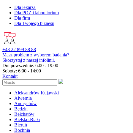
Dla lekarza
Dla POZ i laboratorium
Dla firm
Dla Twojego biznesu
+48 22 899 88 88
Masz problem z wyborem badania?
Skorzystaj z naszej infolinii.
Dni powszednie: 6:00 - 19:00
Soboty: 6:00 - 14:00
Kontakt
Aleksandrów Kujawski
Alwernia
Andrychów
Będzin
Bełchatów
Bielsko-Biała
Bieruń
Bochnia