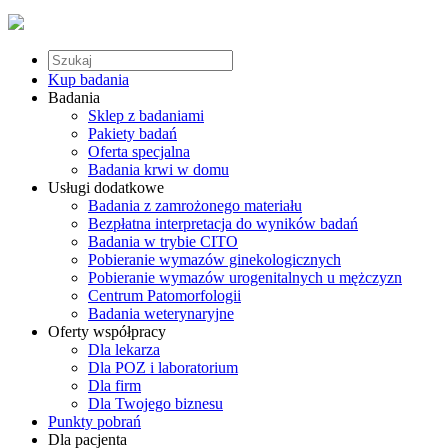
Kup badania
Badania
Sklep z badaniami
Pakiety badań
Oferta specjalna
Badania krwi w domu
Usługi dodatkowe
Badania z zamrożonego materiału
Bezpłatna interpretacja do wyników badań
Badania w trybie CITO
Pobieranie wymazów ginekologicznych
Pobieranie wymazów urogenitalnych u mężczyzn
Centrum Patomorfologii
Badania weterynaryjne
Oferty współpracy
Dla lekarza
Dla POZ i laboratorium
Dla firm
Dla Twojego biznesu
Punkty pobrań
Dla pacjenta