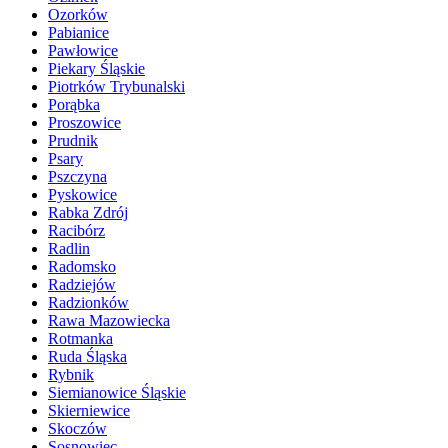
Ozorków
Pabianice
Pawłowice
Piekary Śląskie
Piotrków Trybunalski
Porąbka
Proszowice
Prudnik
Psary
Pszczyna
Pyskowice
Rabka Zdrój
Racibórz
Radlin
Radomsko
Radziejów
Radzionków
Rawa Mazowiecka
Rotmanka
Ruda Śląska
Rybnik
Siemianowice Śląskie
Skierniewice
Skoczów
Sosnowiec