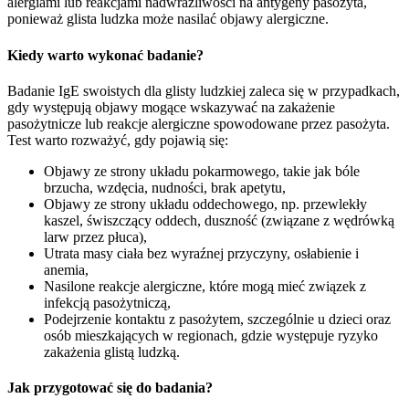
alergiami lub reakcjami nadwrażliwości na antygeny pasożyta,
ponieważ glista ludzka może nasilać objawy alergiczne.
Kiedy warto wykonać badanie?
Badanie IgE swoistych dla glisty ludzkiej zaleca się w przypadkach,
gdy występują objawy mogące wskazywać na zakażenie
pasożytnicze lub reakcje alergiczne spowodowane przez pasożyta.
Test warto rozważyć, gdy pojawią się:
Objawy ze strony układu pokarmowego, takie jak bóle
brzucha, wzdęcia, nudności, brak apetytu,
Objawy ze strony układu oddechowego, np. przewlekły
kaszel, świszczący oddech, duszność (związane z wędrówką
larw przez płuca),
Utrata masy ciała bez wyraźnej przyczyny, osłabienie i
anemia,
Nasilone reakcje alergiczne, które mogą mieć związek z
infekcją pasożytniczą,
Podejrzenie kontaktu z pasożytem, szczególnie u dzieci oraz
osób mieszkających w regionach, gdzie występuje ryzyko
zakażenia glistą ludzką.
Jak przygotować się do badania?