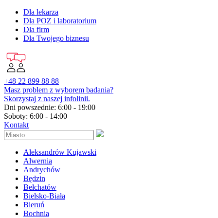
Dla lekarza
Dla POZ i laboratorium
Dla firm
Dla Twojego biznesu
+48 22 899 88 88
Masz problem z wyborem badania?
Skorzystaj z naszej infolinii.
Dni powszednie: 6:00 - 19:00
Soboty: 6:00 - 14:00
Kontakt
Aleksandrów Kujawski
Alwernia
Andrychów
Będzin
Bełchatów
Bielsko-Biała
Bieruń
Bochnia