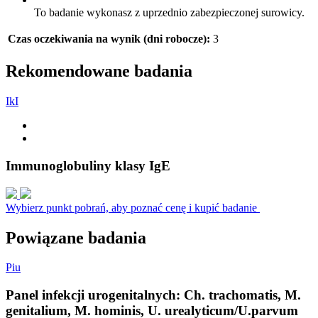
To badanie wykonasz z uprzednio zabezpieczonej surowicy.
Czas oczekiwania na wynik (dni robocze):
3
Rekomendowane badania
I
k
I
Immunoglobuliny klasy IgE
Wybierz punkt pobrań, aby poznać cenę i kupić badanie
Powiązane badania
P
i
u
Panel infekcji urogenitalnych: Ch. trachomatis, M.
genitalium, M. hominis, U. urealyticum/U.parvum