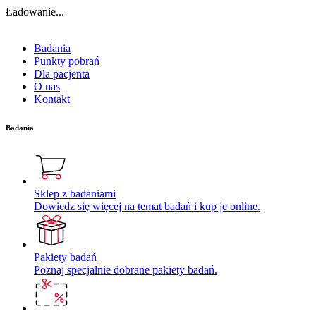
Ładowanie...
Badania
Punkty pobrań
Dla pacjenta
O nas
Kontakt
Badania
Sklep z badaniami
Dowiedz się więcej na temat badań i kup je online.
Pakiety badań
Poznaj specjalnie dobrane pakiety badań.