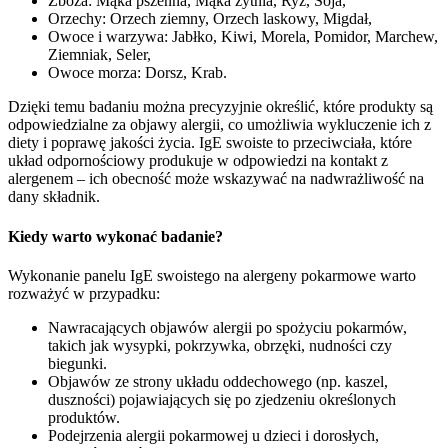
Zboża: Mąka pszenna, Mąka żytnia, Ryż, Soja,
Orzechy: Orzech ziemny, Orzech laskowy, Migdał,
Owoce i warzywa: Jabłko, Kiwi, Morela, Pomidor, Marchew,
Ziemniak, Seler,
Owoce morza: Dorsz, Krab.
Dzięki temu badaniu można precyzyjnie określić, które produkty są
odpowiedzialne za objawy alergii, co umożliwia wykluczenie ich z
diety i poprawę jakości życia. IgE swoiste to przeciwciała, które
układ odpornościowy produkuje w odpowiedzi na kontakt z
alergenem – ich obecność może wskazywać na nadwrażliwość na
dany składnik.
Kiedy warto wykonać badanie?
Wykonanie panelu IgE swoistego na alergeny pokarmowe warto
rozważyć w przypadku:
Nawracających objawów alergii po spożyciu pokarmów,
takich jak wysypki, pokrzywka, obrzęki, nudności czy
biegunki.
Objawów ze strony układu oddechowego (np. kaszel,
duszności) pojawiających się po zjedzeniu określonych
produktów.
Podejrzenia alergii pokarmowej u dzieci i dorosłych,