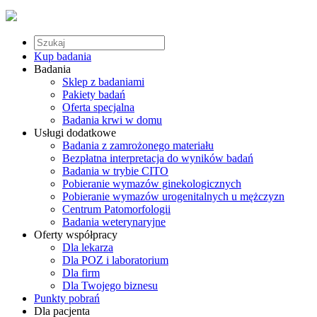
Kup badania
Badania
Sklep z badaniami
Pakiety badań
Oferta specjalna
Badania krwi w domu
Usługi dodatkowe
Badania z zamrożonego materiału
Bezpłatna interpretacja do wyników badań
Badania w trybie CITO
Pobieranie wymazów ginekologicznych
Pobieranie wymazów urogenitalnych u mężczyzn
Centrum Patomorfologii
Badania weterynaryjne
Oferty współpracy
Dla lekarza
Dla POZ i laboratorium
Dla firm
Dla Twojego biznesu
Punkty pobrań
Dla pacjenta