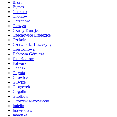
Brzeg
Bytom
Chełmek
Chorzów
Chrzanów
Cieszyn
Czarny Dunajec
Czechowice-Dziedzice
Czeladź
Czerwionka-Leszczyny
Częstochowa
Dąbrowa Górnicza
Dzierżoniów
Folwark
Gdańsk
Gdynia
Gilowice
Gliwice
Głogówek
Gogolin
Grodków
Grodzisk Mazowiecki
Imielin
Inowrocław
Jabłonka