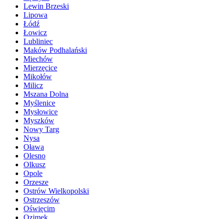
Lewin Brzeski
Lipowa
Łódź
Łowicz
Lubliniec
Maków Podhalański
Miechów
Mierzęcice
Mikołów
Milicz
Mszana Dolna
Myślenice
Mysłowice
Myszków
Nowy Targ
Nysa
Oława
Olesno
Olkusz
Opole
Orzesze
Ostrów Wielkopolski
Ostrzeszów
Oświęcim
Ozimek