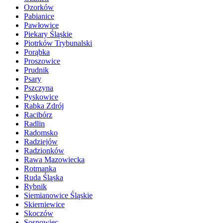
Ozorków
Pabianice
Pawłowice
Piekary Śląskie
Piotrków Trybunalski
Porąbka
Proszowice
Prudnik
Psary
Pszczyna
Pyskowice
Rabka Zdrój
Racibórz
Radlin
Radomsko
Radziejów
Radzionków
Rawa Mazowiecka
Rotmanka
Ruda Śląska
Rybnik
Siemianowice Śląskie
Skierniewice
Skoczów
Sosnowiec