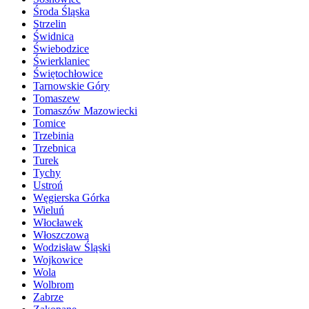
Środa Śląska
Strzelin
Świdnica
Świebodzice
Świerklaniec
Świętochłowice
Tarnowskie Góry
Tomaszew
Tomaszów Mazowiecki
Tomice
Trzebinia
Trzebnica
Turek
Tychy
Ustroń
Węgierska Górka
Wieluń
Włocławek
Włoszczowa
Wodzisław Śląski
Wojkowice
Wola
Wolbrom
Zabrze