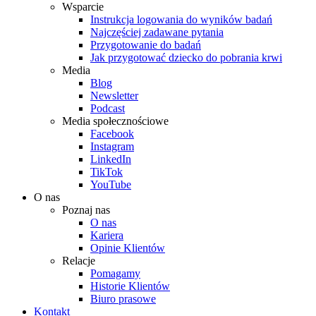
Wsparcie
Instrukcja logowania do wyników badań
Najczęściej zadawane pytania
Przygotowanie do badań
Jak przygotować dziecko do pobrania krwi
Media
Blog
Newsletter
Podcast
Media społecznościowe
Facebook
Instagram
LinkedIn
TikTok
YouTube
O nas
Poznaj nas
O nas
Kariera
Opinie Klientów
Relacje
Pomagamy
Historie Klientów
Biuro prasowe
Kontakt