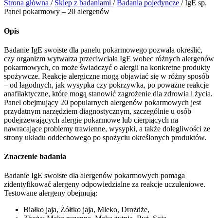
Strona główna
/
Sklep z badaniami
/
Badania pojedyncze
/
IgE sp.
Panel pokarmowy – 20 alergenów
Opis
Badanie IgE swoiste dla panelu pokarmowego pozwala określić,
czy organizm wytwarza przeciwciała IgE wobec różnych alergenów
pokarmowych, co może świadczyć o alergii na konkretne produkty
spożywcze. Reakcje alergiczne mogą objawiać się w różny sposób
– od łagodnych, jak wysypka czy pokrzywka, po poważne reakcje
anafilaktyczne, które mogą stanowić zagrożenie dla zdrowia i życia.
Panel obejmujący 20 popularnych alergenów pokarmowych jest
przydatnym narzędziem diagnostycznym, szczególnie u osób
podejrzewających alergie pokarmowe lub cierpiących na
nawracające problemy trawienne, wysypki, a także dolegliwości ze
strony układu oddechowego po spożyciu określonych produktów.
Znaczenie badania
Badanie IgE swoiste dla alergenów pokarmowych pomaga
zidentyfikować alergeny odpowiedzialne za reakcje uczuleniowe.
Testowane alergeny obejmują:
Białko jaja, Żółtko jaja, Mleko, Drożdże,