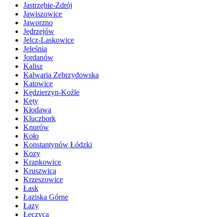
Jastrzębie-Zdrój
Jawiszowice
Jaworzno
Jędrzejów
Jelcz-Laskowice
Jeleśnia
Jordanów
Kalisz
Kalwaria Zebrzydowska
Katowice
Kędzierzyn-Koźle
Kęty
Kłodawa
Kluczbork
Knurów
Koło
Konstantynów Łódzki
Kozy
Krapkowice
Kruszwica
Krzeszowice
Łask
Łaziska Górne
Łazy
Łęczyca