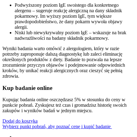
Podwyższony poziom IgE swoistego dla konkretnego
alergenu – sugeruje reakcję alergiczną na dany składnik
pokarmowy. Im wyższy poziom IgE, tym większe
prawdopodobieństwo, że dany pokarm wywoła objawy
alergii.
Niski lub niewykrywalny poziom IgE – wskazuje na brak
nadwrażliwości na badany składnik pokarmowy.
Wyniki badania warto omówić z alergologiem, który w razie
potrzeby zaproponuje dalszą diagnostykę lub zaleci eliminację
określonych produktów z diety. Badanie to pozwala na lepsze
zrozumienie przyczyn objawów i podejmowanie odpowiednich
kroków, by unikać reakcji alergicznych oraz cieszyć się pełnią
zdrowia.
Kup badanie online
Kupując badania online oszczędzasz 5% w stosunku do ceny w
punkcie pobrań. Zyskujesz też czas i gromadzisz historię swoich
zakupów i wyników badań w jednym miejscu.
Dodaj do koszyka
Wybierz punkt pobrań, aby poznać cenę i kupić badanie