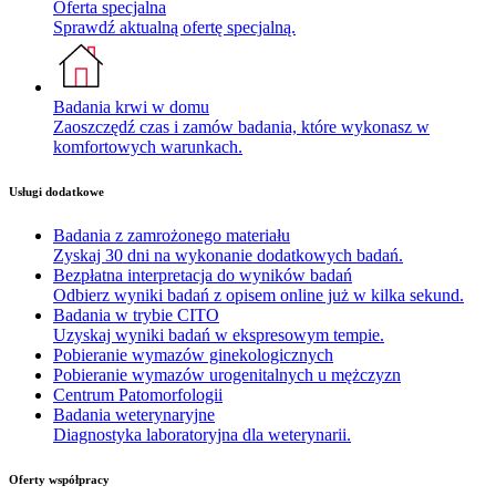
Oferta specjalna
Sprawdź aktualną ofertę specjalną.
Badania krwi w domu
Zaoszczędź czas i zamów badania, które wykonasz w
komfortowych warunkach.
Usługi dodatkowe
Badania z zamrożonego materiału
Zyskaj 30 dni na wykonanie dodatkowych badań.
Bezpłatna interpretacja do wyników badań
Odbierz wyniki badań z opisem online już w kilka sekund.
Badania w trybie CITO
Uzyskaj wyniki badań w ekspresowym tempie.
Pobieranie wymazów ginekologicznych
Pobieranie wymazów urogenitalnych u mężczyzn
Centrum Patomorfologii
Badania weterynaryjne
Diagnostyka laboratoryjna dla weterynarii.
Oferty współpracy