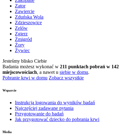
Zakopane
Zator
Zawiercie
Zduńska Wola
Zdzieszowice
Zelów
Zgierz
Żmigród
Żory
Żywiec
Jesteśmy blisko Ciebie
Badania możesz wykonać w
211 punktach pobrań w 142
miejscowościach
, a nawet u
siebie w domu
.
Pobranie krwi w domu
Zobacz wszystkie
Wsparcie
Instrukcja logowania do wyników badań
Najczęściej zadawane pytania
Przygotowanie do badań
Jak przygotować dziecko do pobrania krwi
Media