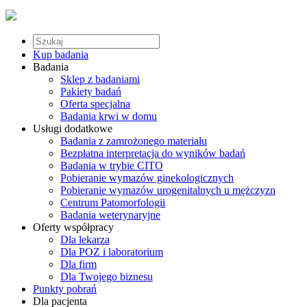
Kup badania
Badania
Sklep z badaniami
Pakiety badań
Oferta specjalna
Badania krwi w domu
Usługi dodatkowe
Badania z zamrożonego materiału
Bezpłatna interpretacja do wyników badań
Badania w trybie CITO
Pobieranie wymazów ginekologicznych
Pobieranie wymazów urogenitalnych u mężczyzn
Centrum Patomorfologii
Badania weterynaryjne
Oferty współpracy
Dla lekarza
Dla POZ i laboratorium
Dla firm
Dla Twojego biznesu
Punkty pobrań
Dla pacjenta