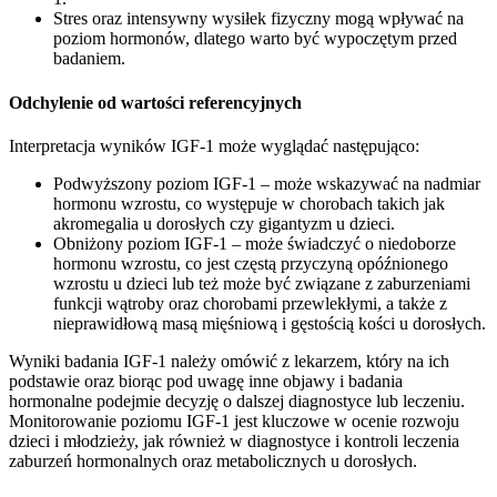
Stres oraz intensywny wysiłek fizyczny mogą wpływać na
poziom hormonów, dlatego warto być wypoczętym przed
badaniem.
Odchylenie od wartości referencyjnych
Interpretacja wyników IGF-1 może wyglądać następująco:
Podwyższony poziom IGF-1 – może wskazywać na nadmiar
hormonu wzrostu, co występuje w chorobach takich jak
akromegalia u dorosłych czy gigantyzm u dzieci.
Obniżony poziom IGF-1 – może świadczyć o niedoborze
hormonu wzrostu, co jest częstą przyczyną opóźnionego
wzrostu u dzieci lub też może być związane z zaburzeniami
funkcji wątroby oraz chorobami przewlekłymi, a także z
nieprawidłową masą mięśniową i gęstością kości u dorosłych.
Wyniki badania IGF-1 należy omówić z lekarzem, który na ich
podstawie oraz biorąc pod uwagę inne objawy i badania
hormonalne podejmie decyzję o dalszej diagnostyce lub leczeniu.
Monitorowanie poziomu IGF-1 jest kluczowe w ocenie rozwoju
dzieci i młodzieży, jak również w diagnostyce i kontroli leczenia
zaburzeń hormonalnych oraz metabolicznych u dorosłych.