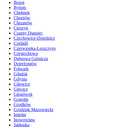
Brzeg
Bytom
Chełmek
Chorzów
Chrzanów
Cieszyn
Czarny Dunajec
Czechowice-Dziedzice
Czeladź
Czerwionka-Leszczyny
Częstochowa
Dąbrowa Górnicza
Dzierżoniów
Folwark
Gdańsk
Gdynia
Gilowice
Gliwice
Głogówek
Gogolin
Grodków
Grodzisk Mazowiecki
Imielin
Inowrocław
Jabłonka