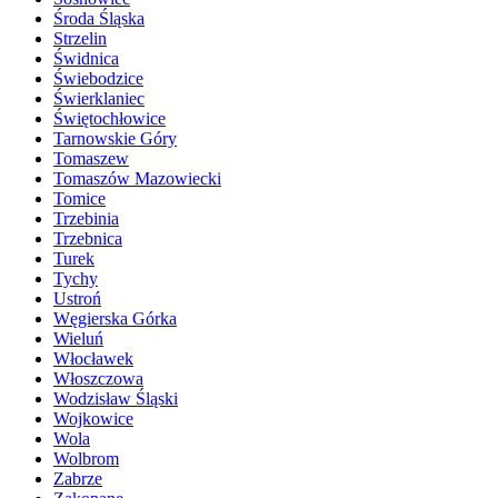
Środa Śląska
Strzelin
Świdnica
Świebodzice
Świerklaniec
Świętochłowice
Tarnowskie Góry
Tomaszew
Tomaszów Mazowiecki
Tomice
Trzebinia
Trzebnica
Turek
Tychy
Ustroń
Węgierska Górka
Wieluń
Włocławek
Włoszczowa
Wodzisław Śląski
Wojkowice
Wola
Wolbrom
Zabrze