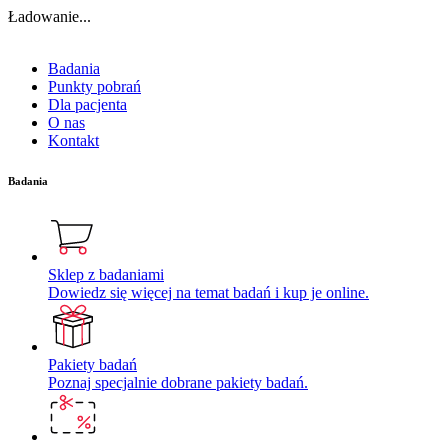
Ładowanie...
Badania
Punkty pobrań
Dla pacjenta
O nas
Kontakt
Badania
Sklep z badaniami
Dowiedz się więcej na temat badań i kup je online.
Pakiety badań
Poznaj specjalnie dobrane pakiety badań.