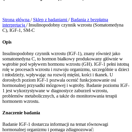
Strona główna
/
Sklep z badaniami
/
Badania z bezpłatną
interpretacją
/
Insulinopodobny czynnik wzrostu (Somatomedyna
C), IGF-1, SM-C
Opis
Insulinopodobny czynnik wzrostu (IGF-1), znany również jako
somatomedyna C, to hormon białkowy produkowany głównie w
wątrobie pod wpływem hormonu wzrostu (GH). IGF-1 pełni istotną
rolę w procesach wzrostu i rozwoju organizmu, szczególnie u dzieci
i młodzieży, wpływając na rozwój mięśni, kości i tkanek. U
dorosłych poziom IGF-1 pozwala ocenić funkcjonowanie osi
hormonalnej przysadki mózgowej i wątroby. Badanie poziomu IGF-
1 jest wykorzystywane w diagnostyce zaburzeń wzrostu,
problemów metabolicznych, a także do monitorowania terapii
hormonem wzrostu.
Znaczenie badania
Badanie IGF-1 dostarcza informacji na temat równowagi
hormonalnej organizmu i pomaga zdiagnozować: