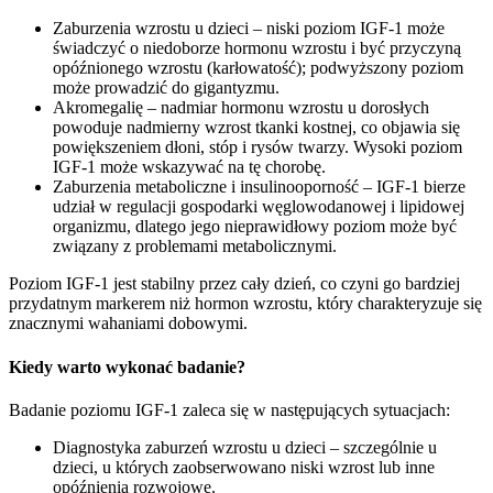
Zaburzenia wzrostu u dzieci – niski poziom IGF-1 może
świadczyć o niedoborze hormonu wzrostu i być przyczyną
opóźnionego wzrostu (karłowatość); podwyższony poziom
może prowadzić do gigantyzmu.
Akromegalię – nadmiar hormonu wzrostu u dorosłych
powoduje nadmierny wzrost tkanki kostnej, co objawia się
powiększeniem dłoni, stóp i rysów twarzy. Wysoki poziom
IGF-1 może wskazywać na tę chorobę.
Zaburzenia metaboliczne i insulinooporność – IGF-1 bierze
udział w regulacji gospodarki węglowodanowej i lipidowej
organizmu, dlatego jego nieprawidłowy poziom może być
związany z problemami metabolicznymi.
Poziom IGF-1 jest stabilny przez cały dzień, co czyni go bardziej
przydatnym markerem niż hormon wzrostu, który charakteryzuje się
znacznymi wahaniami dobowymi.
Kiedy warto wykonać badanie?
Badanie poziomu IGF-1 zaleca się w następujących sytuacjach:
Diagnostyka zaburzeń wzrostu u dzieci – szczególnie u
dzieci, u których zaobserwowano niski wzrost lub inne
opóźnienia rozwojowe.