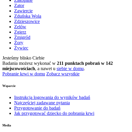
Zakopane
Zator
Zawiercie
Zduńska Wola
Zdzieszowice
Zelów
Zgierz
Żmigród
Żory
Żywiec
Jesteśmy blisko Ciebie
Badania możesz wykonać w
211 punktach pobrań w 142
miejscowościach
, a nawet u
siebie w domu
.
Pobranie krwi w domu
Zobacz wszystkie
Wsparcie
Instrukcja logowania do wyników badań
Najczęściej zadawane pytania
Przygotowanie do badań
Jak przygotować dziecko do pobrania krwi
Media