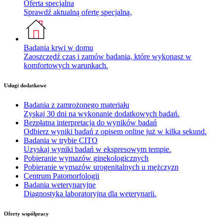
Oferta specjalna
Sprawdź aktualną ofertę specjalną.
Badania krwi w domu
Zaoszczędź czas i zamów badania, które wykonasz w
komfortowych warunkach.
Usługi dodatkowe
Badania z zamrożonego materiału
Zyskaj 30 dni na wykonanie dodatkowych badań.
Bezpłatna interpretacja do wyników badań
Odbierz wyniki badań z opisem online już w kilka sekund.
Badania w trybie CITO
Uzyskaj wyniki badań w ekspresowym tempie.
Pobieranie wymazów ginekologicznych
Pobieranie wymazów urogenitalnych u mężczyzn
Centrum Patomorfologii
Badania weterynaryjne
Diagnostyka laboratoryjna dla weterynarii.
Oferty współpracy