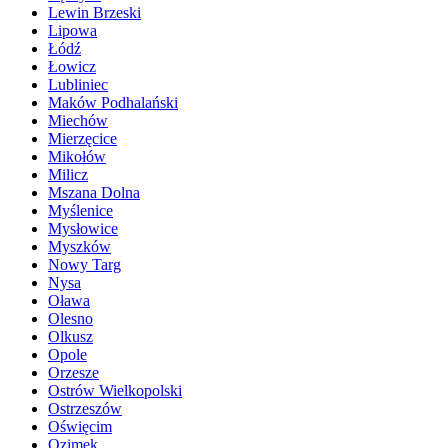
Lewin Brzeski
Lipowa
Łódź
Łowicz
Lubliniec
Maków Podhalański
Miechów
Mierzęcice
Mikołów
Milicz
Mszana Dolna
Myślenice
Mysłowice
Myszków
Nowy Targ
Nysa
Oława
Olesno
Olkusz
Opole
Orzesze
Ostrów Wielkopolski
Ostrzeszów
Oświęcim
Ozimek