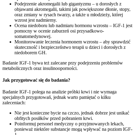
Podejrzenie akromegalii lub gigantyzmu – u dorosłych z
objawami akromegalii, takimi jak powiększone dłonie, stopy,
oraz zmiany w rysach twarzy, a także u młodzieży, której
wzrost jest nadmierny.
Ocena niedoboru lub nadmiaru hormonu wzrostu – IGF-1 jest
pomocny w ocenie zaburzeń osi przysadkowo-
somatomedynowej.
Monitorowanie leczenia hormonem wzrostu – aby sprawdzić
skuteczność i bezpieczeństwo terapii u dzieci i dorosłych z
niedoborem GH.
Badanie IGF-1 bywa też zalecane przy podejrzeniu problemów
metabolicznych oraz insulinooporności.
Jak przygotować się do badania?
Badanie IGF-1 polega na analizie próbki krwi i nie wymaga
specjalnych przygotowań, jednak warto pamiętać o kilku
zaleceniach:
Nie jest konieczne bycie na czczo, jednak dobrze jest unikać
obfitych posiłków przed pobraniem krwi.
Poinformuj personel medyczny o przyjmowanych lekach,
ponieważ niektóre substancje mogą wpływać na poziom IGF-
1.