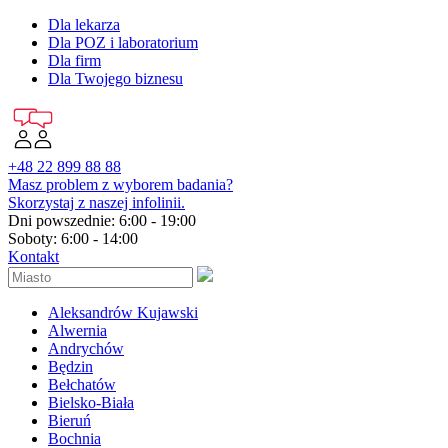
Dla lekarza
Dla POZ i laboratorium
Dla firm
Dla Twojego biznesu
+48 22 899 88 88
Masz problem z wyborem badania?
Skorzystaj z naszej infolinii.
Dni powszednie: 6:00 - 19:00
Soboty: 6:00 - 14:00
Kontakt
Aleksandrów Kujawski
Alwernia
Andrychów
Będzin
Bełchatów
Bielsko-Biała
Bieruń
Bochnia