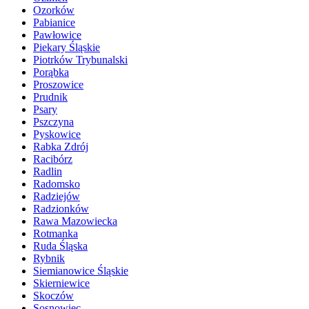
Ozorków
Pabianice
Pawłowice
Piekary Śląskie
Piotrków Trybunalski
Porąbka
Proszowice
Prudnik
Psary
Pszczyna
Pyskowice
Rabka Zdrój
Racibórz
Radlin
Radomsko
Radziejów
Radzionków
Rawa Mazowiecka
Rotmanka
Ruda Śląska
Rybnik
Siemianowice Śląskie
Skierniewice
Skoczów
Sosnowiec