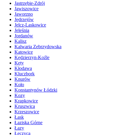
Jastrzębie-Zdrój
Jawiszowice
Jaworzno
Jędrzejów
Jelcz-Laskowice
Jeleśnia
Jordanów
Kalisz
Kalwaria Zebrzydowska
Katowice
Kędzierzyn-Koźle
Kęty
Kłodawa
Kluczbork
Knurów
Koło
Konstantynów Łódzki
Kozy
Krapkowice
Kruszwica
Krzeszowice
Łask
Łaziska Górne
Łazy
Łęczyca