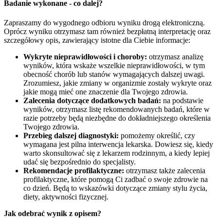
Badanie wykonane - co dalej?
Zapraszamy do wygodnego odbioru wyniku drogą elektroniczną.
Oprócz wyniku otrzymasz tam również bezpłatną interpretację oraz
szczegółowy opis, zawierający istotne dla Ciebie informacje:
Wykryte nieprawidłowości i choroby:
otrzymasz analizę
wyników, która wskaże wszelkie nieprawidłowości, w tym
obecność chorób lub stanów wymagających dalszej uwagi.
Zrozumiesz, jakie zmiany w organizmie zostały wykryte oraz
jakie mogą mieć one znaczenie dla Twojego zdrowia.
Zalecenia dotyczące dodatkowych badań:
na podstawie
wyników, otrzymasz listę rekomendowanych badań, które w
razie potrzeby będą niezbędne do dokładniejszego określenia
Twojego zdrowia.
Przebieg dalszej diagnostyki:
pomożemy określić, czy
wymagana jest pilna interwencja lekarska. Dowiesz się, kiedy
warto skonsultować się z lekarzem rodzinnym, a kiedy lepiej
udać się bezpośrednio do specjalisty.
Rekomendacje profilaktyczne:
otrzymasz także zalecenia
profilaktyczne, które pomogą Ci zadbać o swoje zdrowie na
co dzień. Będą to wskazówki dotyczące zmiany stylu życia,
diety, aktywności fizycznej.
Jak odebrać wynik z opisem?