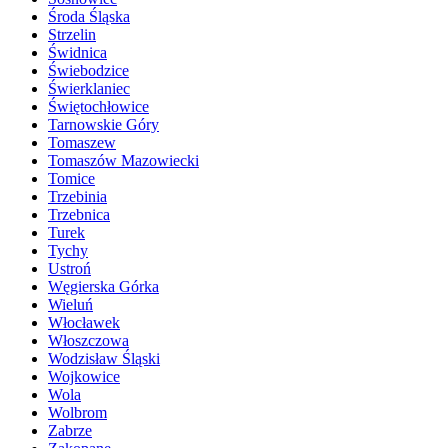
Środa Śląska
Strzelin
Świdnica
Świebodzice
Świerklaniec
Świętochłowice
Tarnowskie Góry
Tomaszew
Tomaszów Mazowiecki
Tomice
Trzebinia
Trzebnica
Turek
Tychy
Ustroń
Węgierska Górka
Wieluń
Włocławek
Włoszczowa
Wodzisław Śląski
Wojkowice
Wola
Wolbrom
Zabrze