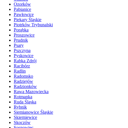
Ozorków
Pabianice
Pawłowice
Piekary Śląskie
Piotrków Trybunalski
Porąbka
Proszowice
Prudnik
Psary
Pszczyna
Pyskowice
Rabka Zdrój
Racibórz
Radlin
Radomsko
Radziejów
Radzionków
Rawa Mazowiecka
Rotmanka
Ruda Śląska
Rybnik
Siemianowice Śląskie
Skierniewice
Skoczów
Sosnowiec