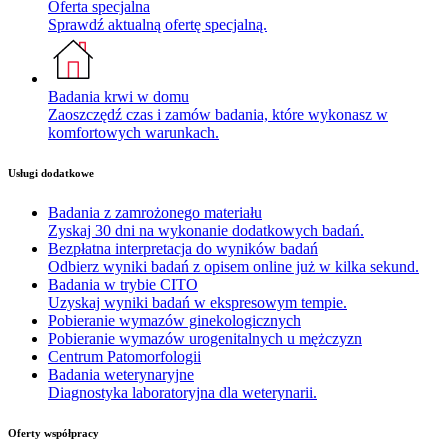
Oferta specjalna
Sprawdź aktualną ofertę specjalną.
Badania krwi w domu
Zaoszczędź czas i zamów badania, które wykonasz w
komfortowych warunkach.
Usługi dodatkowe
Badania z zamrożonego materiału
Zyskaj 30 dni na wykonanie dodatkowych badań.
Bezpłatna interpretacja do wyników badań
Odbierz wyniki badań z opisem online już w kilka sekund.
Badania w trybie CITO
Uzyskaj wyniki badań w ekspresowym tempie.
Pobieranie wymazów ginekologicznych
Pobieranie wymazów urogenitalnych u mężczyzn
Centrum Patomorfologii
Badania weterynaryjne
Diagnostyka laboratoryjna dla weterynarii.
Oferty współpracy