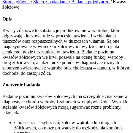
Strona główna
/
Sklep z badaniami
/
Badania pojedyncze
/
Kwasy
żółciowe
Opis
Kwasy żółciowe to substancje produkowane w wątrobie, które
odgrywają kluczową rolę w procesie trawienia i wchłaniania
tłuszczów oraz rozpuszczalnych w tłuszczach witamin. Są one
magazynowane w woreczku żółciowym i wydzielane do jelita
cienkiego, gdzie uczestniczą w trawieniu. Badanie poziomu
kwasów żółciowych we krwi pozwala na ocenę funkcji wątroby i
dróg żółciowych, a także może pomóc w diagnostyce różnych
zaburzeń związanych z wątrobą oraz cholestazą – stanem, w którym
dochodzi do zastoju żółci.
Znaczenie badania
Badanie poziomu kwasów żółciowych ma szczególne znaczenie w
diagnostyce chorób wątroby i zaburzeń w odpływie żółci. Wysokie
stężenia kwasów żółciowych mogą sugerować różne problemy,
takie jak:
Cholestaza – czyli zastój żółci w wątrobie lub drogach
żółciowych, co może prowadzić do uszkodzenia komórek