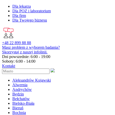
Dla lekarza
Dla POZ i laboratorium
Dla firm
Dla Twojego biznesu
+48 22 899 88 88
Masz problem z wyborem badania?
Skorzystaj z naszej infolinii.
Dni powszednie: 6:00 - 19:00
Soboty: 6:00 - 14:00
Kontakt
Aleksandrów Kujawski
Alwernia
Andrychów
Będzin
Bełchatów
Bielsko-Biała
Bieruń
Bochnia