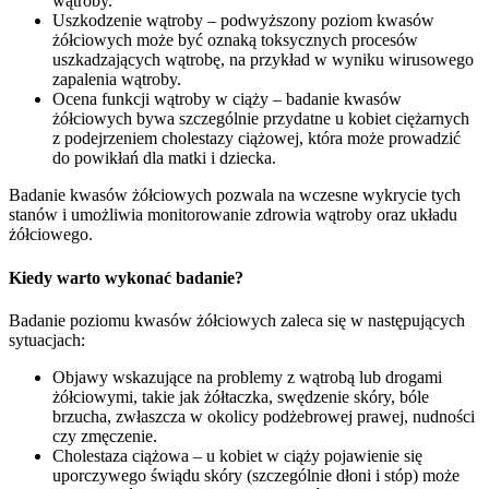
wątroby.
Uszkodzenie wątroby – podwyższony poziom kwasów
żółciowych może być oznaką toksycznych procesów
uszkadzających wątrobę, na przykład w wyniku wirusowego
zapalenia wątroby.
Ocena funkcji wątroby w ciąży – badanie kwasów
żółciowych bywa szczególnie przydatne u kobiet ciężarnych
z podejrzeniem cholestazy ciążowej, która może prowadzić
do powikłań dla matki i dziecka.
Badanie kwasów żółciowych pozwala na wczesne wykrycie tych
stanów i umożliwia monitorowanie zdrowia wątroby oraz układu
żółciowego.
Kiedy warto wykonać badanie?
Badanie poziomu kwasów żółciowych zaleca się w następujących
sytuacjach:
Objawy wskazujące na problemy z wątrobą lub drogami
żółciowymi, takie jak żółtaczka, swędzenie skóry, bóle
brzucha, zwłaszcza w okolicy podżebrowej prawej, nudności
czy zmęczenie.
Cholestaza ciążowa – u kobiet w ciąży pojawienie się
uporczywego świądu skóry (szczególnie dłoni i stóp) może