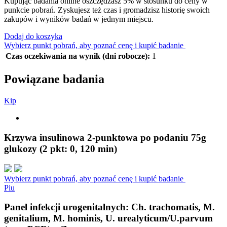
Kupując badania online oszczędzasz 5% w stosunku do ceny w
punkcie pobrań. Zyskujesz też czas i gromadzisz historię swoich
zakupów i wyników badań w jednym miejscu.
Dodaj do koszyka
Wybierz punkt pobrań, aby poznać cenę i kupić badanie
Czas oczekiwania na wynik (dni robocze):
1
Powiązane badania
K
i
p
Krzywa insulinowa 2-punktowa po podaniu 75g
glukozy (2 pkt: 0, 120 min)
Wybierz punkt pobrań, aby poznać cenę i kupić badanie
P
i
u
Panel infekcji urogenitalnych: Ch. trachomatis, M.
genitalium, M. hominis, U. urealyticum/U.parvum