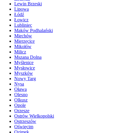
Lewin Brzeski
Lipowa
Łódź
Łowicz
Lubliniec
Maków Podhalański
Miechów
Mierzęcice
Mikołów
Milicz
Mszana Dolna
Myślenice
Mysłowice
Myszków
Nowy Targ
Nysa
Oława
Olesno
Olkusz
Opole
Orzesze
Ostrów Wielkopolski
Ostrzeszów
Oświęcim
Ozimek