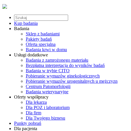
Kup badania
Badania
Sklep z badaniami
Pakiety badań
Oferta specjalna
Badania krwi w domu
Usługi dodatkowe
Badania z zamrożonego materiału
Bezpłatna interpretacja do wyników badań
Badania w trybie CITO
Pobieranie wymazów ginekologicznych
Pobieranie wymazów urogenitalnych u mężczyzn
Centrum Patomorfologii
Badania weterynaryjne
Oferty współpracy
Dla lekarza
Dla POZ i laboratorium
Dla firm
Dla Twojego biznesu
Punkty pobrań
Dla pacjenta