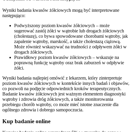
Wyniki badania kwasów żółciowych mogą być interpretowane
następująco:
Podwyższony poziom kwasów żółciowych – może
sugerować zastój żółci w wątrobie lub drogach żółciowych
(cholestazę), co bywa spowodowane chorobami wątroby, jak
zapalenie wątroby, marskość, a także cholestazą ciążową.
Może również wskazywać na trudności z odpływem żółci w
drogach żółciowych.
Prawidłowy poziom kwasów żółciowych – wskazuje na
poprawną funkcję wątroby oraz brak zaburzeń w odpływie
żółci.
Wyniki badania najlepiej omówić z lekarzem, który zinterpretuje
poziom kwasów żółciowych w kontekście innych badań i objawów,
co pozwoli na podjęcie odpowiednich kroków terapeutycznych.
Badanie kwasów żółciowych jest ważnym elementem diagnostyki
wątroby i zdrowia dróg żółciowych, a także monitorowania
przebiegu chorób wątroby, co może mieć istotne znaczenie dla
ogólnego zdrowia i dobrego samopoczucia.
Kup badanie online