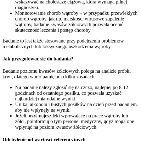
wskazywać na cholestazę ciążową, która wymaga pilnej
diagnostyki.
Monitorowanie chorób wątroby – w przypadku przewlekłych
chorób wątroby, jak np. marskość, wirusowe zapalenie
wątroby, badanie kwasów żółciowych pozwala ocenić
skuteczność leczenia i postęp choroby.
Badanie to jest także stosowane przy podejrzeniu problemów
metabolicznych lub toksycznego uszkodzenia wątroby.
Jak przygotować się do badania?
Badanie poziomu kwasów żółciowych polega na analizie próbki
krwi, dlatego warto pamiętać o kilku zasadach:
Na badanie należy zgłosić się na czczo, najlepiej po 8-12
godzinach od ostatniego posiłku, co pozwala uzyskać
najbardziej miarodajne wyniki.
Unikaj alkoholu i tłustych posiłków na dzień przed badaniem,
aby nie wpłynęły na wynik.
Jeżeli przyjmujesz leki wpływające na pracę wątroby lub
żółci, poinformuj o tym personel medyczny, gdyż mogą one
wpłynąć na poziom kwasów żółciowych.
Odchylenie od wartości referencyjnych