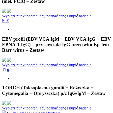
(met. PCR) – Zestaw
Wybierz punkt pobrań, aby poznać cenę i kupić badanie
E
p
E
EBV profil (EBV VCA IgM + EBV VCA IgG + EBV
EBNA-1 IgG) – przeciwciała IgG przeciwko Epstein
Barr wirus – Zestaw
Wybierz punkt pobrań, aby poznać cenę i kupić badanie
T
T
g
TORCH (Toksoplasma gondii + Różyczka +
Cytomegalia + Opryszczka) p/c IgG/IgM – Zestaw
Wybierz punkt pobrań, aby poznać cenę i kupić badanie