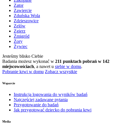
Zakopane
Zator
Zawiercie
Zduńska Wola
Zdzieszowice
Zelów
Zgierz
Żmigród
Żory
Żywiec
Jesteśmy blisko Ciebie
Badania możesz wykonać w
211 punktach pobrań w 142
miejscowościach
, a nawet u
siebie w domu
.
Pobranie krwi w domu
Zobacz wszystkie
Wsparcie
Instrukcja logowania do wyników badań
Najczęściej zadawane pytania
Przygotowanie do badań
Jak przygotować dziecko do pobrania krwi
Media