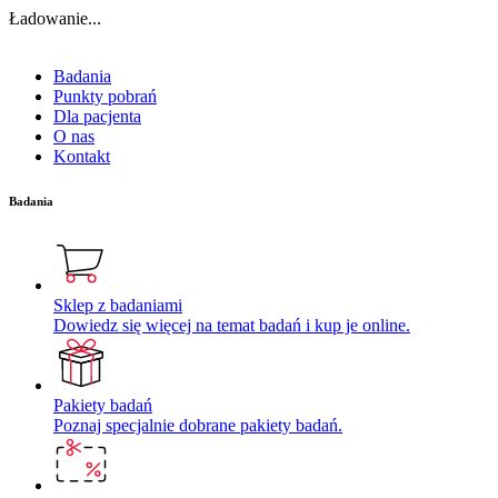
Ładowanie...
Badania
Punkty pobrań
Dla pacjenta
O nas
Kontakt
Badania
Sklep z badaniami
Dowiedz się więcej na temat badań i kup je online.
Pakiety badań
Poznaj specjalnie dobrane pakiety badań.