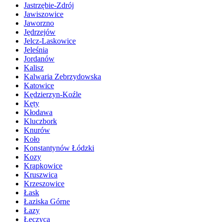
Jastrzębie-Zdrój
Jawiszowice
Jaworzno
Jędrzejów
Jelcz-Laskowice
Jeleśnia
Jordanów
Kalisz
Kalwaria Zebrzydowska
Katowice
Kędzierzyn-Koźle
Kęty
Kłodawa
Kluczbork
Knurów
Koło
Konstantynów Łódzki
Kozy
Krapkowice
Kruszwica
Krzeszowice
Łask
Łaziska Górne
Łazy
Łęczyca