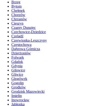
Brzeg
Bytom
Chełmek
Chorzów
Chrzanów
Cieszyn
Czarny Dunajec
Czechowice-Dziedzice
Czeladź
Czerwionka-Leszczyny
Częstochowa
Dąbrowa Górnicza
Dzierżoniów
Folwark
Gdańsk
Gdynia
Gilowice
Gliwice
Głogówek
Gogolin
Grodków
Grodzisk Mazowiecki
Imielin
Inowrocław
Jabłonka