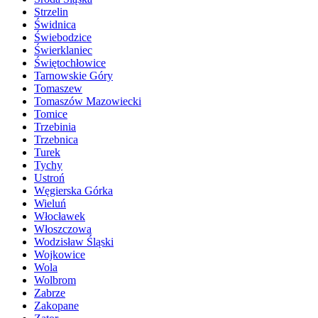
Strzelin
Świdnica
Świebodzice
Świerklaniec
Świętochłowice
Tarnowskie Góry
Tomaszew
Tomaszów Mazowiecki
Tomice
Trzebinia
Trzebnica
Turek
Tychy
Ustroń
Węgierska Górka
Wieluń
Włocławek
Włoszczowa
Wodzisław Śląski
Wojkowice
Wola
Wolbrom
Zabrze
Zakopane