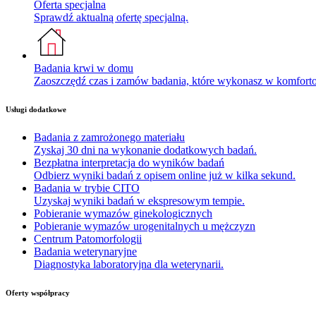
Oferta specjalna
Sprawdź aktualną ofertę specjalną.
Badania krwi w domu
Zaoszczędź czas i zamów badania, które wykonasz w komfor
Usługi dodatkowe
Badania z zamrożonego materiału
Zyskaj 30 dni na wykonanie dodatkowych badań.
Bezpłatna interpretacja do wyników badań
Odbierz wyniki badań z opisem online już w kilka sekund.
Badania w trybie CITO
Uzyskaj wyniki badań w ekspresowym tempie.
Pobieranie wymazów ginekologicznych
Pobieranie wymazów urogenitalnych u mężczyzn
Centrum Patomorfologii
Badania weterynaryjne
Diagnostyka laboratoryjna dla weterynarii.
Oferty współpracy