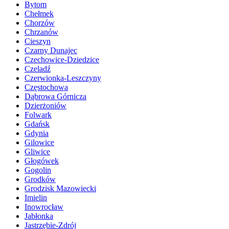
Bytom
Chełmek
Chorzów
Chrzanów
Cieszyn
Czarny Dunajec
Czechowice-Dziedzice
Czeladź
Czerwionka-Leszczyny
Częstochowa
Dąbrowa Górnicza
Dzierżoniów
Folwark
Gdańsk
Gdynia
Gilowice
Gliwice
Głogówek
Gogolin
Grodków
Grodzisk Mazowiecki
Imielin
Inowrocław
Jabłonka
Jastrzębie-Zdrój