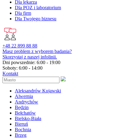
Dla lekarza
Dla POZ i laboratorium
Dla firm
Dla Twojego biznesu
+48 22 899 88 88
Masz problem z wyborem badania?
Skorzystaj z naszej infolinii.
Dni powszednie: 6:00 - 19:00
Soboty: 6:00 - 14:00
Kontakt
Aleksandrów Kujawski
Alwernia
Andrychów
Będzin
Bełchatów
Bielsko-Biała
Bieruń
Bochnia
Brzeg