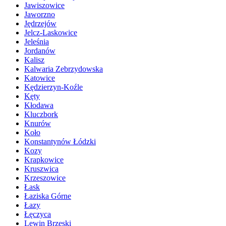
Jawiszowice
Jaworzno
Jędrzejów
Jelcz-Laskowice
Jeleśnia
Jordanów
Kalisz
Kalwaria Zebrzydowska
Katowice
Kędzierzyn-Koźle
Kęty
Kłodawa
Kluczbork
Knurów
Koło
Konstantynów Łódzki
Kozy
Krapkowice
Kruszwica
Krzeszowice
Łask
Łaziska Górne
Łazy
Łęczyca
Lewin Brzeski