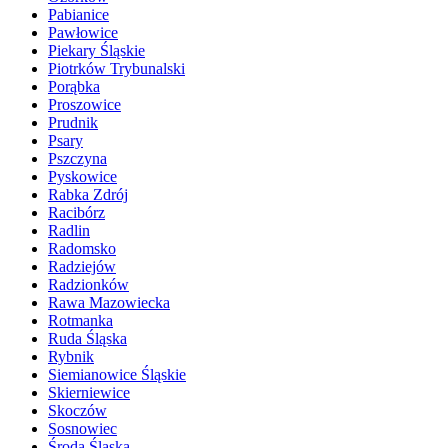
Pabianice
Pawłowice
Piekary Śląskie
Piotrków Trybunalski
Porąbka
Proszowice
Prudnik
Psary
Pszczyna
Pyskowice
Rabka Zdrój
Racibórz
Radlin
Radomsko
Radziejów
Radzionków
Rawa Mazowiecka
Rotmanka
Ruda Śląska
Rybnik
Siemianowice Śląskie
Skierniewice
Skoczów
Sosnowiec
Środa Śląska