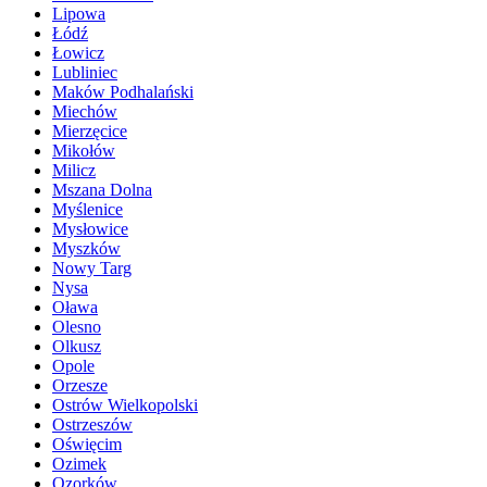
Lipowa
Łódź
Łowicz
Lubliniec
Maków Podhalański
Miechów
Mierzęcice
Mikołów
Milicz
Mszana Dolna
Myślenice
Mysłowice
Myszków
Nowy Targ
Nysa
Oława
Olesno
Olkusz
Opole
Orzesze
Ostrów Wielkopolski
Ostrzeszów
Oświęcim
Ozimek
Ozorków