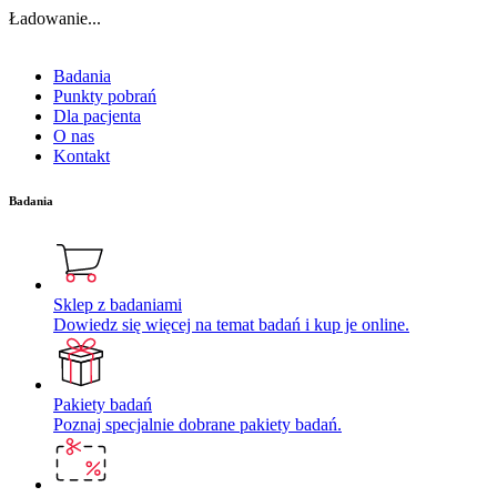
Ładowanie...
Badania
Punkty pobrań
Dla pacjenta
O nas
Kontakt
Badania
Sklep z badaniami
Dowiedz się więcej na temat badań i kup je online.
Pakiety badań
Poznaj specjalnie dobrane pakiety badań.