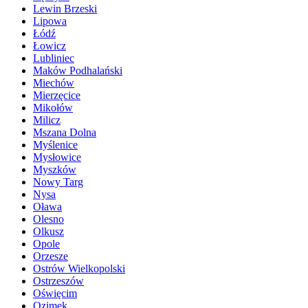
Lewin Brzeski
Lipowa
Łódź
Łowicz
Lubliniec
Maków Podhalański
Miechów
Mierzęcice
Mikołów
Milicz
Mszana Dolna
Myślenice
Mysłowice
Myszków
Nowy Targ
Nysa
Oława
Olesno
Olkusz
Opole
Orzesze
Ostrów Wielkopolski
Ostrzeszów
Oświęcim
Ozimek