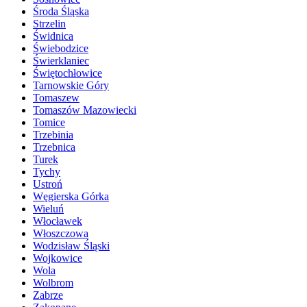
Środa Śląska
Strzelin
Świdnica
Świebodzice
Świerklaniec
Świętochłowice
Tarnowskie Góry
Tomaszew
Tomaszów Mazowiecki
Tomice
Trzebinia
Trzebnica
Turek
Tychy
Ustroń
Węgierska Górka
Wieluń
Włocławek
Włoszczowa
Wodzisław Śląski
Wojkowice
Wola
Wolbrom
Zabrze