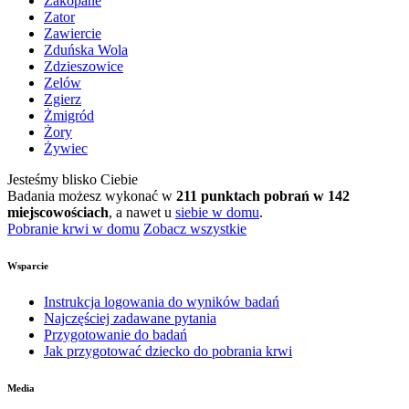
Zakopane
Zator
Zawiercie
Zduńska Wola
Zdzieszowice
Zelów
Zgierz
Żmigród
Żory
Żywiec
Jesteśmy blisko Ciebie
Badania możesz wykonać w
211 punktach pobrań w 142
miejscowościach
, a nawet u
siebie w domu
.
Pobranie krwi w domu
Zobacz wszystkie
Wsparcie
Instrukcja logowania do wyników badań
Najczęściej zadawane pytania
Przygotowanie do badań
Jak przygotować dziecko do pobrania krwi
Media