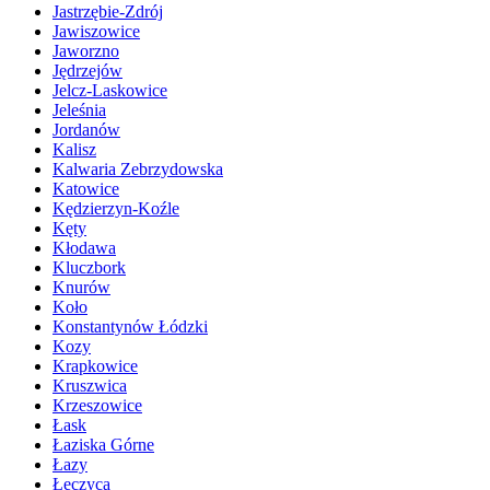
Jastrzębie-Zdrój
Jawiszowice
Jaworzno
Jędrzejów
Jelcz-Laskowice
Jeleśnia
Jordanów
Kalisz
Kalwaria Zebrzydowska
Katowice
Kędzierzyn-Koźle
Kęty
Kłodawa
Kluczbork
Knurów
Koło
Konstantynów Łódzki
Kozy
Krapkowice
Kruszwica
Krzeszowice
Łask
Łaziska Górne
Łazy
Łęczyca