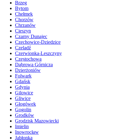
Brzeg
Bytom
Chełmek
Chorzów
Chrzanów
Cieszyn
Czarny Dunajec
Czechowice-Dziedzice
Czeladź
Czerwionka-Leszczyny
Częstochowa
Dąbrowa Górnicza
Dzierżoniów
Folwark
Gdańsk
Gdynia
Gilowice
Gliwice
Głogówek
Gogolin
Grodków
Grodzisk Mazowiecki
Imielin
Inowrocław
Jabłonka