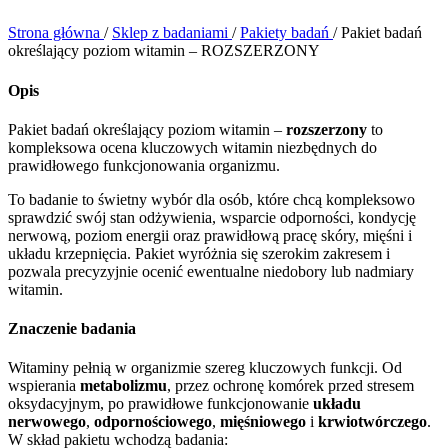
Strona główna
/
Sklep z badaniami
/
Pakiety badań
/
Pakiet badań
określający poziom witamin – ROZSZERZONY
Opis
Pakiet badań określający poziom witamin –
rozszerzony
to
kompleksowa ocena kluczowych witamin niezbędnych do
prawidłowego funkcjonowania organizmu.
To badanie to świetny wybór dla osób, które chcą kompleksowo
sprawdzić swój stan odżywienia, wsparcie odporności, kondycję
nerwową, poziom energii oraz prawidłową pracę skóry, mięśni i
układu krzepnięcia. Pakiet wyróżnia się szerokim zakresem i
pozwala precyzyjnie ocenić ewentualne niedobory lub nadmiary
witamin.
Znaczenie badania
Witaminy pełnią w organizmie szereg kluczowych funkcji. Od
wspierania
metabolizmu
, przez ochronę komórek przed stresem
oksydacyjnym, po prawidłowe funkcjonowanie
układu
nerwowego
,
odpornościowego
,
mięśniowego
i
krwiotwórczego
.
W skład pakietu wchodzą badania: