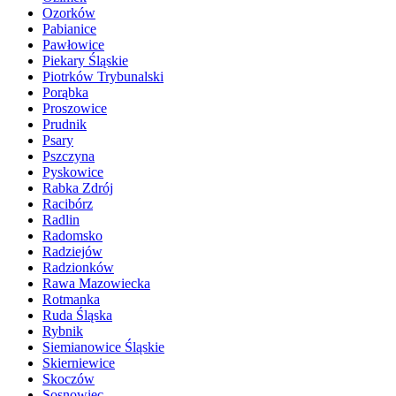
Ozorków
Pabianice
Pawłowice
Piekary Śląskie
Piotrków Trybunalski
Porąbka
Proszowice
Prudnik
Psary
Pszczyna
Pyskowice
Rabka Zdrój
Racibórz
Radlin
Radomsko
Radziejów
Radzionków
Rawa Mazowiecka
Rotmanka
Ruda Śląska
Rybnik
Siemianowice Śląskie
Skierniewice
Skoczów
Sosnowiec