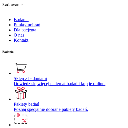
Ładowanie...
Badania
Punkty pobrań
Dla pacjenta
O nas
Kontakt
Badania
Sklep z badaniami
Dowiedz się więcej na temat badań i kup je online.
Pakiety badań
Poznaj specjalnie dobrane pakiety badań.