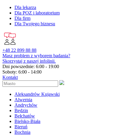
Dla lekarza
Dla POZ i laboratorium
Dla firm
Dla Twojego biznesu
+48 22 899 88 88
Masz problem z wyborem badania?
Skorzystaj z naszej infolinii.
Dni powszednie: 6:00 - 19:00
Soboty: 6:00 - 14:00
Kontakt
Aleksandrów Kujawski
Alwernia
Andrychów
Będzin
Bełchatów
Bielsko-Biała
Bieruń
Bochnia