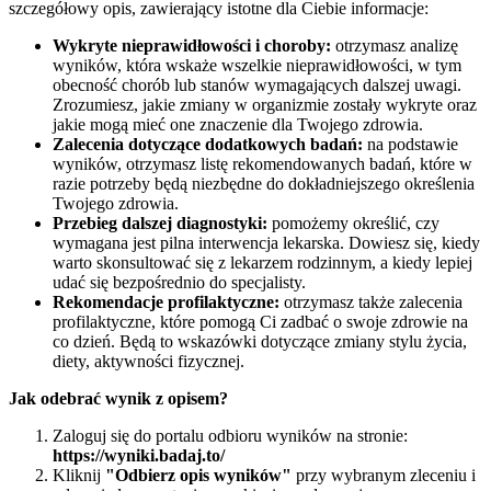
szczegółowy opis, zawierający istotne dla Ciebie informacje:
Wykryte nieprawidłowości i choroby:
otrzymasz analizę
wyników, która wskaże wszelkie nieprawidłowości, w tym
obecność chorób lub stanów wymagających dalszej uwagi.
Zrozumiesz, jakie zmiany w organizmie zostały wykryte oraz
jakie mogą mieć one znaczenie dla Twojego zdrowia.
Zalecenia dotyczące dodatkowych badań:
na podstawie
wyników, otrzymasz listę rekomendowanych badań, które w
razie potrzeby będą niezbędne do dokładniejszego określenia
Twojego zdrowia.
Przebieg dalszej diagnostyki:
pomożemy określić, czy
wymagana jest pilna interwencja lekarska. Dowiesz się, kiedy
warto skonsultować się z lekarzem rodzinnym, a kiedy lepiej
udać się bezpośrednio do specjalisty.
Rekomendacje profilaktyczne:
otrzymasz także zalecenia
profilaktyczne, które pomogą Ci zadbać o swoje zdrowie na
co dzień. Będą to wskazówki dotyczące zmiany stylu życia,
diety, aktywności fizycznej.
Jak odebrać wynik z opisem?
Zaloguj się do portalu odbioru wyników na stronie:
https://wyniki.badaj.to/
Kliknij
"Odbierz opis wyników"
przy wybranym zleceniu i