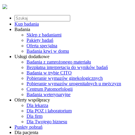
Kup badania
Badania
Sklep z badaniami
Pakiety badań
Oferta specjalna
Badania krwi w domu
Usługi dodatkowe
Badania z zamrożonego materiału
Bezpłatna interpretacja do wyników badań
Badania w trybie CITO
Pobieranie wymazów ginekologicznych
Pobieranie wymazów urogenitalnych u mężczyzn
Centrum Patomorfologii
Badania weterynaryjne
Oferty współpracy
Dla lekarza
Dla POZ i laboratorium
Dla firm
Dla Twojego biznesu
Punkty pobrań
Dla pacjenta