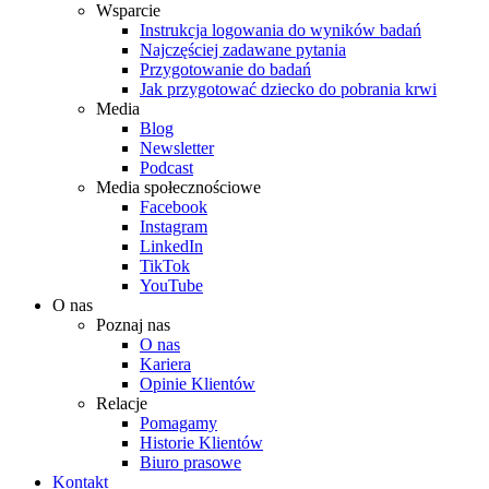
Wsparcie
Instrukcja logowania do wyników badań
Najczęściej zadawane pytania
Przygotowanie do badań
Jak przygotować dziecko do pobrania krwi
Media
Blog
Newsletter
Podcast
Media społecznościowe
Facebook
Instagram
LinkedIn
TikTok
YouTube
O nas
Poznaj nas
O nas
Kariera
Opinie Klientów
Relacje
Pomagamy
Historie Klientów
Biuro prasowe
Kontakt