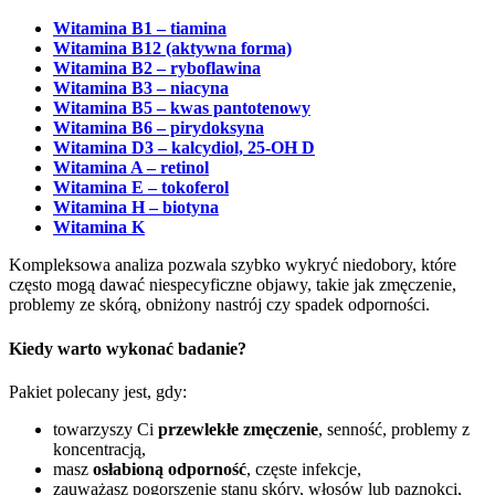
Witamina B1 – tiamina
Witamina B12 (aktywna forma)
Witamina B2 – ryboflawina
Witamina B3 – niacyna
Witamina B5 – kwas pantotenowy
Witamina B6 – pirydoksyna
Witamina D3 – kalcydiol, 25-OH D
Witamina A – retinol
Witamina E – tokoferol
Witamina H – biotyna
Witamina K
Kompleksowa analiza pozwala szybko wykryć niedobory, które
często mogą dawać niespecyficzne objawy, takie jak zmęczenie,
problemy ze skórą, obniżony nastrój czy spadek odporności.
Kiedy warto wykonać badanie?
Pakiet polecany jest, gdy:
towarzyszy Ci
przewlekłe zmęczenie
, senność, problemy z
koncentracją,
masz
osłabioną odporność
, częste infekcje,
zauważasz pogorszenie stanu skóry, włosów lub paznokci,