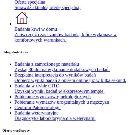
Oferta specjalna
Sprawdź aktualną ofertę specjalną.
Badania krwi w domu
Zaoszczędź czas i zamów badania, które wykonasz w
komfortowych warunkach.
Usługi dodatkowe
Badania z zamrożonego materiału
Zyskaj 30 dni na wykonanie dodatkowych badań.
Bezpłatna interpretacja do wyników badań
Odbierz wyniki badań z opisem online już w kilka sekund.
Badania w trybie CITO
Uzyskaj wyniki badań w ekspresowym tempie.
Pobieranie wymazów ginekologicznych
Pobieranie wymazów urogenitalnych u mężczyzn
Centrum Patomorfologii
Badania weterynaryjne
Diagnostyka laboratoryjna dla weterynarii.
Oferty współpracy