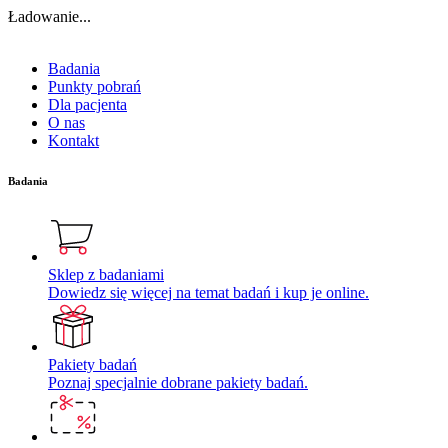
Ładowanie...
Badania
Punkty pobrań
Dla pacjenta
O nas
Kontakt
Badania
Sklep z badaniami
Dowiedz się więcej na temat badań i kup je online.
Pakiety badań
Poznaj specjalnie dobrane pakiety badań.