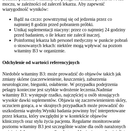
moczu, w zależności od zaleceń lekarza. Aby zapewnić
wiarygodność wyników:
Bądź na czczo: powstrzymaj się od jedzenia przez co
najmniej 8 godzin przed pobraniem próbki.
Unikaj suplementacji niacyny: przez co najmniej 24 godziny
przed badaniem, o ile lekarz nie zalecił inaczej.
Poinformuj lekarza lub personel medyczny w punkcie pobrań
o stosowanych lekach: niektóre mogą wpływać na poziom
witaminy B3 w organizmie.
Odchylenie od wartości referencyjnych
Niedobór witaminy B3: może prowadzić do objawów takich jak
zmiany skórne (zaczerwienienie, łuszczenie), zaburzenia
neurologiczne, biegunki, osłabienie. W przypadku podejrzenia
pelagry konieczne jest szybkie wdrożenie leczenia.Nadmiar
witaminy B3: występuje rzadko, najczęściej u osób stosujących
wysokie dawki suplementów. Objawia się zaczerwienieniem skóry,
uczuciem gorąca, a w skrajnych przypadkach może prowadzić do
uszkodzenia wątroby.Wyniki badania powinny być interpretowane
przez lekarza, który uwzględni je w kontekście objawów
klinicznych oraz stylu życia pacjenta. Regularne monitorowanie
poziomu witaminy B3 jest szczególnie ważne dla osób narażonych