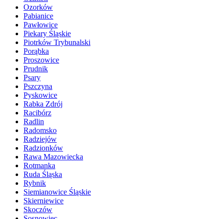
Ozorków
Pabianice
Pawłowice
Piekary Śląskie
Piotrków Trybunalski
Porąbka
Proszowice
Prudnik
Psary
Pszczyna
Pyskowice
Rabka Zdrój
Racibórz
Radlin
Radomsko
Radziejów
Radzionków
Rawa Mazowiecka
Rotmanka
Ruda Śląska
Rybnik
Siemianowice Śląskie
Skierniewice
Skoczów
Sosnowiec