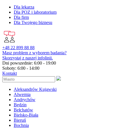
Dla lekarza
Dla POZ i laboratorium
Dla firm
Dla Twojego biznesu
+48 22 899 88 88
Masz problem z wyborem badania?
Skorzystaj z naszej infolinii.
Dni powszednie: 6:00 - 19:00
Soboty: 6:00 - 14:00
Kontakt
Aleksandrów Kujawski
Alwernia
Andrychów
Będzin
Bełchatów
Bielsko-Biała
Bieruń
Bochnia