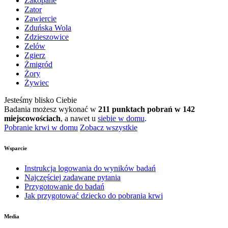
Zakopane
Zator
Zawiercie
Zduńska Wola
Zdzieszowice
Zelów
Zgierz
Żmigród
Żory
Żywiec
Jesteśmy blisko Ciebie
Badania możesz wykonać w
211 punktach pobrań w 142
miejscowościach
, a nawet u
siebie w domu
.
Pobranie krwi w domu
Zobacz wszystkie
Wsparcie
Instrukcja logowania do wyników badań
Najczęściej zadawane pytania
Przygotowanie do badań
Jak przygotować dziecko do pobrania krwi
Media