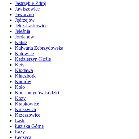
Jastrzębie-Zdrój
Jawiszowice
Jaworzno
Jędrzejów
Jelcz-Laskowice
Jeleśnia
Jordanów
Kalisz
Kalwaria Zebrzydowska
Katowice
Kędzierzyn-Koźle
Kęty
Kłodawa
Kluczbork
Knurów
Koło
Konstantynów Łódzki
Kozy
Krapkowice
Kruszwica
Krzeszowice
Łask
Łaziska Górne
Łazy
Łęczyca