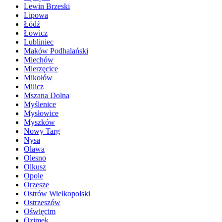
Lewin Brzeski
Lipowa
Łódź
Łowicz
Lubliniec
Maków Podhalański
Miechów
Mierzęcice
Mikołów
Milicz
Mszana Dolna
Myślenice
Mysłowice
Myszków
Nowy Targ
Nysa
Oława
Olesno
Olkusz
Opole
Orzesze
Ostrów Wielkopolski
Ostrzeszów
Oświęcim
Ozimek