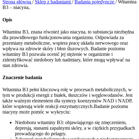
Strona główna
/
Sklep z badaniami
/
Badania pojedyncze
/
Witamina
B3 – niacyna,
Opis
Witamina B3, znana również jako niacyna, to substancja niezbędna
dla prawidłowego funkcjonowania organizmu. Odpowiada za
przemiany metaboliczne, wspiera pracę układu nerwowego oraz
wpływa na zdrowie skóry i błon śluzowych. Badanie poziomu
witaminy B3 pozwala ocenić jej stężenie w organizmie i
zidentyfikować niedobory lub nadmiary, które mogą wpływać na
stan zdrowia.
Znaczenie badania
Witamina B3 pełni kluczową rolę w procesach metabolicznych, w
tym w produkcji energii z białek, tłuszczów i węglowodanów. Jest
także ważnym elementem dla syntezy koenzymów NAD i NADP,
które wspierają wiele reakcji enzymatycznych.Badanie poziomu
niacyny może pomóc w wykryciu:
Niedoboru witaminy B3: objawiającego się zmęczeniem,
depresją, stanami zapalnymi skóry, a w ciężkich przypadkach
prowadzącego do pelagry.