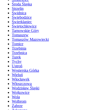
Środa Śląska
Strzelin
Świdnica
Świebodzice
Świerklaniec
Świętochłowice
Tarnowskie Góry
Tomaszew
Tomaszów Mazowiecki
Tomice
Trzebinia
Trzebnica
Turek
Tychy
Ustroń
Węgierska Górka
Wieluń
Włocławek
Włoszczowa
Wodzisław Śląski
Wojkowice
Wola
Wolbrom
Zabrze