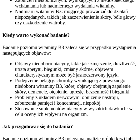
Zaburzeń metabolicznych: wynikających z niedostatecznego
wchłaniania lub nadmiernego wydalania witaminy.
Nadmiaru witaminy B3: mogącego prowadzić do działań
niepożądanych, takich jak zaczerwienienie skóry, bóle głowy
czy uszkodzenie wątroby.
Kiedy warto wykonać badanie?
Badanie poziomu witaminy B3 zaleca się w przypadku wystąpienia
następujących objawów:
Objawy niedoboru niacyny, takie jak: zmęczenie, drażliwość,
utrata apetytu, biegunki, zmiany skórne, objawem
charakterystycznym może być jasnoczerwony język.
Podejrzenie pelagry: choroby wynikającej z poważnego
niedoboru witaminy B3, której objawy obejmują zapalenie
skóry, demencję, otępienie, agresję, bezsenność i biegunki.
Problemy z układem nerwowym: obniżenie nastroju,
zaburzenia pamięci i koncentracji, niepokój.
Stosowanie suplementów niacyny w wysokich dawkach: w
celu oceny ich wpływu na organizm.
Jak przygotować się do badania?
Badanie poziomu witaminy B3 polega na analizie próbki krwi lub