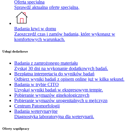
Oferta specjalna
Sprawdź aktualną ofertę specjalną.
Badania krwi w domu
Zaoszczędź czas i zamów badania, które wykonasz w
komfortowych warunkach.
Usługi dodatkowe
Badania z zamrożonego materiału
Zyskaj 30 dni na wykonanie dodatkowych badań.
Bezpłatna interpretacja do wyników badań
Odbierz wyniki badań z opisem online już w kilka sekund.
Badania w trybie CITO
Uzyskaj wyniki badań w ekspresowym tempie.
Pobieranie wymazów ginekologicznych
Pobieranie wymazów urogenitalnych u mężczyzn
Centrum Patomorfologii
Badania weterynaryjne
Diagnostyka laboratoryjna dla weterynarii.
Oferty współpracy