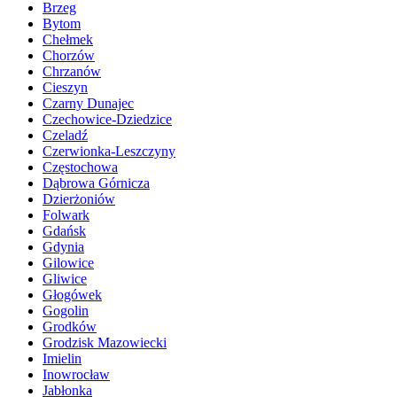
Brzeg
Bytom
Chełmek
Chorzów
Chrzanów
Cieszyn
Czarny Dunajec
Czechowice-Dziedzice
Czeladź
Czerwionka-Leszczyny
Częstochowa
Dąbrowa Górnicza
Dzierżoniów
Folwark
Gdańsk
Gdynia
Gilowice
Gliwice
Głogówek
Gogolin
Grodków
Grodzisk Mazowiecki
Imielin
Inowrocław
Jabłonka