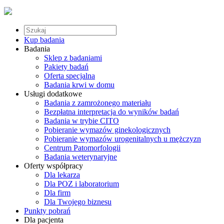
Kup badania
Badania
Sklep z badaniami
Pakiety badań
Oferta specjalna
Badania krwi w domu
Usługi dodatkowe
Badania z zamrożonego materiału
Bezpłatna interpretacja do wyników badań
Badania w trybie CITO
Pobieranie wymazów ginekologicznych
Pobieranie wymazów urogenitalnych u mężczyzn
Centrum Patomorfologii
Badania weterynaryjne
Oferty współpracy
Dla lekarza
Dla POZ i laboratorium
Dla firm
Dla Twojego biznesu
Punkty pobrań
Dla pacjenta