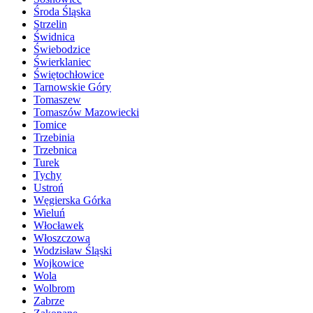
Środa Śląska
Strzelin
Świdnica
Świebodzice
Świerklaniec
Świętochłowice
Tarnowskie Góry
Tomaszew
Tomaszów Mazowiecki
Tomice
Trzebinia
Trzebnica
Turek
Tychy
Ustroń
Węgierska Górka
Wieluń
Włocławek
Włoszczowa
Wodzisław Śląski
Wojkowice
Wola
Wolbrom
Zabrze