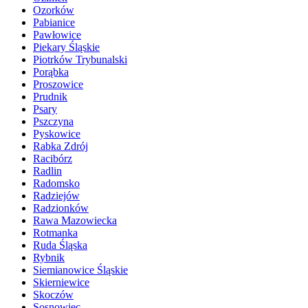
Ozorków
Pabianice
Pawłowice
Piekary Śląskie
Piotrków Trybunalski
Porąbka
Proszowice
Prudnik
Psary
Pszczyna
Pyskowice
Rabka Zdrój
Racibórz
Radlin
Radomsko
Radziejów
Radzionków
Rawa Mazowiecka
Rotmanka
Ruda Śląska
Rybnik
Siemianowice Śląskie
Skierniewice
Skoczów
Sosnowiec