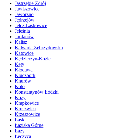
Jastrzębie-Zdrój
Jawiszowice
Jaworzno
Jędrzejów
Jelcz-Laskowice
Jeleśnia
Jordanów
Kalisz
Kalwaria Zebrzydowska
Katowice
Kędzierzyn-Koźle
Kęty
Kłodawa
Kluczbork
Knurów
Koło
Konstantynów Łódzki
Kozy
Krapkowice
Kruszwica
Krzeszowice
Łask
Łaziska Górne
Łazy
Łęczyca