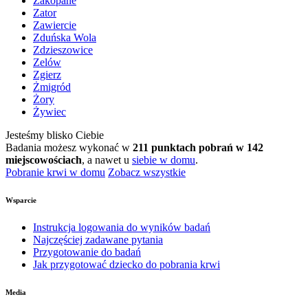
Zakopane
Zator
Zawiercie
Zduńska Wola
Zdzieszowice
Zelów
Zgierz
Żmigród
Żory
Żywiec
Jesteśmy blisko Ciebie
Badania możesz wykonać w
211 punktach pobrań w 142
miejscowościach
, a nawet u
siebie w domu
.
Pobranie krwi w domu
Zobacz wszystkie
Wsparcie
Instrukcja logowania do wyników badań
Najczęściej zadawane pytania
Przygotowanie do badań
Jak przygotować dziecko do pobrania krwi
Media