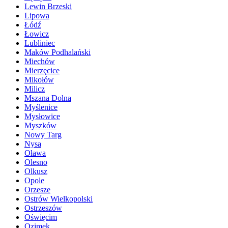
Lewin Brzeski
Lipowa
Łódź
Łowicz
Lubliniec
Maków Podhalański
Miechów
Mierzęcice
Mikołów
Milicz
Mszana Dolna
Myślenice
Mysłowice
Myszków
Nowy Targ
Nysa
Oława
Olesno
Olkusz
Opole
Orzesze
Ostrów Wielkopolski
Ostrzeszów
Oświęcim
Ozimek