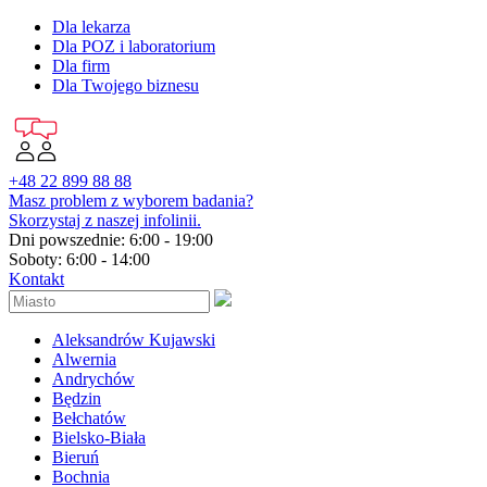
Dla lekarza
Dla POZ i laboratorium
Dla firm
Dla Twojego biznesu
+48 22 899 88 88
Masz problem z wyborem badania?
Skorzystaj z naszej infolinii.
Dni powszednie: 6:00 - 19:00
Soboty: 6:00 - 14:00
Kontakt
Aleksandrów Kujawski
Alwernia
Andrychów
Będzin
Bełchatów
Bielsko-Biała
Bieruń
Bochnia