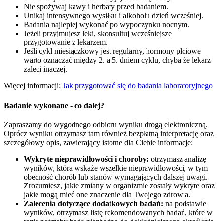
Nie spożywaj kawy i herbaty przed badaniem.
Unikaj intensywnego wysiłku i alkoholu dzień wcześniej.
Badania najlepiej wykonać po wypoczynku nocnym.
Jeżeli przyjmujesz leki, skonsultuj wcześniejsze
przygotowanie z lekarzem.
Jeśli cykl miesiączkowy jest regularny, hormony płciowe
warto oznaczać między 2. a 5. dniem cyklu, chyba że lekarz
zaleci inaczej.
Więcej informacji:
Jak przygotować się do badania laboratoryjnego
Badanie wykonane - co dalej?
Zapraszamy do wygodnego odbioru wyniku drogą elektroniczną.
Oprócz wyniku otrzymasz tam również bezpłatną interpretację oraz
szczegółowy opis, zawierający istotne dla Ciebie informacje:
Wykryte nieprawidłowości i choroby:
otrzymasz analizę
wyników, która wskaże wszelkie nieprawidłowości, w tym
obecność chorób lub stanów wymagających dalszej uwagi.
Zrozumiesz, jakie zmiany w organizmie zostały wykryte oraz
jakie mogą mieć one znaczenie dla Twojego zdrowia.
Zalecenia dotyczące dodatkowych badań:
na podstawie
wyników, otrzymasz listę rekomendowanych badań, które w