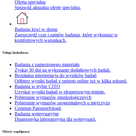
Oferta specjalna
Sprawdź aktualną ofertę specjalną.
Badania krwi w domu
Zaoszczędź czas i zamów badania, które wykonasz w
komfortowych warunkach.
Usługi dodatkowe
Badania z zamrożonego materiału
Zyskaj 30 dni na wykonanie dodatkowych badań.
Bezpłatna interpretacja do wyników badań
Odbierz wyniki badań z opisem online już w kilka sekund.
Badania w trybie CITO
Uzyskaj wyniki badań w ekspresowym tempie.
Pobieranie wymazów ginekologicznych
Pobieranie wymazów urogenitalnych u mężczyzn
Centrum Patomorfologii
Badania weterynaryjne
Diagnostyka laboratoryjna dla weterynarii.
Oferty współpracy