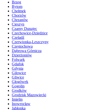
Brzeg
Bytom
Chełmek
Chorzów
Chrzanów
Cieszyn
Czarny Dunajec
Czechowice-Dziedzice
Czeladź
Czerwionka-Leszczyny
Częstochowa
Dąbrowa Górnicza
Dzierżoniów
Folwark
Gdańsk
Gdynia
Gilowice
Gliwice
Głogówek
Gogolin
Grodków
Grodzisk Mazowiecki
Imielin
Inowrocław
Jabłonka