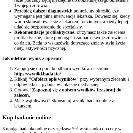
razie potrzeby będą niezbędne do dokładniejszego określenia
Twojego zdrowia.
Przebieg dalszej diagnostyki:
pomożemy określić, czy
wymagana jest pilna interwencja lekarska. Dowiesz się, kiedy
warto skonsultować się z lekarzem rodzinnym, a kiedy lepiej
udać się bezpośrednio do specjalisty.
Rekomendacje profilaktyczne:
otrzymasz także zalecenia
profilaktyczne, które pomogą Ci zadbać o swoje zdrowie na
co dzień. Będą to wskazówki dotyczące zmiany stylu życia,
diety, aktywności fizycznej.
Jak odebrać wynik z opisem?
Zaloguj się do portalu odbioru wyników na stronie:
https://wyniki.badaj.to/
Kliknij
"Odbierz opis wyników"
przy wybranym zleceniu i
odpowiedz na pytania w ankiecie medycznej.
Gotowe!
Zapoznaj się z opisem wyników i zastosuj do
zaleceń.
Masz wątpliwości? Skonsultuj wyniki badań online z
lekarzem.
Kup badanie online
Kupując badania online oszczędzasz 5% w stosunku do ceny w