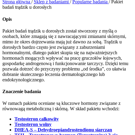
Strona główna
/
Sklep z badaniami
/
Popularne badania
/
Pakiet
badań trądzik u dorosłych
Opis
Pakiet badań trądzik u dorosłych został stworzony z myślą o
osobach, które zmagają się z nawracającymi zmianami skórnymi,
mimo że okres dojrzewania mają już dawno za sobą. Trądzik u
dorosłych bardzo często jest związany z zaburzeniami
hormonalnymi, dlatego pakiet skupia się na najważniejszych
hormonach mogących wpływać na pracę gruczołów łojowych,
gospodarkę androgenową i funkcjonowanie tarczycy. Dzięki temu
pozwala dotrzeć do przyczyny problemu „od środka”, co ułatwia
dobranie skutecznego leczenia dermatologicznego lub
endokrynologicznego.
Znaczenie badania
W ramach pakietu oceniane są kluczowe hormony związane z
równowagą metaboliczną i skórną. W skład pakietu wchodzi:
Testosteron całkowity
Testosteron wolny
DHEA-S – Dehydroepiandrostendionu siarczan