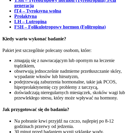
TSH – Tyreotropowy hormon (Tyreotropina) 3-cia
generacja
fT4 – Tyroksyna wolna
Prolaktyna
LH – Lutropina
FSH – Folikulotropowy hormon (Folitropina)
Kiedy warto wykonać badanie?
Pakiet jest szczególnie polecany osobom, które:
zmagają się z nawracającym lub opornym na leczenie
trądzikiem,
obserwują jednocześnie nadmierne przetłuszczanie skóry,
wypadanie włosów lub hirsutyzm,
podejrzewają zaburzenia hormonalne, takie jak PCOS,
hiperprolaktynemię czy problemy z tarczycą,
doświadczają nieregularnych miesiączek, skoków wagi lub
przewlekłego stresu, który może wpływać na hormony.
Jak przygotować się do badania?
Na pobranie krwi przyjdź na czczo, najlepiej po 8-12
godzinach przerwy od jedzenia.
30 minut przed badaniem wypij szklankę wody.