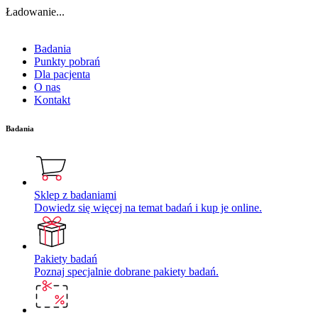
Ładowanie...
Badania
Punkty pobrań
Dla pacjenta
O nas
Kontakt
Badania
Sklep z badaniami
Dowiedz się więcej na temat badań i kup je online.
Pakiety badań
Poznaj specjalnie dobrane pakiety badań.