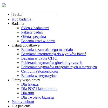
Kup badania
Badania
Sklep z badaniami
Pakiety badań
Oferta specjalna
Badania krwi w domu
Usługi dodatkowe
Badania z zamrożonego materiału
Bezpłatna interpretacja do wyników badań
Badania w trybie CITO
Pobieranie wymazów ginekologicznych
Pobieranie wymazów urogenitalnych u mężczyzn
Centrum Patomorfologii
Badania weterynaryjne
Oferty współpracy
Dla lekarza
Dla POZ i laboratorium
Dla firm
Dla Twojego biznesu
Punkty pobrań
Dla pacjenta