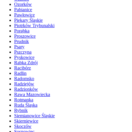
Ozorków
Pabianice
Pawłowice
Piekary Śląskie
Piotrków Trybunalski
Porąbka
Proszowice
Prudnik
Psary
Pszczyna
Pyskowice
Rabka Zdrój
Racibórz
Radlin
Radomsko
Radziejów
Radzionków
Rawa Mazowiecka
Rotmanka
Ruda Śląska
Rybnik
Siemianowice Śląskie
Skierniewice
Skoczów
Sosnowiec