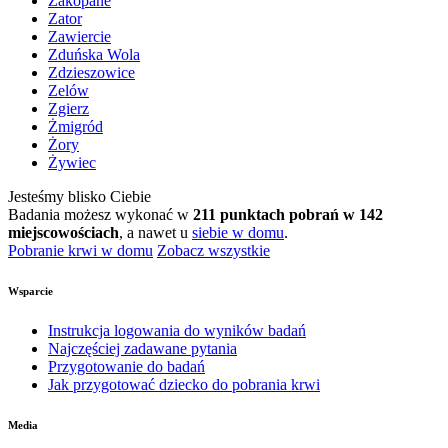
Zakopane
Zator
Zawiercie
Zduńska Wola
Zdzieszowice
Zelów
Zgierz
Żmigród
Żory
Żywiec
Jesteśmy blisko Ciebie
Badania możesz wykonać w
211 punktach pobrań w 142
miejscowościach
, a nawet u
siebie w domu
.
Pobranie krwi w domu
Zobacz wszystkie
Wsparcie
Instrukcja logowania do wyników badań
Najczęściej zadawane pytania
Przygotowanie do badań
Jak przygotować dziecko do pobrania krwi
Media