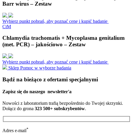
Barr wirus – Zestaw
Wybierz punkt pobrań, aby poznać cenę i kupić badanie
C
t
M
Chlamydia trachomatis + Mycoplasma genitalium
(met. PCR) – jakościowo – Zestaw
Wybierz punkt pobrań, aby poznać cenę i kupić badanie
Sklep
Pomoc w wyborze badania
Bądź na bieżąco z ofertami specjalnymi
Zapisz się do naszego
newsletter'a
Nowości z laboratorium trafią bezpośrednio do Twojej skrzynki.
Dołącz do grona
323 500+ subskrybentów
.
*
Adres e-mail