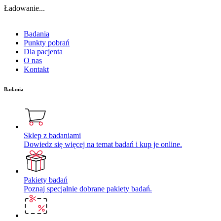
Ładowanie...
Badania
Punkty pobrań
Dla pacjenta
O nas
Kontakt
Badania
Sklep z badaniami
Dowiedz się więcej na temat badań i kup je online.
Pakiety badań
Poznaj specjalnie dobrane pakiety badań.