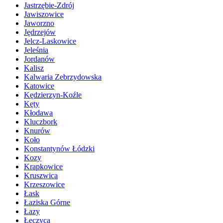
Jastrzębie-Zdrój
Jawiszowice
Jaworzno
Jędrzejów
Jelcz-Laskowice
Jeleśnia
Jordanów
Kalisz
Kalwaria Zebrzydowska
Katowice
Kędzierzyn-Koźle
Kęty
Kłodawa
Kluczbork
Knurów
Koło
Konstantynów Łódzki
Kozy
Krapkowice
Kruszwica
Krzeszowice
Łask
Łaziska Górne
Łazy
Łęczyca