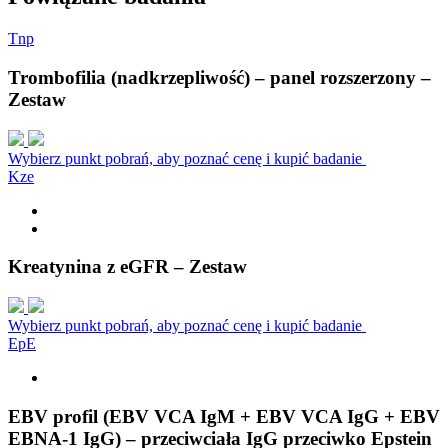
T
n
p
Trombofilia (nadkrzepliwość) – panel rozszerzony –
Zestaw
Wybierz punkt pobrań, aby poznać cenę i kupić badanie
K
z
e
Kreatynina z eGFR – Zestaw
Wybierz punkt pobrań, aby poznać cenę i kupić badanie
E
p
E
EBV profil (EBV VCA IgM + EBV VCA IgG + EBV
EBNA-1 IgG) – przeciwciała IgG przeciwko Epstein