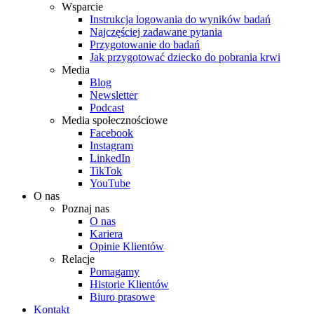
Wsparcie
Instrukcja logowania do wyników badań
Najczęściej zadawane pytania
Przygotowanie do badań
Jak przygotować dziecko do pobrania krwi
Media
Blog
Newsletter
Podcast
Media społecznościowe
Facebook
Instagram
LinkedIn
TikTok
YouTube
O nas
Poznaj nas
O nas
Kariera
Opinie Klientów
Relacje
Pomagamy
Historie Klientów
Biuro prasowe
Kontakt