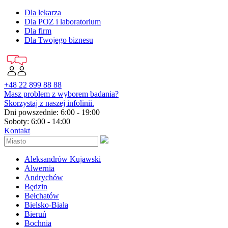
Dla lekarza
Dla POZ i laboratorium
Dla firm
Dla Twojego biznesu
+48 22 899 88 88
Masz problem z wyborem badania?
Skorzystaj z naszej infolinii.
Dni powszednie: 6:00 - 19:00
Soboty: 6:00 - 14:00
Kontakt
Aleksandrów Kujawski
Alwernia
Andrychów
Będzin
Bełchatów
Bielsko-Biała
Bieruń
Bochnia