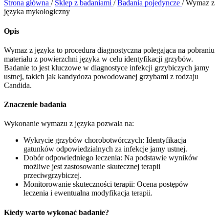
Strona główna
/
Sklep z badaniami
/
Badania pojedyncze
/
Wymaz z
języka mykologiczny
Opis
Wymaz z języka to procedura diagnostyczna polegająca na pobraniu
materiału z powierzchni języka w celu identyfikacji grzybów.
Badanie to jest kluczowe w diagnostyce infekcji grzybiczych jamy
ustnej, takich jak kandydoza powodowanej grzybami z rodzaju
Candida.
Znaczenie badania
Wykonanie wymazu z języka pozwala na:
Wykrycie grzybów chorobotwórczych: Identyfikacja
gatunków odpowiedzialnych za infekcje jamy ustnej.
Dobór odpowiedniego leczenia: Na podstawie wyników
możliwe jest zastosowanie skutecznej terapii
przeciwgrzybiczej.
Monitorowanie skuteczności terapii: Ocena postępów
leczenia i ewentualna modyfikacja terapii.
Kiedy warto wykonać badanie?