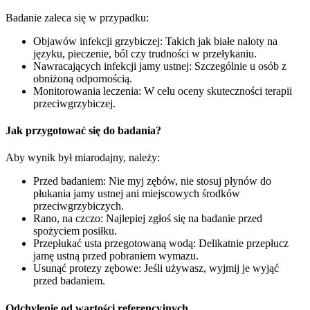
Badanie zaleca się w przypadku:
Objawów infekcji grzybiczej: Takich jak białe naloty na
języku, pieczenie, ból czy trudności w przełykaniu.
Nawracających infekcji jamy ustnej: Szczególnie u osób z
obniżoną odpornością.
Monitorowania leczenia: W celu oceny skuteczności terapii
przeciwgrzybiczej.
Jak przygotować się do badania?
Aby wynik był miarodajny, należy:
Przed badaniem: Nie myj zębów, nie stosuj płynów do
płukania jamy ustnej ani miejscowych środków
przeciwgrzybiczych.
Rano, na czczo: Najlepiej zgłoś się na badanie przed
spożyciem posiłku.
Przepłukać usta przegotowaną wodą: Delikatnie przepłucz
jamę ustną przed pobraniem wymazu.
Usunąć protezy zębowe: Jeśli używasz, wyjmij je wyjąć
przed badaniem.
Odchylenie od wartości referencyjnych