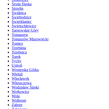
Środa Śląska
Strzelin
Świdnica
Świebodzice
Świerklaniec
Świętochłowice
Tarnowskie Góry
Tomaszew
Tomaszów Mazowiecki
Tomice
Trzebinia
Trzebnica
Turek
Tychy
Ustroń
Węgierska Górka
Wieluń
Włocławek
Włoszczowa
Wodzisław Śląski
Wojkowice
Wola
Wolbrom
Zabrze