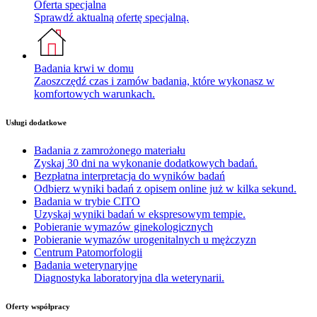
Oferta specjalna
Sprawdź aktualną ofertę specjalną.
Badania krwi w domu
Zaoszczędź czas i zamów badania, które wykonasz w
komfortowych warunkach.
Usługi dodatkowe
Badania z zamrożonego materiału
Zyskaj 30 dni na wykonanie dodatkowych badań.
Bezpłatna interpretacja do wyników badań
Odbierz wyniki badań z opisem online już w kilka sekund.
Badania w trybie CITO
Uzyskaj wyniki badań w ekspresowym tempie.
Pobieranie wymazów ginekologicznych
Pobieranie wymazów urogenitalnych u mężczyzn
Centrum Patomorfologii
Badania weterynaryjne
Diagnostyka laboratoryjna dla weterynarii.
Oferty współpracy