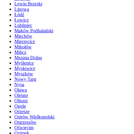
Lewin Brzeski
Lipowa
Łódź
Łowicz
Lubliniec
Maków Podhalański
Miechów
Mierzęcice
Mikołów
Milicz
Mszana Dolna
Myślenice
Mysłowice
Myszków
Nowy Targ
Nysa
Oława
Olesno
Olkusz
Opole
Orzesze
Ostrów Wielkopolski
Ostrzeszów
Oświęcim
Ozimek