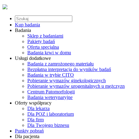
Kup badania
Badania
Sklep z badaniami
Pakiety badań
Oferta specjalna
Badania krwi w domu
Usługi dodatkowe
Badania z zamrożonego materiału
Bezpłatna interpretacja do wyników badań
Badania w trybie CITO
Pobieranie wymazów ginekologicznych
Pobieranie wymazów urogenitalnych u mężczyzn
Centrum Patomorfologii
Badania weterynaryjne
Oferty współpracy
Dla lekarza
Dla POZ i laboratorium
Dla firm
Dla Twojego biznesu
Punkty pobrań
Dla pacjenta