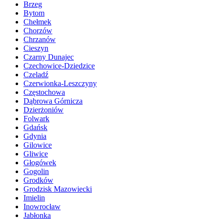
Brzeg
Bytom
Chełmek
Chorzów
Chrzanów
Cieszyn
Czarny Dunajec
Czechowice-Dziedzice
Czeladź
Czerwionka-Leszczyny
Częstochowa
Dąbrowa Górnicza
Dzierżoniów
Folwark
Gdańsk
Gdynia
Gilowice
Gliwice
Głogówek
Gogolin
Grodków
Grodzisk Mazowiecki
Imielin
Inowrocław
Jabłonka