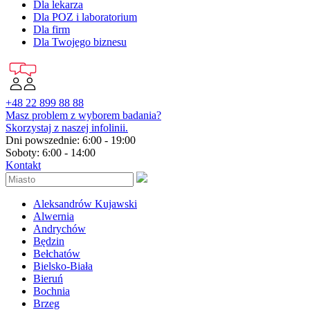
Dla lekarza
Dla POZ i laboratorium
Dla firm
Dla Twojego biznesu
+48 22 899 88 88
Masz problem z wyborem badania?
Skorzystaj z naszej infolinii.
Dni powszednie: 6:00 - 19:00
Soboty: 6:00 - 14:00
Kontakt
Aleksandrów Kujawski
Alwernia
Andrychów
Będzin
Bełchatów
Bielsko-Biała
Bieruń
Bochnia
Brzeg