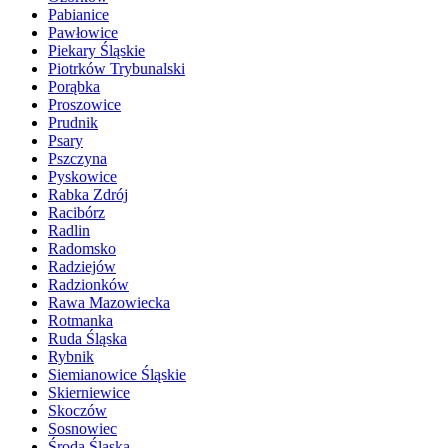
Pabianice
Pawłowice
Piekary Śląskie
Piotrków Trybunalski
Porąbka
Proszowice
Prudnik
Psary
Pszczyna
Pyskowice
Rabka Zdrój
Racibórz
Radlin
Radomsko
Radziejów
Radzionków
Rawa Mazowiecka
Rotmanka
Ruda Śląska
Rybnik
Siemianowice Śląskie
Skierniewice
Skoczów
Sosnowiec
Środa Śląska