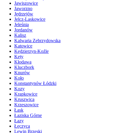
Jawiszowice
Jaworzno
Jędrzejów
Jelcz-Laskowice
Jeleśnia
Jordanów
Kalisz
Kalwaria Zebrzydowska
Katowice
Kędzierzyn-Koźle
Kęty
Kłodawa
Kluczbork
Knurów
Koło
Konstantynów Łódzki
Kozy
Krapkowice
Kruszwica
Krzeszowice
Łask
Łaziska Górne
Łazy
Łęczyca
Lewin Brzeski