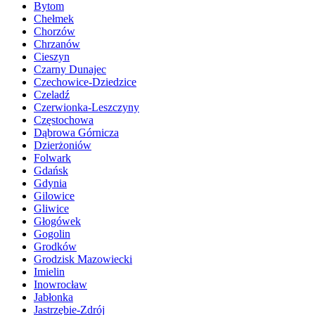
Bytom
Chełmek
Chorzów
Chrzanów
Cieszyn
Czarny Dunajec
Czechowice-Dziedzice
Czeladź
Czerwionka-Leszczyny
Częstochowa
Dąbrowa Górnicza
Dzierżoniów
Folwark
Gdańsk
Gdynia
Gilowice
Gliwice
Głogówek
Gogolin
Grodków
Grodzisk Mazowiecki
Imielin
Inowrocław
Jabłonka
Jastrzębie-Zdrój