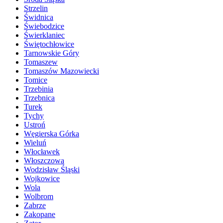
Strzelin
Świdnica
Świebodzice
Świerklaniec
Świętochłowice
Tarnowskie Góry
Tomaszew
Tomaszów Mazowiecki
Tomice
Trzebinia
Trzebnica
Turek
Tychy
Ustroń
Węgierska Górka
Wieluń
Włocławek
Włoszczowa
Wodzisław Śląski
Wojkowice
Wola
Wolbrom
Zabrze
Zakopane