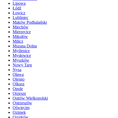
Lipowa
Łódź
Łowicz
Lubliniec
Maków Podhalański
Miechów
Mierzęcice
Mikołów
Milicz
Mszana Dolna
Myślenice
Mysłowice
Myszków
Nowy Targ
Nysa
Oława
Olesno
Olkusz
Opole
Orzesze
Ostrów Wielkopolski
Ostrzeszów
Oświęcim
Ozimek
Ozorków