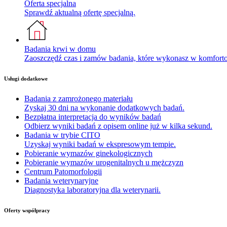
Oferta specjalna
Sprawdź aktualną ofertę specjalną.
Badania krwi w domu
Zaoszczędź czas i zamów badania, które wykonasz w komfor
Usługi dodatkowe
Badania z zamrożonego materiału
Zyskaj 30 dni na wykonanie dodatkowych badań.
Bezpłatna interpretacja do wyników badań
Odbierz wyniki badań z opisem online już w kilka sekund.
Badania w trybie CITO
Uzyskaj wyniki badań w ekspresowym tempie.
Pobieranie wymazów ginekologicznych
Pobieranie wymazów urogenitalnych u mężczyzn
Centrum Patomorfologii
Badania weterynaryjne
Diagnostyka laboratoryjna dla weterynarii.
Oferty współpracy