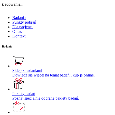
Ładowanie...
Badania
Punkty pobrań
Dla pacjenta
O nas
Kontakt
Badania
Sklep z badaniami
Dowiedz się więcej na temat badań i kup je online.
Pakiety badań
Poznaj specjalnie dobrane pakiety badań.