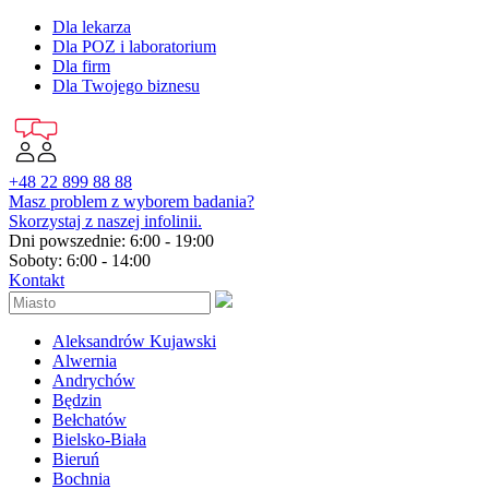
Dla lekarza
Dla POZ i laboratorium
Dla firm
Dla Twojego biznesu
+48 22 899 88 88
Masz problem z wyborem badania?
Skorzystaj z naszej infolinii.
Dni powszednie: 6:00 - 19:00
Soboty: 6:00 - 14:00
Kontakt
Aleksandrów Kujawski
Alwernia
Andrychów
Będzin
Bełchatów
Bielsko-Biała
Bieruń
Bochnia