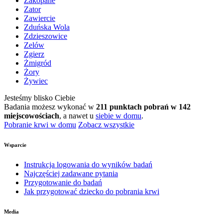
Zakopane
Zator
Zawiercie
Zduńska Wola
Zdzieszowice
Zelów
Zgierz
Żmigród
Żory
Żywiec
Jesteśmy blisko Ciebie
Badania możesz wykonać w
211 punktach pobrań w 142
miejscowościach
, a nawet u
siebie w domu
.
Pobranie krwi w domu
Zobacz wszystkie
Wsparcie
Instrukcja logowania do wyników badań
Najczęściej zadawane pytania
Przygotowanie do badań
Jak przygotować dziecko do pobrania krwi
Media