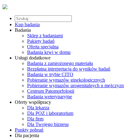
Kup badania
Badania
Sklep z badaniami
Pakiety badań
Oferta specjalna
Badania krwi w domu
Usługi dodatkowe
Badania z zamrożonego materiału
Bezpłatna interpretacja do wyników badań
Badania w trybie CITO
Pobieranie wymazów ginekologicznych
Pobieranie wymazów urogenitalnych u mężczyzn
Centrum Patomorfologii
Badania weterynaryjne
Oferty współpracy
Dla lekarza
Dla POZ i laboratorium
Dla firm
Dla Twojego biznesu
Punkty pobrań
Dla pacjenta