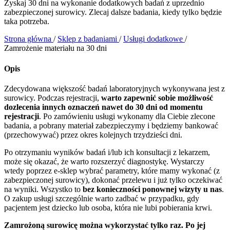
Zyskaj 30 dni na wykonanie dodatkowych badań z uprzednio
zabezpieczonej surowicy. Zlecaj dalsze badania, kiedy tylko będzie
taka potrzeba.
Strona główna
/
Sklep z badaniami
/
Usługi dodatkowe
/
Zamrożenie materiału na 30 dni
Opis
Zdecydowana większość badań laboratoryjnych wykonywana jest z
surowicy. Podczas rejestracji,
warto zapewnić sobie możliwość
dozlecenia innych oznaczeń nawet do 30 dni od momentu
rejestracji
. Po zamówieniu usługi wykonamy dla Ciebie zlecone
badania, a pobrany materiał zabezpieczymy i będziemy bankować
(przechowywać) przez okres kolejnych trzydzieści dni.
Po otrzymaniu wyników badań i/lub ich konsultacji z lekarzem,
może się okazać, że warto rozszerzyć diagnostykę. Wystarczy
wtedy poprzez e-sklep wybrać parametry, które mamy wykonać (z
zabezpieczonej surowicy), dokonać przelewu i już tylko oczekiwać
na wyniki. Wszystko to
bez konieczności ponownej wizyty u nas
.
O zakup usługi szczególnie warto zadbać w przypadku, gdy
pacjentem jest dziecko lub osoba, która nie lubi pobierania krwi.
Zamrożoną surowicę można wykorzystać tylko raz. Po jej