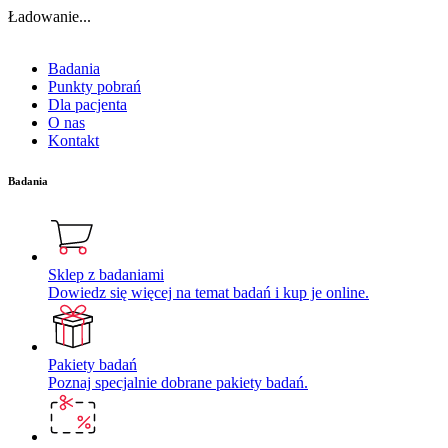
Ładowanie...
Badania
Punkty pobrań
Dla pacjenta
O nas
Kontakt
Badania
Sklep z badaniami
Dowiedz się więcej na temat badań i kup je online.
Pakiety badań
Poznaj specjalnie dobrane pakiety badań.