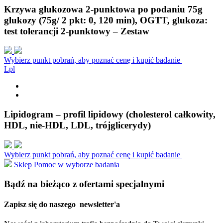
Krzywa glukozowa 2-punktowa po podaniu 75g
glukozy (75g/ 2 pkt: 0, 120 min), OGTT, glukoza:
test tolerancji 2-punktowy – Zestaw
Wybierz punkt pobrań, aby poznać cenę i kupić badanie
L
p
l
Lipidogram – profil lipidowy (cholesterol całkowity,
HDL, nie-HDL, LDL, trójglicerydy)
Wybierz punkt pobrań, aby poznać cenę i kupić badanie
Sklep
Pomoc w wyborze badania
Bądź na bieżąco z ofertami specjalnymi
Zapisz się do naszego
newsletter'a