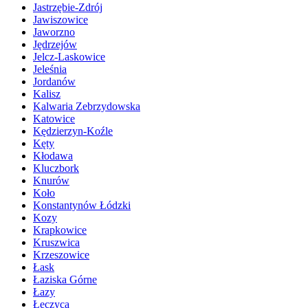
Jastrzębie-Zdrój
Jawiszowice
Jaworzno
Jędrzejów
Jelcz-Laskowice
Jeleśnia
Jordanów
Kalisz
Kalwaria Zebrzydowska
Katowice
Kędzierzyn-Koźle
Kęty
Kłodawa
Kluczbork
Knurów
Koło
Konstantynów Łódzki
Kozy
Krapkowice
Kruszwica
Krzeszowice
Łask
Łaziska Górne
Łazy
Łęczyca