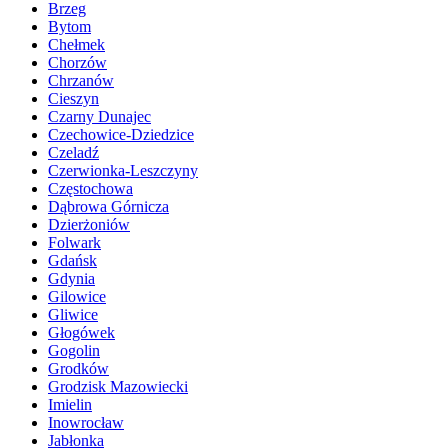
Brzeg
Bytom
Chełmek
Chorzów
Chrzanów
Cieszyn
Czarny Dunajec
Czechowice-Dziedzice
Czeladź
Czerwionka-Leszczyny
Częstochowa
Dąbrowa Górnicza
Dzierżoniów
Folwark
Gdańsk
Gdynia
Gilowice
Gliwice
Głogówek
Gogolin
Grodków
Grodzisk Mazowiecki
Imielin
Inowrocław
Jabłonka