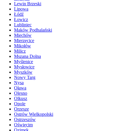
Lewin Brzeski
Lipowa
Łódź
Łowicz
Lubliniec
Maków Podhalański
Miechów
Mierzęcice
Mikołów
Milicz
Mszana Dolna
Myślenice
Mysłowice
Myszków
Nowy Targ
Nysa
Oława
Olesno
Olkusz
Opole
Orzesze
Ostrów Wielkopolski
Ostrzeszów
Oświęcim
Ozimek