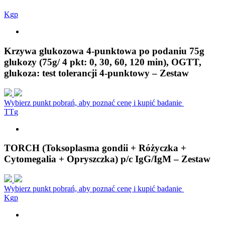
K
g
p
Krzywa glukozowa 4-punktowa po podaniu 75g
glukozy (75g/ 4 pkt: 0, 30, 60, 120 min), OGTT,
glukoza: test tolerancji 4-punktowy – Zestaw
Wybierz punkt pobrań, aby poznać cenę i kupić badanie
T
T
g
TORCH (Toksoplasma gondii + Różyczka +
Cytomegalia + Opryszczka) p/c IgG/IgM – Zestaw
Wybierz punkt pobrań, aby poznać cenę i kupić badanie
K
g
p