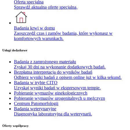
Oferta specjalna
Sprawdź aktualną ofertę specjalną.
Badania krwi w domu
Zaoszczędź czas i zamów badania, które wykonasz w
komfortowych warunkach.
Usługi dodatkowe
Badania z zamrożonego materiału
Zyskaj 30 dni na wykonanie dodatkowych badań.
Bezpłatna interpretacja do wyników badań
Odbierz wyniki badań z opisem online już w kilka sekund.
Badania w trybie CITO
Uzyskaj wyniki badań w ekspresowym tempie.
Pobieranie wymazów ginekologicznych
Pobieranie wymazów urogenitalnych u mężczyzn
Centrum Patomorfologii
Badania weterynaryjne
Diagnostyka laboratoryjna dla weterynarii.
Oferty współpracy