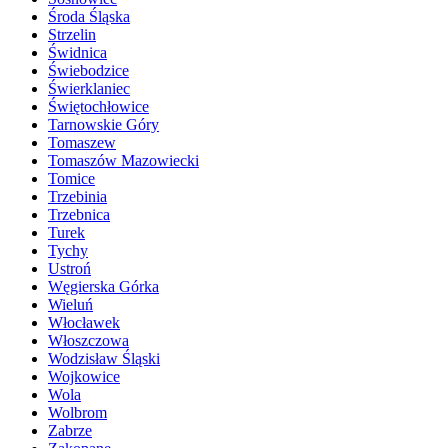
Środa Śląska
Strzelin
Świdnica
Świebodzice
Świerklaniec
Świętochłowice
Tarnowskie Góry
Tomaszew
Tomaszów Mazowiecki
Tomice
Trzebinia
Trzebnica
Turek
Tychy
Ustroń
Węgierska Górka
Wieluń
Włocławek
Włoszczowa
Wodzisław Śląski
Wojkowice
Wola
Wolbrom
Zabrze