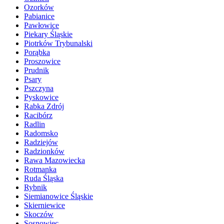
Ozorków
Pabianice
Pawłowice
Piekary Śląskie
Piotrków Trybunalski
Porąbka
Proszowice
Prudnik
Psary
Pszczyna
Pyskowice
Rabka Zdrój
Racibórz
Radlin
Radomsko
Radziejów
Radzionków
Rawa Mazowiecka
Rotmanka
Ruda Śląska
Rybnik
Siemianowice Śląskie
Skierniewice
Skoczów
Sosnowiec