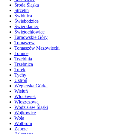
Środa Śląska
Strzelin
Świdnica
Świebodzice
Świerklaniec
Świętochłowice
Tarnowskie Góry
Tomaszew
Tomaszów Mazowiecki
Tomice
Trzebinia
Trzebnica
Turek
Tychy
Ustroń
Węgierska Górka
Wieluń
Włocławek
Włoszczowa
Wodzisław Śląski
Wojkowice
Wola
Wolbrom
Zabrze