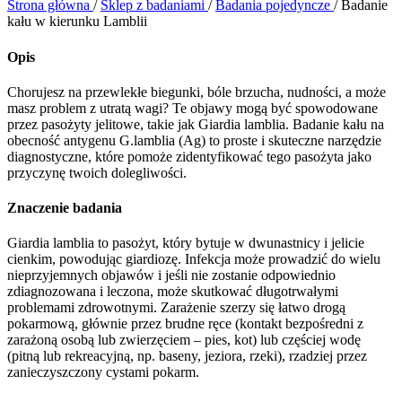
Strona główna
/
Sklep z badaniami
/
Badania pojedyncze
/
Badanie
kału w kierunku Lamblii
Opis
Chorujesz na przewlekłe biegunki, bóle brzucha, nudności, a może
masz problem z utratą wagi? Te objawy mogą być spowodowane
przez pasożyty jelitowe, takie jak Giardia lamblia. Badanie kału na
obecność antygenu G.lamblia (Ag) to proste i skuteczne narzędzie
diagnostyczne, które pomoże zidentyfikować tego pasożyta jako
przyczynę twoich dolegliwości.
Znaczenie badania
Giardia lamblia to pasożyt, który bytuje w dwunastnicy i jelicie
cienkim, powodując giardiozę. Infekcja może prowadzić do wielu
nieprzyjemnych objawów i jeśli nie zostanie odpowiednio
zdiagnozowana i leczona, może skutkować długotrwałymi
problemami zdrowotnymi. Zarażenie szerzy się łatwo drogą
pokarmową, głównie przez brudne ręce (kontakt bezpośredni z
zarażoną osobą lub zwierzęciem – pies, kot) lub częściej wodę
(pitną lub rekreacyjną, np. baseny, jeziora, rzeki), rzadziej przez
zanieczyszczony cystami pokarm.