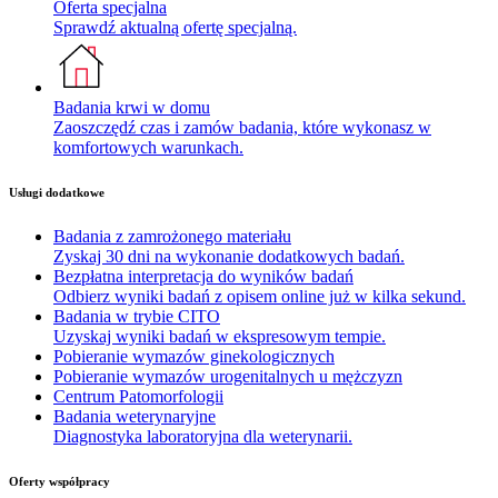
Oferta specjalna
Sprawdź aktualną ofertę specjalną.
Badania krwi w domu
Zaoszczędź czas i zamów badania, które wykonasz w
komfortowych warunkach.
Usługi dodatkowe
Badania z zamrożonego materiału
Zyskaj 30 dni na wykonanie dodatkowych badań.
Bezpłatna interpretacja do wyników badań
Odbierz wyniki badań z opisem online już w kilka sekund.
Badania w trybie CITO
Uzyskaj wyniki badań w ekspresowym tempie.
Pobieranie wymazów ginekologicznych
Pobieranie wymazów urogenitalnych u mężczyzn
Centrum Patomorfologii
Badania weterynaryjne
Diagnostyka laboratoryjna dla weterynarii.
Oferty współpracy