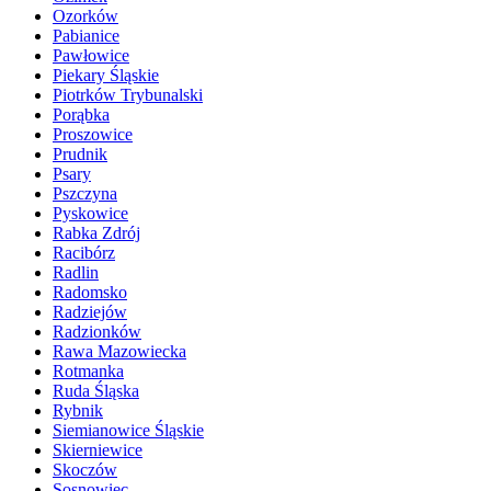
Ozorków
Pabianice
Pawłowice
Piekary Śląskie
Piotrków Trybunalski
Porąbka
Proszowice
Prudnik
Psary
Pszczyna
Pyskowice
Rabka Zdrój
Racibórz
Radlin
Radomsko
Radziejów
Radzionków
Rawa Mazowiecka
Rotmanka
Ruda Śląska
Rybnik
Siemianowice Śląskie
Skierniewice
Skoczów
Sosnowiec