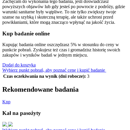
Zachęcam do wykonania tego badania, jeśli doświadczasz
powyższych objawów lub gdy jesteś po powrocie z podróży, gdzie
warunki sanitarne były wątpliwe. To nie tylko zwiększy twoje
szanse na szybką i skuteczną terapię, ale także uchroni przed
powikłaniami, które mogą znacząco wpłynąć na jakość życia.
Kup badanie online
Kupując badania online oszczędzasz 5% w stosunku do ceny w
punkcie pobrań. Zyskujesz też czas i gromadzisz historię swoich
zakupów i wyników badań w jednym miejscu.
Dodaj do koszyka
Wybierz punkt pobrań, aby poznać cenę i kupić badanie
Czas oczekiwania na wynik (dni robocze):
3
Rekomendowane badania
K
n
p
Kał na pasożyty