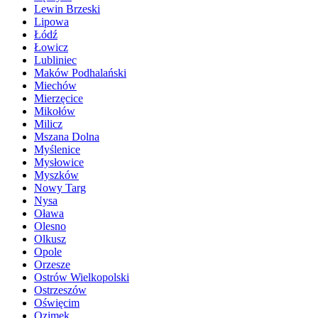
Lewin Brzeski
Lipowa
Łódź
Łowicz
Lubliniec
Maków Podhalański
Miechów
Mierzęcice
Mikołów
Milicz
Mszana Dolna
Myślenice
Mysłowice
Myszków
Nowy Targ
Nysa
Oława
Olesno
Olkusz
Opole
Orzesze
Ostrów Wielkopolski
Ostrzeszów
Oświęcim
Ozimek