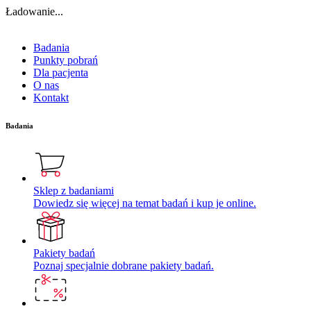
Ładowanie...
Badania
Punkty pobrań
Dla pacjenta
O nas
Kontakt
Badania
Sklep z badaniami
Dowiedz się więcej na temat badań i kup je online.
Pakiety badań
Poznaj specjalnie dobrane pakiety badań.