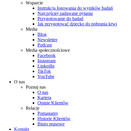
Wsparcie
Instrukcja logowania do wyników badań
Najczęściej zadawane pytania
Przygotowanie do badań
Jak przygotować dziecko do pobrania krwi
Media
Blog
Newsletter
Podcast
Media społecznościowe
Facebook
Instagram
LinkedIn
TikTok
YouTube
O nas
Poznaj nas
O nas
Kariera
Opinie Klientów
Relacje
Pomagamy
Historie Klientów
Biuro prasowe
Kontakt