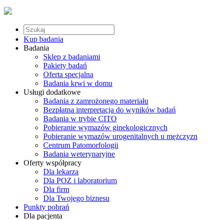
Kup badania
Badania
Sklep z badaniami
Pakiety badań
Oferta specjalna
Badania krwi w domu
Usługi dodatkowe
Badania z zamrożonego materiału
Bezpłatna interpretacja do wyników badań
Badania w trybie CITO
Pobieranie wymazów ginekologicznych
Pobieranie wymazów urogenitalnych u mężczyzn
Centrum Patomorfologii
Badania weterynaryjne
Oferty współpracy
Dla lekarza
Dla POZ i laboratorium
Dla firm
Dla Twojego biznesu
Punkty pobrań
Dla pacjenta