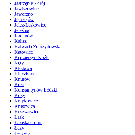
Jastrzębie-Zdrój
Jawiszowice
Jaworzno
Jędrzejów
Jelcz-Laskowice
Jeleśnia
Jordanów
Kalisz
Kalwaria Zebrzydowska
Katowice
Kędzierzyn-Koźle
Kęty
Kłodawa
Kluczbork
Knurów
Koło
Konstantynów Łódzki
Kozy
Krapkowice
Kruszwica
Krzeszowice
Łask
Łaziska Górne
Łazy
Łęczyca