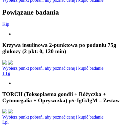
Wybierz punkt pobrań, aby poznać cenę i kupić badanie
Powiązane badania
K
i
p
Krzywa insulinowa 2-punktowa po podaniu 75g
glukozy (2 pkt: 0, 120 min)
Wybierz punkt pobrań, aby poznać cenę i kupić badanie
T
T
g
TORCH (Toksoplasma gondii + Różyczka +
Cytomegalia + Opryszczka) p/c IgG/IgM – Zestaw
Wybierz punkt pobrań, aby poznać cenę i kupić badanie
L
p
l