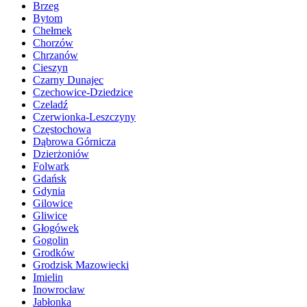
Brzeg
Bytom
Chełmek
Chorzów
Chrzanów
Cieszyn
Czarny Dunajec
Czechowice-Dziedzice
Czeladź
Czerwionka-Leszczyny
Częstochowa
Dąbrowa Górnicza
Dzierżoniów
Folwark
Gdańsk
Gdynia
Gilowice
Gliwice
Głogówek
Gogolin
Grodków
Grodzisk Mazowiecki
Imielin
Inowrocław
Jabłonka