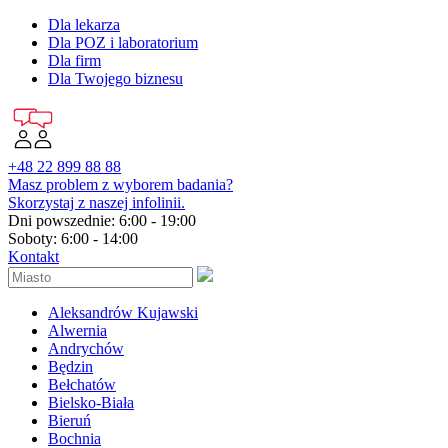
Dla lekarza
Dla POZ i laboratorium
Dla firm
Dla Twojego biznesu
+48 22 899 88 88
Masz problem z wyborem badania?
Skorzystaj z naszej infolinii.
Dni powszednie: 6:00 - 19:00
Soboty: 6:00 - 14:00
Kontakt
Aleksandrów Kujawski
Alwernia
Andrychów
Będzin
Bełchatów
Bielsko-Biała
Bieruń
Bochnia