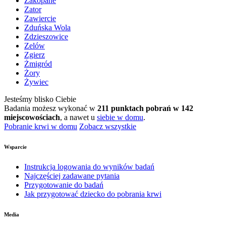
Zakopane
Zator
Zawiercie
Zduńska Wola
Zdzieszowice
Zelów
Zgierz
Żmigród
Żory
Żywiec
Jesteśmy blisko Ciebie
Badania możesz wykonać w
211 punktach pobrań w 142
miejscowościach
, a nawet u
siebie w domu
.
Pobranie krwi w domu
Zobacz wszystkie
Wsparcie
Instrukcja logowania do wyników badań
Najczęściej zadawane pytania
Przygotowanie do badań
Jak przygotować dziecko do pobrania krwi
Media