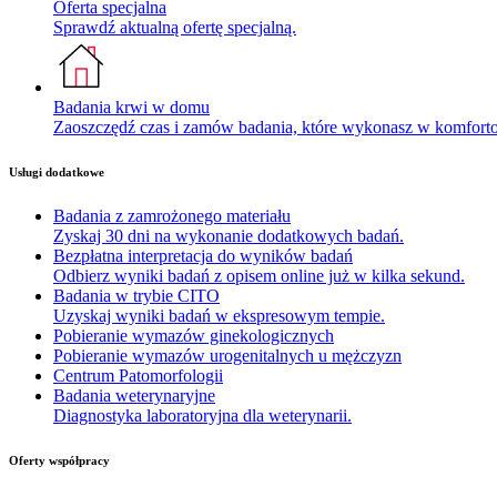
Oferta specjalna
Sprawdź aktualną ofertę specjalną.
Badania krwi w domu
Zaoszczędź czas i zamów badania, które wykonasz w komfor
Usługi dodatkowe
Badania z zamrożonego materiału
Zyskaj 30 dni na wykonanie dodatkowych badań.
Bezpłatna interpretacja do wyników badań
Odbierz wyniki badań z opisem online już w kilka sekund.
Badania w trybie CITO
Uzyskaj wyniki badań w ekspresowym tempie.
Pobieranie wymazów ginekologicznych
Pobieranie wymazów urogenitalnych u mężczyzn
Centrum Patomorfologii
Badania weterynaryjne
Diagnostyka laboratoryjna dla weterynarii.
Oferty współpracy