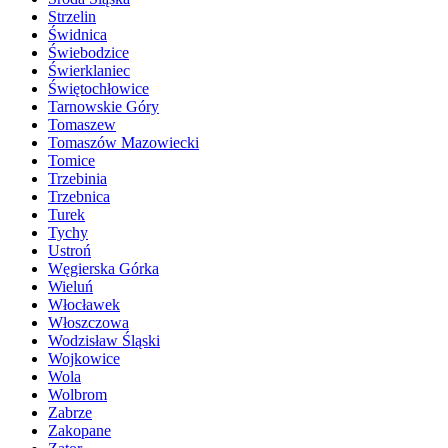
Strzelin
Świdnica
Świebodzice
Świerklaniec
Świętochłowice
Tarnowskie Góry
Tomaszew
Tomaszów Mazowiecki
Tomice
Trzebinia
Trzebnica
Turek
Tychy
Ustroń
Węgierska Górka
Wieluń
Włocławek
Włoszczowa
Wodzisław Śląski
Wojkowice
Wola
Wolbrom
Zabrze
Zakopane