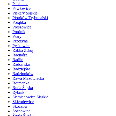
Pabianice
Pawłowice
Piekary Śląskie
Piotrków Trybunalski
Porąbka
Proszowice
Prudnik
Psary
Pszczyna
Pyskowice
Rabka Zdrój
Racibórz
Radlin
Radomsko
Radziejów
Radzionków
Rawa Mazowiecka
Rotmanka
Ruda Śląska
Rybnik
Siemianowice Śląskie
Skierniewice
Skoczów
Sosnowiec
Środa Śląska