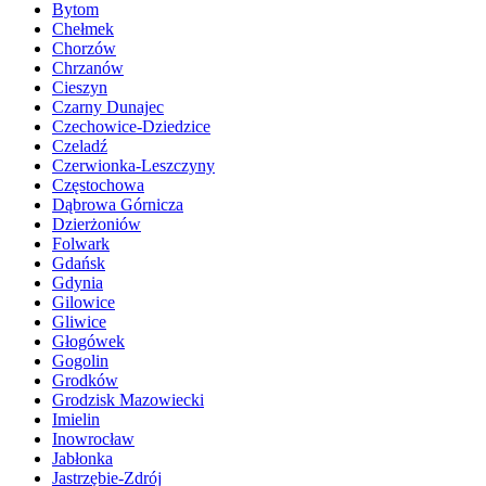
Bytom
Chełmek
Chorzów
Chrzanów
Cieszyn
Czarny Dunajec
Czechowice-Dziedzice
Czeladź
Czerwionka-Leszczyny
Częstochowa
Dąbrowa Górnicza
Dzierżoniów
Folwark
Gdańsk
Gdynia
Gilowice
Gliwice
Głogówek
Gogolin
Grodków
Grodzisk Mazowiecki
Imielin
Inowrocław
Jabłonka
Jastrzębie-Zdrój