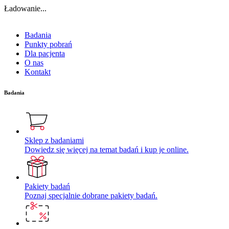
Ładowanie...
Badania
Punkty pobrań
Dla pacjenta
O nas
Kontakt
Badania
Sklep z badaniami
Dowiedz się więcej na temat badań i kup je online.
Pakiety badań
Poznaj specjalnie dobrane pakiety badań.