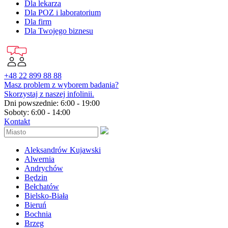
Dla lekarza
Dla POZ i laboratorium
Dla firm
Dla Twojego biznesu
+48 22 899 88 88
Masz problem z wyborem badania?
Skorzystaj z naszej infolinii.
Dni powszednie: 6:00 - 19:00
Soboty: 6:00 - 14:00
Kontakt
Aleksandrów Kujawski
Alwernia
Andrychów
Będzin
Bełchatów
Bielsko-Biała
Bieruń
Bochnia
Brzeg