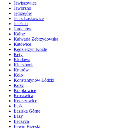
Jawiszowice
Jaworzno
Jędrzejów
Jelcz-Laskowice
Jeleśnia
Jordanów
Kalisz
Kalwaria Zebrzydowska
Katowice
Kędzierzyn-Koźle
Kęty
Kłodawa
Kluczbork
Knurów
Koło
Konstantynów Łódzki
Kozy
Krapkowice
Kruszwica
Krzeszowice
Łask
Łaziska Górne
Łazy
Łęczyca
Lewin Brzeski