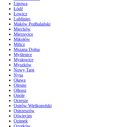
Lipowa
Łódź
Łowicz
Lubliniec
Maków Podhalański
Miechów
Mierzęcice
Mikołów
Milicz
Mszana Dolna
Myślenice
Mysłowice
Myszków
Nowy Targ
Nysa
Oława
Olesno
Olkusz
Opole
Orzesze
Ostrów Wielkopolski
Ostrzeszów
Oświęcim
Ozimek
Ozorków