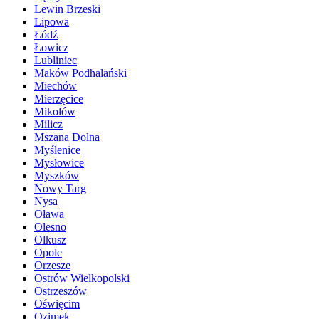
Lewin Brzeski
Lipowa
Łódź
Łowicz
Lubliniec
Maków Podhalański
Miechów
Mierzęcice
Mikołów
Milicz
Mszana Dolna
Myślenice
Mysłowice
Myszków
Nowy Targ
Nysa
Oława
Olesno
Olkusz
Opole
Orzesze
Ostrów Wielkopolski
Ostrzeszów
Oświęcim
Ozimek