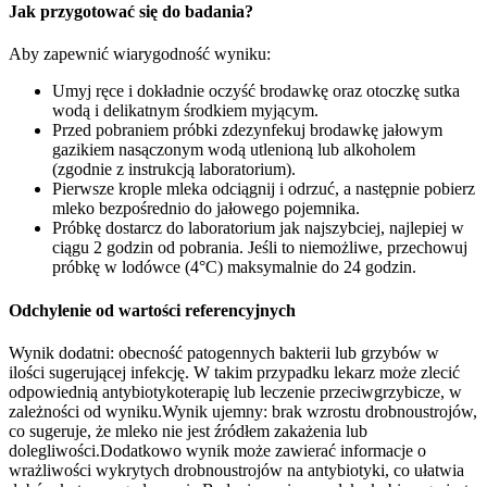
Jak przygotować się do badania?
Aby zapewnić wiarygodność wyniku:
Umyj ręce i dokładnie oczyść brodawkę oraz otoczkę sutka
wodą i delikatnym środkiem myjącym.
Przed pobraniem próbki zdezynfekuj brodawkę jałowym
gazikiem nasączonym wodą utlenioną lub alkoholem
(zgodnie z instrukcją laboratorium).
Pierwsze krople mleka odciągnij i odrzuć, a następnie pobierz
mleko bezpośrednio do jałowego pojemnika.
Próbkę dostarcz do laboratorium jak najszybciej, najlepiej w
ciągu 2 godzin od pobrania. Jeśli to niemożliwe, przechowuj
próbkę w lodówce (4°C) maksymalnie do 24 godzin.
Odchylenie od wartości referencyjnych
Wynik dodatni: obecność patogennych bakterii lub grzybów w
ilości sugerującej infekcję. W takim przypadku lekarz może zlecić
odpowiednią antybiotykoterapię lub leczenie przeciwgrzybicze, w
zależności od wyniku.Wynik ujemny: brak wzrostu drobnoustrojów,
co sugeruje, że mleko nie jest źródłem zakażenia lub
dolegliwości.Dodatkowo wynik może zawierać informacje o
wrażliwości wykrytych drobnoustrojów na antybiotyki, co ułatwia