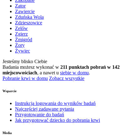
Zakopane
Zator
Zawiercie
Zduńska Wola
Zdzieszowice
Zelów
Zgierz
Żmigród
Żory
Żywiec
Jesteśmy blisko Ciebie
Badania możesz wykonać w
211 punktach pobrań w 142
miejscowościach
, a nawet u
siebie w domu
.
Pobranie krwi w domu
Zobacz wszystkie
Wsparcie
Instrukcja logowania do wyników badań
Najczęściej zadawane pytania
Przygotowanie do badań
Jak przygotować dziecko do pobrania krwi
Media