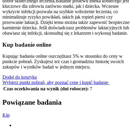
dobór skutecznego leczenia.Badanie posiewu mleka kobiecego jest
kluczowe dla zdrowia zarówno matki, jak i dziecka. Wczesne
wykrycie infekcji pozwala na szybkie wdrożenie leczenia, co
minimalizuje ryzyko powikłań, takich jak ropień piersi czy
przerwanie laktacji. Dzięki temu można także zapewnić bezpieczne
karmienie dziecka. Jeśli doświadczasz problemów laktacyjnych lub
obawiasz się infekcji, skonsultuj się z lekarzem i wykonaj badanie.
Kup badanie online
Kupując badania online oszczędzasz 5% w stosunku do ceny w
punkcie pobrań. Zyskujesz też czas i gromadzisz historię swoich
zakupów i wyników badań w jednym miejscu.
Dodaj do koszyka
Wybierz punkt pobrań, aby poznać cenę i kupić badanie
Czas oczekiwania na wynik (dni robocze):
7
Powiązane badania
K
i
p