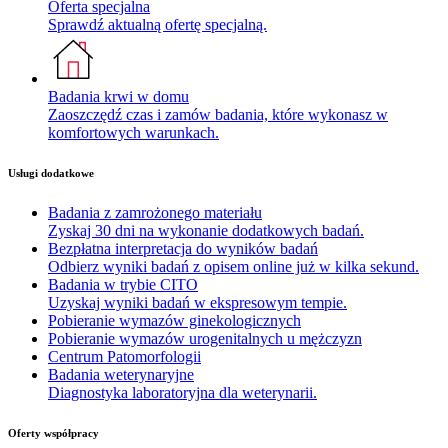
Oferta specjalna
Sprawdź aktualną ofertę specjalną.
Badania krwi w domu
Zaoszczędź czas i zamów badania, które wykonasz w
komfortowych warunkach.
Usługi dodatkowe
Badania z zamrożonego materiału
Zyskaj 30 dni na wykonanie dodatkowych badań.
Bezpłatna interpretacja do wyników badań
Odbierz wyniki badań z opisem online już w kilka sekund.
Badania w trybie CITO
Uzyskaj wyniki badań w ekspresowym tempie.
Pobieranie wymazów ginekologicznych
Pobieranie wymazów urogenitalnych u mężczyzn
Centrum Patomorfologii
Badania weterynaryjne
Diagnostyka laboratoryjna dla weterynarii.
Oferty współpracy