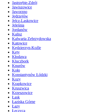
Jastrzębie-Zdrój
Jawiszowice
Jaworzno
Jędrzejów
Jelcz-Laskowice
Jeleśnia
Jordanów
Kalisz
Kalwaria Zebrzydowska
Katowice
Kędzierzyn-Koźle
Kęty
Kłodawa
Kluczbork
Knurów
Koło
Konstantynów Łódzki
Kozy
Krapkowice
Kruszwica
Krzeszowice
Łask
Łaziska Górne
Łazy
Łęczyca