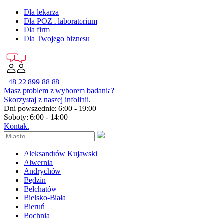
Dla lekarza
Dla POZ i laboratorium
Dla firm
Dla Twojego biznesu
+48 22 899 88 88
Masz problem z wyborem badania?
Skorzystaj z naszej infolinii.
Dni powszednie: 6:00 - 19:00
Soboty: 6:00 - 14:00
Kontakt
Aleksandrów Kujawski
Alwernia
Andrychów
Będzin
Bełchatów
Bielsko-Biała
Bieruń
Bochnia