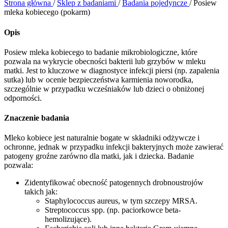
Strona główna
/
Sklep z badaniami
/
Badania pojedyncze
/
Posiew
mleka kobiecego (pokarm)
Opis
Posiew mleka kobiecego to badanie mikrobiologiczne, które
pozwala na wykrycie obecności bakterii lub grzybów w mleku
matki. Jest to kluczowe w diagnostyce infekcji piersi (np. zapalenia
sutka) lub w ocenie bezpieczeństwa karmienia noworodka,
szczególnie w przypadku wcześniaków lub dzieci o obniżonej
odporności.
Znaczenie badania
Mleko kobiece jest naturalnie bogate w składniki odżywcze i
ochronne, jednak w przypadku infekcji bakteryjnych może zawierać
patogeny groźne zarówno dla matki, jak i dziecka. Badanie
pozwala:
Zidentyfikować obecność patogennych drobnoustrojów
takich jak:
Staphylococcus aureus, w tym szczepy MRSA.
Streptococcus spp. (np. paciorkowce beta-
hemolizujące).