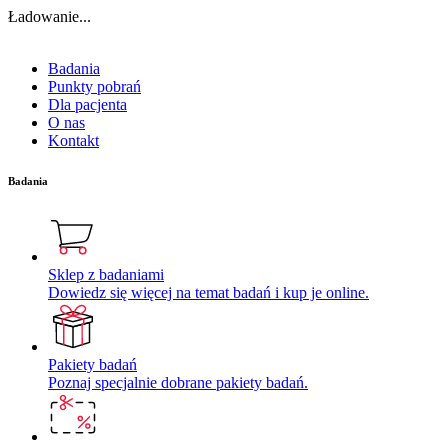
Ładowanie...
Badania
Punkty pobrań
Dla pacjenta
O nas
Kontakt
Badania
Sklep z badaniami
Dowiedz się więcej na temat badań i kup je online.
Pakiety badań
Poznaj specjalnie dobrane pakiety badań.