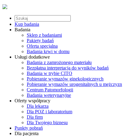
Kup badania
Badania
Sklep z badaniami
Pakiety badań
Oferta specjalna
Badania krwi w domu
Usługi dodatkowe
Badania z zamrożonego materiału
Bezpłatna interpretacja do wyników badań
Badania w trybie CITO
Pobieranie wymazów ginekologicznych
Pobieranie wymazów urogenitalnych u mężczyzn
Centrum Patomorfologii
Badania weterynaryjne
Oferty współpracy
Dla lekarza
Dla POZ i laboratorium
Dla firm
Dla Twojego biznesu
Punkty pobrań
Dla pacjenta