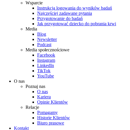
Wsparcie
Instrukcja logowania do wyników badań
Najczęściej zadawane pytania
Przygotowanie do badań
Jak przygotować dziecko do pobrania krwi
Media
Blog
Newsletter
Podcast
Media społecznościowe
Facebook
Instagram
LinkedIn
TikTok
YouTube
O nas
Poznaj nas
O nas
Kariera
Opinie Klientów
Relacje
Pomagamy
Historie Klientów
Biuro prasowe
Kontakt