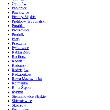
Ozorków
Pabianice
Pawłowice
Piekary Śląskie
Piotrków Trybunalski
Porąbka
Proszowice
Prudnik
Psary
Pszczyna
Pyskowice
Rabka Zdrój
Racibórz
Radlin
Radomsko
Radziejów
Radzionków
Rawa Mazowiecka
Rotmanka
Ruda Śląska
Rybnik
Siemianowice Śląskie
Skierniewice
Skoczów
Sosnowiec