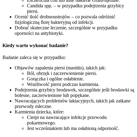
Escherichia coli lub inne bakterie Gram-ujemne.
Candida spp. – w przypadku podejrzenia grzybicy
piersi.
Ocenić ilość drobnoustrojów – co pozwala odróżnić
fizjologiczną florę bakteryjną od infekcji.
Dobrać skuteczne leczenie, szczególnie w przypadku
oporności na antybiotyki.
Kiedy warto wykonać badanie?
Badanie zaleca się w przypadku:
Objawów zapalenia piersi (mastitis), takich jak:
Ból, obrzęk i zaczerwienienie piersi.
Gorączka i ogólne osłabienie.
Wrażliwość piersi podczas karmienia.
Podejrzenia grzybicy brodawek, szczególnie jeśli brodawki są
bolesne, zaczerwienione lub popękane.
Nawracających problemów laktacyjnych, takich jak zatkane
przewody mleczne.
Karmienia dziecka, które:
Cierpi na nawracające infekcje przewodu
pokarmowego.
Jest wcześniakiem lub ma osłabioną odporność.