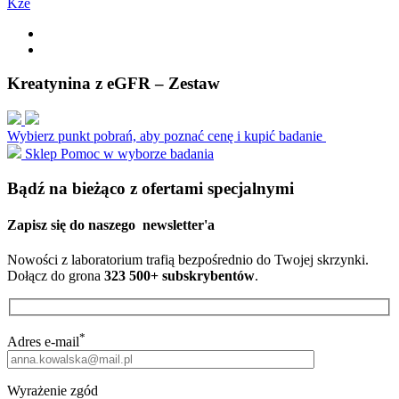
K
z
e
Kreatynina z eGFR – Zestaw
Wybierz punkt pobrań, aby poznać cenę i kupić badanie
Sklep
Pomoc w wyborze badania
Bądź na bieżąco z ofertami specjalnymi
Zapisz się do naszego
newsletter'a
Nowości z laboratorium trafią bezpośrednio do Twojej skrzynki.
Dołącz do grona
323 500+ subskrybentów
.
*
Adres e-mail
Wyrażenie zgód