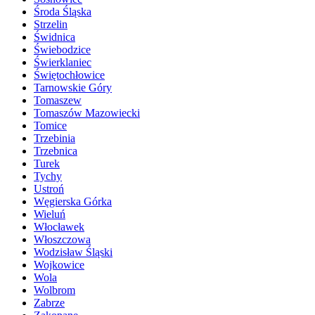
Środa Śląska
Strzelin
Świdnica
Świebodzice
Świerklaniec
Świętochłowice
Tarnowskie Góry
Tomaszew
Tomaszów Mazowiecki
Tomice
Trzebinia
Trzebnica
Turek
Tychy
Ustroń
Węgierska Górka
Wieluń
Włocławek
Włoszczowa
Wodzisław Śląski
Wojkowice
Wola
Wolbrom
Zabrze