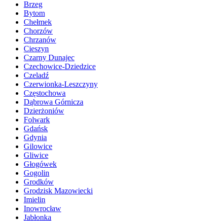
Brzeg
Bytom
Chełmek
Chorzów
Chrzanów
Cieszyn
Czarny Dunajec
Czechowice-Dziedzice
Czeladź
Czerwionka-Leszczyny
Częstochowa
Dąbrowa Górnicza
Dzierżoniów
Folwark
Gdańsk
Gdynia
Gilowice
Gliwice
Głogówek
Gogolin
Grodków
Grodzisk Mazowiecki
Imielin
Inowrocław
Jabłonka