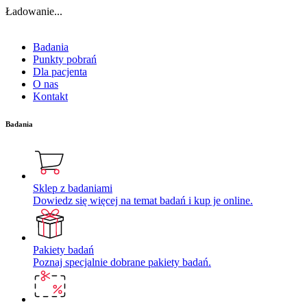
Ładowanie...
Badania
Punkty pobrań
Dla pacjenta
O nas
Kontakt
Badania
Sklep z badaniami
Dowiedz się więcej na temat badań i kup je online.
Pakiety badań
Poznaj specjalnie dobrane pakiety badań.