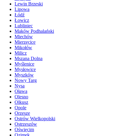
Lewin Brzeski
Lipowa
Łódź
Łowicz
Lubliniec
Maków Podhalański
Miechów
Mierzęcice
Mikołów
Milicz
Mszana Dolna
Myślenice
Mysłowice
Myszków
Nowy Targ
Nysa
Oława
Olesno
Olkusz
Opole
Orzesze
Ostrów Wielkopolski
Ostrzeszów
Oświęcim
Ozimek