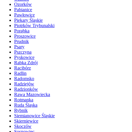
Ozorków
Pabianice
Pawłowice
Piekary Śląskie
Piotrków Trybunalski
Porąbka
Proszowice
Prudnik
Psary
Pszczyna
Pyskowice
Rabka Zdrój
Racibórz
Radlin
Radomsko
Radziejów
Radzionków
Rawa Mazowiecka
Rotmanka
Ruda Śląska
Rybnik
Siemianowice Śląskie
Skierniewice
Skoczów
Sosnowiec