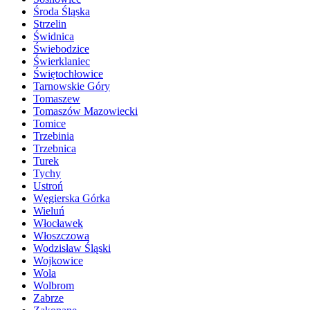
Środa Śląska
Strzelin
Świdnica
Świebodzice
Świerklaniec
Świętochłowice
Tarnowskie Góry
Tomaszew
Tomaszów Mazowiecki
Tomice
Trzebinia
Trzebnica
Turek
Tychy
Ustroń
Węgierska Górka
Wieluń
Włocławek
Włoszczowa
Wodzisław Śląski
Wojkowice
Wola
Wolbrom
Zabrze