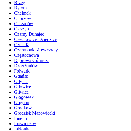
Brzeg
Bytom
Chełmek
Chorzów
Chrzanów
Cieszyn
Czarny Dunajec
Czechowice-Dziedzice
Czeladź
Czerwionka-Leszczyny
Częstochowa
Dąbrowa Górnicza
Dzierżoniów
Folwark
Gdańsk
Gdynia
Gilowice
Gliwice
Głogówek
Gogolin
Grodków
Grodzisk Mazowiecki
Imielin
Inowrocław
Jabłonka