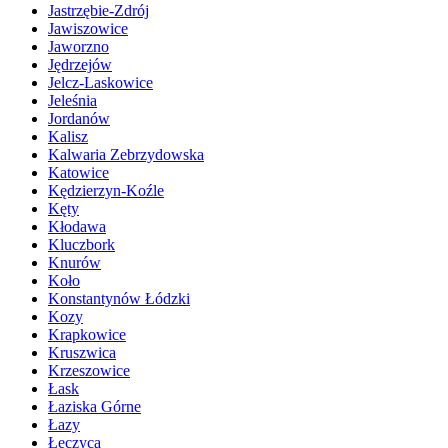
Jastrzębie-Zdrój
Jawiszowice
Jaworzno
Jędrzejów
Jelcz-Laskowice
Jeleśnia
Jordanów
Kalisz
Kalwaria Zebrzydowska
Katowice
Kędzierzyn-Koźle
Kęty
Kłodawa
Kluczbork
Knurów
Koło
Konstantynów Łódzki
Kozy
Krapkowice
Kruszwica
Krzeszowice
Łask
Łaziska Górne
Łazy
Łęczyca