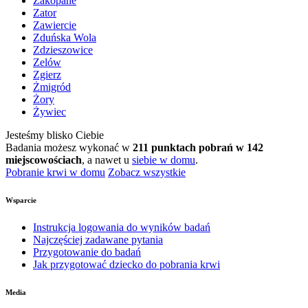
Zakopane
Zator
Zawiercie
Zduńska Wola
Zdzieszowice
Zelów
Zgierz
Żmigród
Żory
Żywiec
Jesteśmy blisko Ciebie
Badania możesz wykonać w
211 punktach pobrań w 142
miejscowościach
, a nawet u
siebie w domu
.
Pobranie krwi w domu
Zobacz wszystkie
Wsparcie
Instrukcja logowania do wyników badań
Najczęściej zadawane pytania
Przygotowanie do badań
Jak przygotować dziecko do pobrania krwi
Media