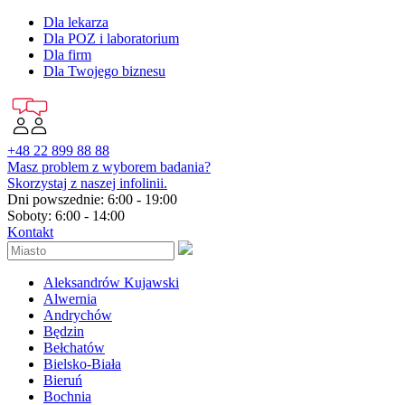
Dla lekarza
Dla POZ i laboratorium
Dla firm
Dla Twojego biznesu
+48 22 899 88 88
Masz problem z wyborem badania?
Skorzystaj z naszej infolinii.
Dni powszednie: 6:00 - 19:00
Soboty: 6:00 - 14:00
Kontakt
Aleksandrów Kujawski
Alwernia
Andrychów
Będzin
Bełchatów
Bielsko-Biała
Bieruń
Bochnia