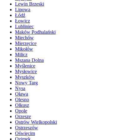
Lewin Brzeski
Lipowa
Łódź
Łowicz
Lubliniec
Maków Podhalański
Miechów
Mierzęcice
Mikołów
Milicz
Mszana Dolna
Myślenice
Mysłowice
Myszków
Nowy Targ
Nysa
Oława
Olesno
Olkusz
Opole
Orzesze
Ostrów Wielkopolski
Ostrzeszów
Oświęcim
Ozimek