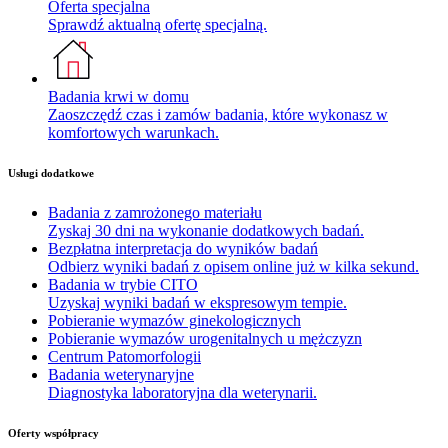
Oferta specjalna
Sprawdź aktualną ofertę specjalną.
Badania krwi w domu
Zaoszczędź czas i zamów badania, które wykonasz w
komfortowych warunkach.
Usługi dodatkowe
Badania z zamrożonego materiału
Zyskaj 30 dni na wykonanie dodatkowych badań.
Bezpłatna interpretacja do wyników badań
Odbierz wyniki badań z opisem online już w kilka sekund.
Badania w trybie CITO
Uzyskaj wyniki badań w ekspresowym tempie.
Pobieranie wymazów ginekologicznych
Pobieranie wymazów urogenitalnych u mężczyzn
Centrum Patomorfologii
Badania weterynaryjne
Diagnostyka laboratoryjna dla weterynarii.
Oferty współpracy