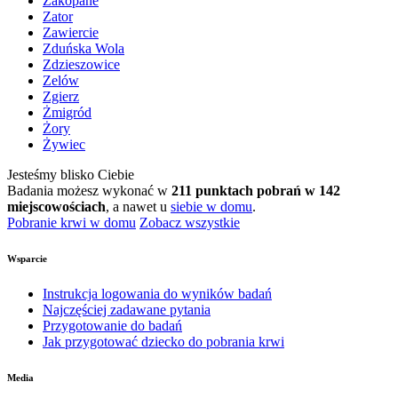
Zakopane
Zator
Zawiercie
Zduńska Wola
Zdzieszowice
Zelów
Zgierz
Żmigród
Żory
Żywiec
Jesteśmy blisko Ciebie
Badania możesz wykonać w
211 punktach pobrań w 142
miejscowościach
, a nawet u
siebie w domu
.
Pobranie krwi w domu
Zobacz wszystkie
Wsparcie
Instrukcja logowania do wyników badań
Najczęściej zadawane pytania
Przygotowanie do badań
Jak przygotować dziecko do pobrania krwi
Media