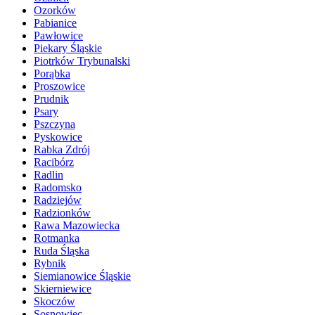
Ozorków
Pabianice
Pawłowice
Piekary Śląskie
Piotrków Trybunalski
Porąbka
Proszowice
Prudnik
Psary
Pszczyna
Pyskowice
Rabka Zdrój
Racibórz
Radlin
Radomsko
Radziejów
Radzionków
Rawa Mazowiecka
Rotmanka
Ruda Śląska
Rybnik
Siemianowice Śląskie
Skierniewice
Skoczów
Sosnowiec