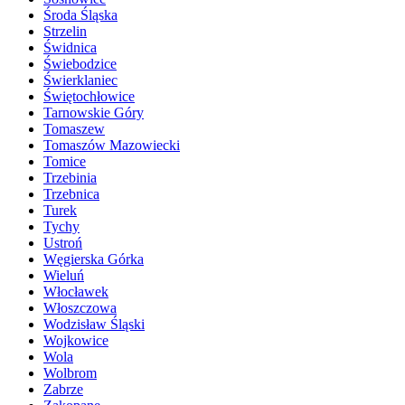
Środa Śląska
Strzelin
Świdnica
Świebodzice
Świerklaniec
Świętochłowice
Tarnowskie Góry
Tomaszew
Tomaszów Mazowiecki
Tomice
Trzebinia
Trzebnica
Turek
Tychy
Ustroń
Węgierska Górka
Wieluń
Włocławek
Włoszczowa
Wodzisław Śląski
Wojkowice
Wola
Wolbrom
Zabrze