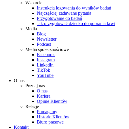
Wsparcie
Instrukcja logowania do wyników badań
Najczęściej zadawane pytania
Przygotowanie do badań
Jak przygotować dziecko do pobrania krwi
Media
Blog
Newsletter
Podcast
Media społecznościowe
Facebook
Instagram
LinkedIn
TikTok
YouTube
O nas
Poznaj nas
O nas
Kariera
Opinie Klientów
Relacje
Pomagamy
Historie Klientów
Biuro prasowe
Kontakt