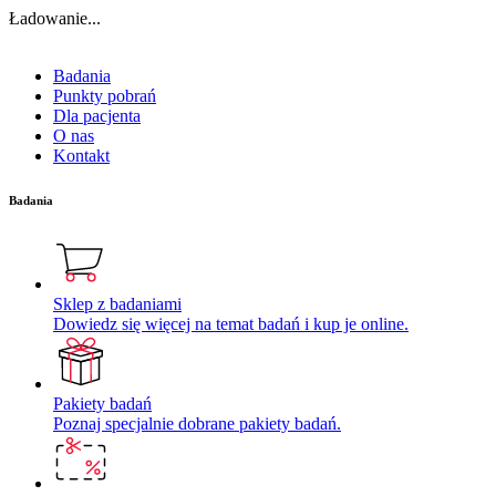
Ładowanie...
Badania
Punkty pobrań
Dla pacjenta
O nas
Kontakt
Badania
Sklep z badaniami
Dowiedz się więcej na temat badań i kup je online.
Pakiety badań
Poznaj specjalnie dobrane pakiety badań.