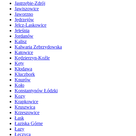
Jastrzębie-Zdrój
Jawiszowice
Jaworzno
Jędrzejów
Jelcz-Laskowice
Jeleśnia
Jordanów
Kalisz
Kalwaria Zebrzydowska
Katowice
Kędzierzyn-Koźle
Kęty
Kłodawa
Kluczbork
Knurów
Koło
Konstantynów Łódzki
Kozy
Krapkowice
Kruszwica
Krzeszowice
Łask
Łaziska Górne
Łazy
Łęczyca