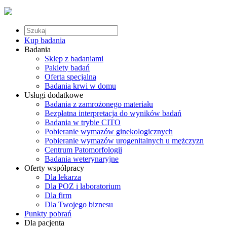
Kup badania
Badania
Sklep z badaniami
Pakiety badań
Oferta specjalna
Badania krwi w domu
Usługi dodatkowe
Badania z zamrożonego materiału
Bezpłatna interpretacja do wyników badań
Badania w trybie CITO
Pobieranie wymazów ginekologicznych
Pobieranie wymazów urogenitalnych u mężczyzn
Centrum Patomorfologii
Badania weterynaryjne
Oferty współpracy
Dla lekarza
Dla POZ i laboratorium
Dla firm
Dla Twojego biznesu
Punkty pobrań
Dla pacjenta