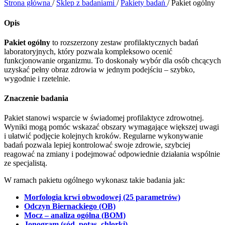
Strona główna
/
Sklep z badaniami
/
Pakiety badań
/
Pakiet ogólny
Opis
Pakiet ogólny
to rozszerzony zestaw profilaktycznych badań
laboratoryjnych, który pozwala kompleksowo ocenić
funkcjonowanie organizmu. To doskonały wybór dla osób chcących
uzyskać pełny obraz zdrowia w jednym podejściu – szybko,
wygodnie i rzetelnie.
Znaczenie badania
Pakiet stanowi wsparcie w świadomej profilaktyce zdrowotnej.
Wyniki mogą pomóc wskazać obszary wymagające większej uwagi
i ułatwić podjęcie kolejnych kroków. Regularne wykonywanie
badań pozwala lepiej kontrolować swoje zdrowie, szybciej
reagować na zmiany i podejmować odpowiednie działania wspólnie
ze specjalistą.
W ramach pakietu ogólnego wykonasz takie badania jak:
Morfologia krwi obwodowej (25 parametrów)
Odczyn Biernackiego (OB)
Mocz – analiza ogólna (BOM)
Jonogram (sód, potas, chlorki)