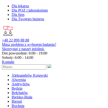
Dla lekarza
Dla POZ i laboratorium
Dla firm
Dla Twojego biznesu
+48 22 899 88 88
Masz problem z wyborem badania?
Skorzystaj z naszej infolinii.
Dni powszednie: 6:00 - 19:00
Soboty: 6:00 - 14:00
Kontakt
Aleksandrów Kujawski
Alwernia
Andrychów
Będzin
Bełchatów
Bielsko-Biała
Bieruń
Bochnia