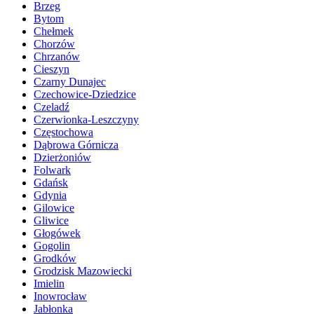
Brzeg
Bytom
Chełmek
Chorzów
Chrzanów
Cieszyn
Czarny Dunajec
Czechowice-Dziedzice
Czeladź
Czerwionka-Leszczyny
Częstochowa
Dąbrowa Górnicza
Dzierżoniów
Folwark
Gdańsk
Gdynia
Gilowice
Gliwice
Głogówek
Gogolin
Grodków
Grodzisk Mazowiecki
Imielin
Inowrocław
Jabłonka