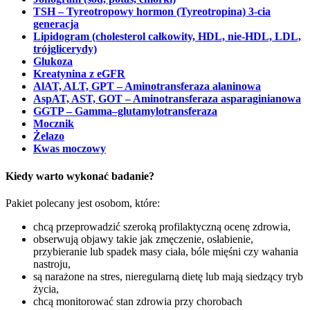
TSH – Tyreotropowy hormon (Tyreotropina) 3-cia
generacja
Lipidogram (cholesterol całkowity, HDL, nie-HDL, LDL,
trójglicerydy)
Glukoza
Kreatynina z eGFR
AlAT, ALT, GPT – Aminotransferaza alaninowa
AspAT, AST, GOT – Aminotransferaza asparaginianowa
GGTP – Gamma–glutamylotransferaza
Mocznik
Żelazo
Kwas moczowy
Kiedy warto wykonać badanie?
Pakiet polecany jest osobom, które:
chcą przeprowadzić szeroką profilaktyczną ocenę zdrowia,
obserwują objawy takie jak zmęczenie, osłabienie,
przybieranie lub spadek masy ciała, bóle mięśni czy wahania
nastroju,
są narażone na stres, nieregularną dietę lub mają siedzący tryb
życia,
chcą monitorować stan zdrowia przy chorobach