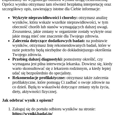
Oprócz wyniku otrzymasz tam również bezpłatną interpretację oraz
szczegółowy opis, zawierający istotne dla Ciebie informacje:
Wykryte nieprawidłowości i choroby:
otrzymasz analizę
wyników, która wskaże wszelkie nieprawidłowości, w tym
obecność chorób lub stanów wymagających dalszej uwagi.
Zrozumiesz, jakie zmiany w organizmie zostały wykryte oraz
jakie mogą mieć one znaczenie dla Twojego zdrowia.
Zalecenia dotyczące dodatkowych badań:
na podstawie
wyników, otrzymasz listę rekomendowanych badań, które w
razie potrzeby będą niezbędne do dokładniejszego określenia
Twojego zdrowia.
Przebieg dalszej diagnostyki:
pomożemy określić, czy
wymagana jest pilna interwencja lekarska. Dowiesz się, kiedy
warto skonsultować się z lekarzem rodzinnym, a kiedy lepiej
udać się bezpośrednio do specjalisty.
Rekomendacje profilaktyczne:
otrzymasz także zalecenia
profilaktyczne, które pomogą Ci zadbać o swoje zdrowie na
co dzień. Będą to wskazówki dotyczące zmiany stylu życia,
diety, aktywności fizycznej.
Jak odebrać wynik z opisem?
Zaloguj się do portalu odbioru wyników na stronie:
https://wyniki.badaj.to/