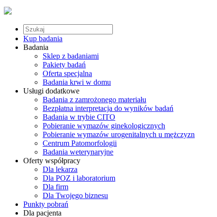
Kup badania
Badania
Sklep z badaniami
Pakiety badań
Oferta specjalna
Badania krwi w domu
Usługi dodatkowe
Badania z zamrożonego materiału
Bezpłatna interpretacja do wyników badań
Badania w trybie CITO
Pobieranie wymazów ginekologicznych
Pobieranie wymazów urogenitalnych u mężczyzn
Centrum Patomorfologii
Badania weterynaryjne
Oferty współpracy
Dla lekarza
Dla POZ i laboratorium
Dla firm
Dla Twojego biznesu
Punkty pobrań
Dla pacjenta