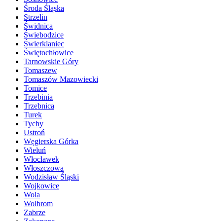
Środa Śląska
Strzelin
Świdnica
Świebodzice
Świerklaniec
Świętochłowice
Tarnowskie Góry
Tomaszew
Tomaszów Mazowiecki
Tomice
Trzebinia
Trzebnica
Turek
Tychy
Ustroń
Węgierska Górka
Wieluń
Włocławek
Włoszczowa
Wodzisław Śląski
Wojkowice
Wola
Wolbrom
Zabrze