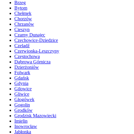
Brzeg
Bytom
Chełmek
Chorzów
Chrzanów
Cieszyn
Czarny Dunajec
Czechowice-Dziedzice
Czeladź
Czerwionka-Leszczyny
Częstochowa
Dąbrowa Górnicza
Dzierżoniów
Folwark
Gdańsk
Gdynia
Gilowice
Gliwice
Głogówek
Gogolin
Grodków
Grodzisk Mazowiecki
Imielin
Inowrocław
Jabłonka