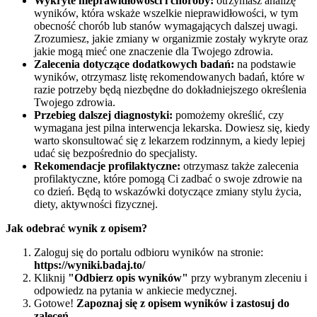
Wykryte nieprawidłowości i choroby:
otrzymasz analizę
wyników, która wskaże wszelkie nieprawidłowości, w tym
obecność chorób lub stanów wymagających dalszej uwagi.
Zrozumiesz, jakie zmiany w organizmie zostały wykryte oraz
jakie mogą mieć one znaczenie dla Twojego zdrowia.
Zalecenia dotyczące dodatkowych badań:
na podstawie
wyników, otrzymasz listę rekomendowanych badań, które w
razie potrzeby będą niezbędne do dokładniejszego określenia
Twojego zdrowia.
Przebieg dalszej diagnostyki:
pomożemy określić, czy
wymagana jest pilna interwencja lekarska. Dowiesz się, kiedy
warto skonsultować się z lekarzem rodzinnym, a kiedy lepiej
udać się bezpośrednio do specjalisty.
Rekomendacje profilaktyczne:
otrzymasz także zalecenia
profilaktyczne, które pomogą Ci zadbać o swoje zdrowie na
co dzień. Będą to wskazówki dotyczące zmiany stylu życia,
diety, aktywności fizycznej.
Jak odebrać wynik z opisem?
Zaloguj się do portalu odbioru wyników na stronie:
https://wyniki.badaj.to/
Kliknij
"Odbierz opis wyników"
przy wybranym zleceniu i
odpowiedz na pytania w ankiecie medycznej.
Gotowe!
Zapoznaj się z opisem wyników i zastosuj do
zaleceń.