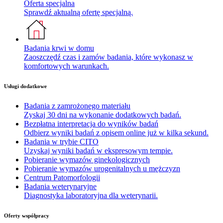
Oferta specjalna
Sprawdź aktualną ofertę specjalną.
Badania krwi w domu
Zaoszczędź czas i zamów badania, które wykonasz w
komfortowych warunkach.
Usługi dodatkowe
Badania z zamrożonego materiału
Zyskaj 30 dni na wykonanie dodatkowych badań.
Bezpłatna interpretacja do wyników badań
Odbierz wyniki badań z opisem online już w kilka sekund.
Badania w trybie CITO
Uzyskaj wyniki badań w ekspresowym tempie.
Pobieranie wymazów ginekologicznych
Pobieranie wymazów urogenitalnych u mężczyzn
Centrum Patomorfologii
Badania weterynaryjne
Diagnostyka laboratoryjna dla weterynarii.
Oferty współpracy