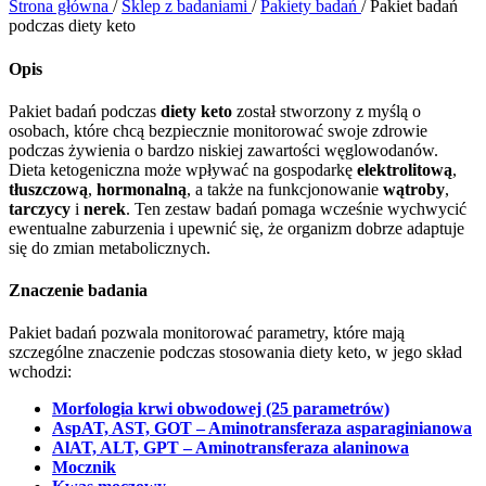
Strona główna
/
Sklep z badaniami
/
Pakiety badań
/
Pakiet badań
podczas diety keto
Opis
Pakiet badań podczas
diety keto
został stworzony z myślą o
osobach, które chcą bezpiecznie monitorować swoje zdrowie
podczas żywienia o bardzo niskiej zawartości węglowodanów.
Dieta ketogeniczna może wpływać na gospodarkę
elektrolitową
,
tłuszczową
,
hormonalną
, a także na funkcjonowanie
wątroby
,
tarczycy
i
nerek
. Ten zestaw badań pomaga wcześnie wychwycić
ewentualne zaburzenia i upewnić się, że organizm dobrze adaptuje
się do zmian metabolicznych.
Znaczenie badania
Pakiet badań pozwala monitorować parametry, które mają
szczególne znaczenie podczas stosowania diety keto, w jego skład
wchodzi:
Morfologia krwi obwodowej (25 parametrów)
AspAT, AST, GOT – Aminotransferaza asparaginianowa
AlAT, ALT, GPT – Aminotransferaza alaninowa
Mocznik