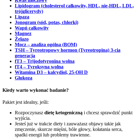
Kwas moczowy
Lipidogram (cholesterol całkowity, HDL, nie-HDL, LDL,
trójglicerydy)
Lipaza
Jonogram (sód, potas, chlorki)
Wapń całkowity
Magnez
Żelazo
Mocz – analiza ogólna (BOM)
TSH – Tyreotropowy hormon (Tyreotropina) 3-cia
generacja
fT3 – Trijodotyronina wolna
fT4 – Tyroksyna wolna
Witamina D3 – kalcydiol, 25-OH D
Glukoza
Kiedy warto wykonać badanie?
Pakiet jest idealny, jeśli:
Rozpoczynasz
dietę ketogeniczną
i chcesz sprawdzić punkt
wyjścia.
Jesteś już w trakcie diety i zauważasz objawy takie jak
zmęczenie, skurcze mięśni, bóle głowy, kołatania serca,
spadki energii lub problemy trawienne.