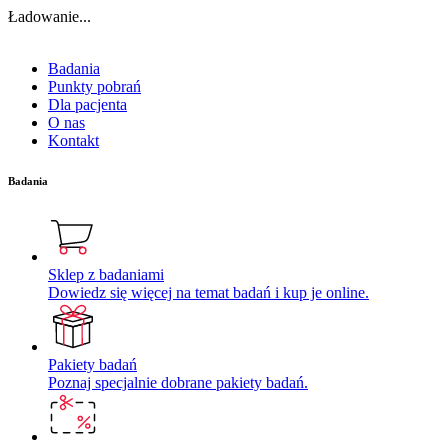
Ładowanie...
Badania
Punkty pobrań
Dla pacjenta
O nas
Kontakt
Badania
Sklep z badaniami
Dowiedz się więcej na temat badań i kup je online.
Pakiety badań
Poznaj specjalnie dobrane pakiety badań.