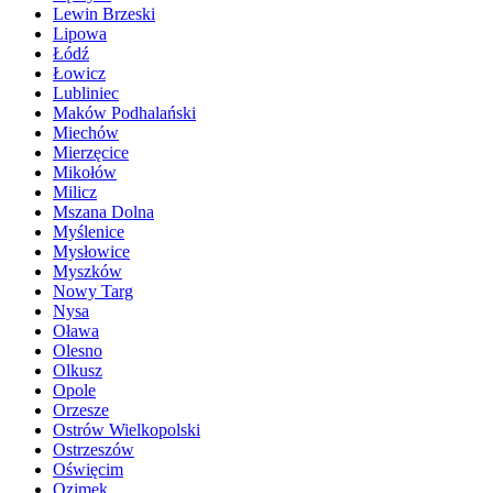
Lewin Brzeski
Lipowa
Łódź
Łowicz
Lubliniec
Maków Podhalański
Miechów
Mierzęcice
Mikołów
Milicz
Mszana Dolna
Myślenice
Mysłowice
Myszków
Nowy Targ
Nysa
Oława
Olesno
Olkusz
Opole
Orzesze
Ostrów Wielkopolski
Ostrzeszów
Oświęcim
Ozimek