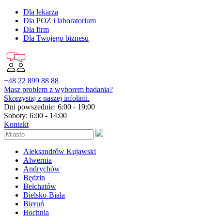
Dla lekarza
Dla POZ i laboratorium
Dla firm
Dla Twojego biznesu
+48 22 899 88 88
Masz problem z wyborem badania?
Skorzystaj z naszej infolinii.
Dni powszednie: 6:00 - 19:00
Soboty: 6:00 - 14:00
Kontakt
Aleksandrów Kujawski
Alwernia
Andrychów
Będzin
Bełchatów
Bielsko-Biała
Bieruń
Bochnia