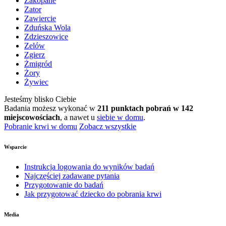
Zakopane
Zator
Zawiercie
Zduńska Wola
Zdzieszowice
Zelów
Zgierz
Żmigród
Żory
Żywiec
Jesteśmy blisko Ciebie
Badania możesz wykonać w
211 punktach pobrań w 142
miejscowościach
, a nawet u
siebie w domu
.
Pobranie krwi w domu
Zobacz wszystkie
Wsparcie
Instrukcja logowania do wyników badań
Najczęściej zadawane pytania
Przygotowanie do badań
Jak przygotować dziecko do pobrania krwi
Media