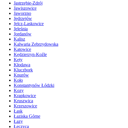
Jastrzębie-Zdrój
Jawiszowice
Jaworzno
Jędrzejów
Jelcz-Laskowice
Jeleśnia
Jordanów
Kalisz
Kalwaria Zebrzydowska
Katowice
Kędzierzyn-Koźle
Kęty
Kłodawa
Kluczbork
Knurów
Koło
Konstantynów Łódzki
Kozy
Krapkowice
Kruszwica
Krzeszowice
Łask
Łaziska Górne
Łazy
Łęczyca